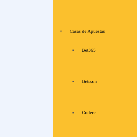
Casas de Apuestas
Bet365
Betsson
Codere