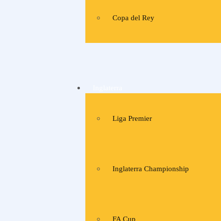
Copa del Rey
Inglaterra
Liga Premier
Inglaterra Championship
FA Cup