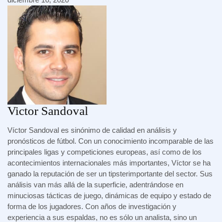
Victor Sandoval
Víctor Sandoval es sinónimo de calidad en análisis y
pronósticos de fútbol. Con un conocimiento incomparable de las
principales ligas y competiciones europeas, así como de los
acontecimientos internacionales más importantes, Víctor se ha
ganado la reputación de ser un tipsterimportante del sector. Sus
análisis van más allá de la superficie, adentrándose en
minuciosas tácticas de juego, dinámicas de equipo y estado de
forma de los jugadores. Con años de investigación y
experiencia a sus espaldas, no es sólo un analista, sino un