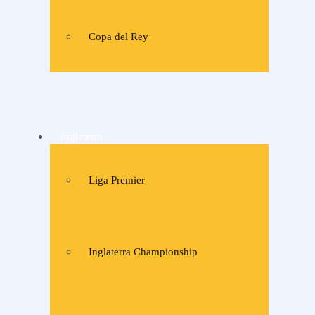
Copa del Rey
Inglaterra
Liga Premier
Inglaterra Championship