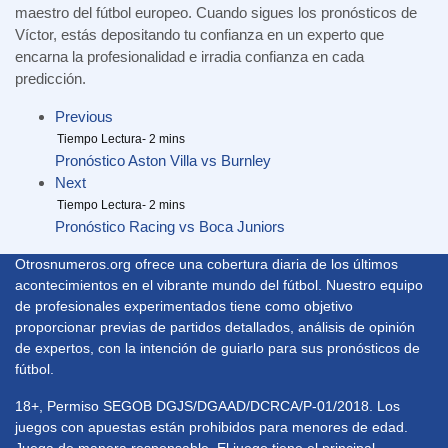
maestro del fútbol europeo. Cuando sigues los pronósticos de
Víctor, estás depositando tu confianza en un experto que
encarna la profesionalidad e irradia confianza en cada
predicción.
Previous
Pronóstico Aston Villa vs Burnley
Next
Pronóstico Racing vs Boca Juniors
Otrosnumeros.org ofrece una cobertura diaria de los últimos
acontecimientos en el vibrante mundo del fútbol. Nuestro equipo
de profesionales experimentados tiene como objetivo
proporcionar previas de partidos detallados, análisis de opinión
de expertos, con la intención de guiarlo para sus pronósticos de
fútbol.
18+, Permiso SEGOB DGJS/DGAAD/DCRCA/P-01/2018. Los
juegos con apuestas están prohibidos para menores de edad.