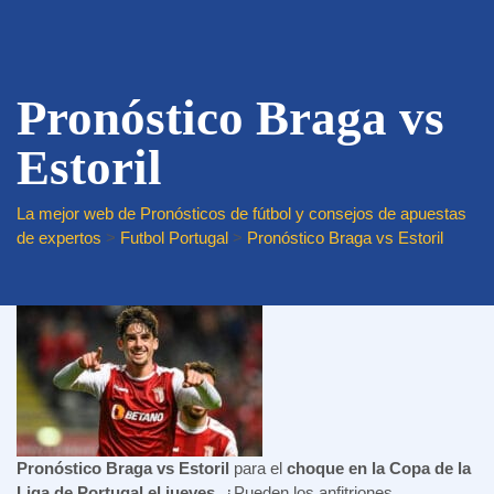
Pronóstico Braga vs
Estoril
La mejor web de Pronósticos de fútbol y consejos de apuestas
de expertos
>
Futbol Portugal
>
Pronóstico Braga vs Estoril
Pronóstico Braga vs Estoril
para el
choque en la Copa de la
Liga de Portugal el jueves
. ¿Pueden los anfitriones