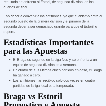
resultado se enfrenta al Estoril, de segunda división, en los
cuartos de final.
Eso debería convenir a los anfitriones, ya que el abismo entre el
segundo puesto de la primera división y el primero de la
segunda debería ser demasiado grande para que el Estoril lo
supere.
Estadísticas Importantes
para las Apuestas
El Braga es segundo en la Liga Nos y se enfrenta a un
equipo de segunda división esta semana.
En cuatro de sus últimos cinco partidos en casa, el Braga
ha ganado a cero.
Los anfitriones han recibido sólo dos veces en cuatro
partidos de la liga local esta temporada.
Braga vs Estoril
Pronostico y Apuesta