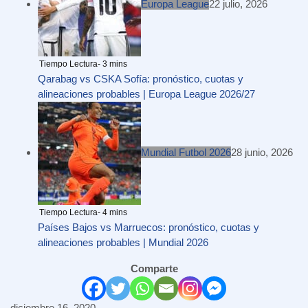
Europa League
22 julio, 2026
Qarabag vs CSKA Sofía: pronóstico, cuotas y
alineaciones probables | Europa League 2026/27
Mundial Futbol 2026
28 junio, 2026
Países Bajos vs Marruecos: pronóstico, cuotas y
alineaciones probables | Mundial 2026
Comparte
diciembre 16, 2020