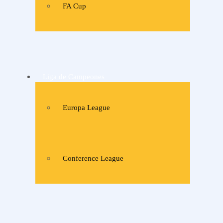
FA Cup
Liga de Campeones
Europa League
Conference League