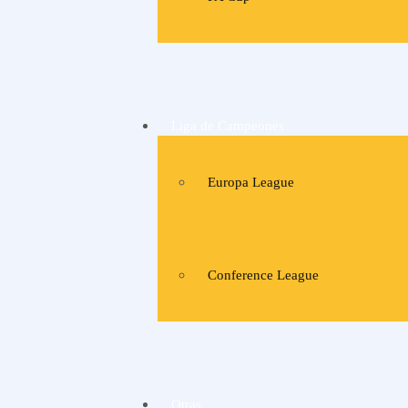
Liga de Campeones
Europa League
Conference League
Otras