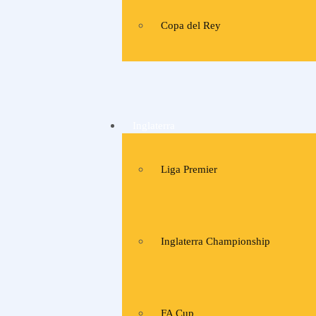
Copa del Rey
Inglaterra
Liga Premier
Inglaterra Championship
FA Cup