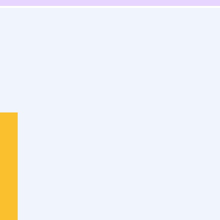
Pronósticos de fútbol y