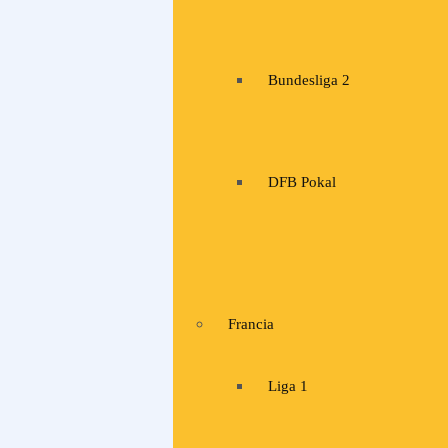
Bundesliga 2
DFB Pokal
Francia
Liga 1