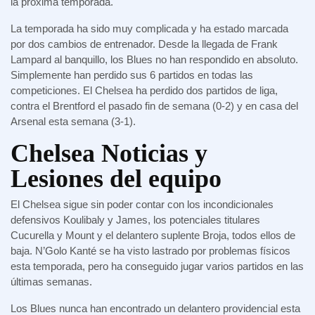
la próxima temporada.
La temporada ha sido muy complicada y ha estado marcada
por dos cambios de entrenador. Desde la llegada de Frank
Lampard al banquillo, los Blues no han respondido en absoluto.
Simplemente han perdido sus 6 partidos en todas las
competiciones. El Chelsea ha perdido dos partidos de liga,
contra el Brentford el pasado fin de semana (0-2) y en casa del
Arsenal esta semana (3-1).
Chelsea Noticias y
Lesiones del equipo
El Chelsea sigue sin poder contar con los incondicionales
defensivos Koulibaly y James, los potenciales titulares
Cucurella y Mount y el delantero suplente Broja, todos ellos de
baja. N’Golo Kanté se ha visto lastrado por problemas físicos
esta temporada, pero ha conseguido jugar varios partidos en las
últimas semanas.
Los Blues nunca han encontrado un delantero providencial esta