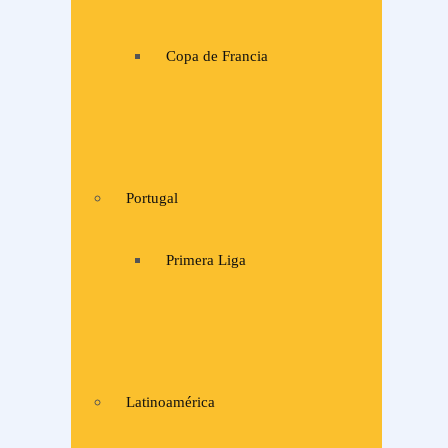
Copa de Francia
Portugal
Primera Liga
Latinoamérica