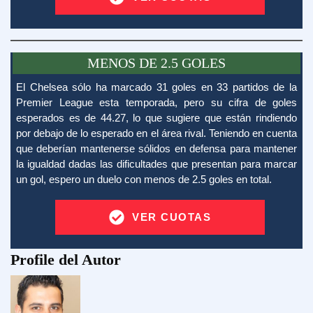
MENOS DE 2.5 GOLES
El Chelsea sólo ha marcado 31 goles en 33 partidos de la
Premier League esta temporada, pero su cifra de goles
esperados es de 44.27, lo que sugiere que están rindiendo
por debajo de lo esperado en el área rival. Teniendo en cuenta
que deberían mantenerse sólidos en defensa para mantener
la igualdad dadas las dificultades que presentan para marcar
un gol, espero un duelo con menos de 2.5 goles en total.
VER CUOTAS
Profile del Autor