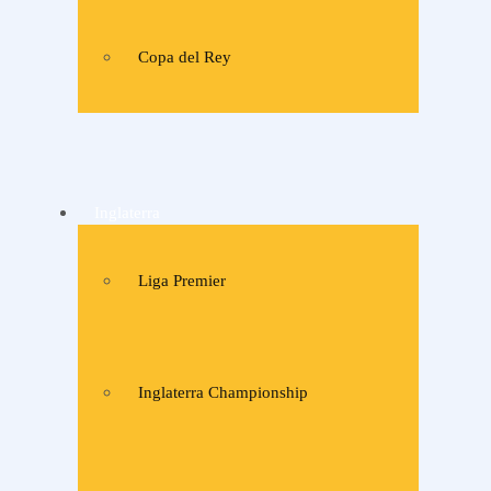
Copa del Rey
Inglaterra
Liga Premier
Inglaterra Championship