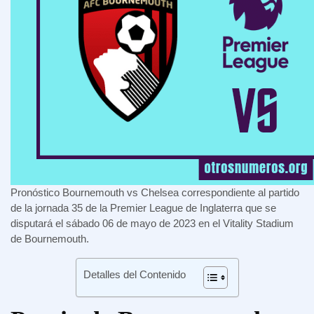
Pronóstico Bournemouth vs Chelsea correspondiente al partido
de la jornada 35 de la Premier League de Inglaterra que se
disputará el sábado 06 de mayo de 2023 en el Vitality Stadium
de Bournemouth.
Detalles del Contenido