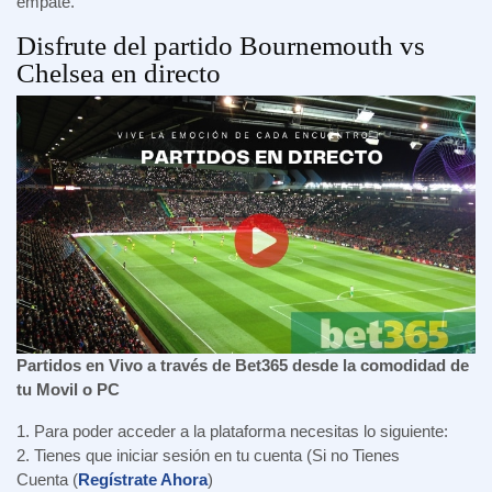
empate.
Disfrute del partido Bournemouth vs
Chelsea en directo
Partidos en Vivo a través de Bet365 desde la comodidad de
tu Movil o PC
1. Para poder acceder a la plataforma necesitas lo siguiente:
2. Tienes que iniciar sesión en tu cuenta (Si no Tienes
Cuenta (
Regístrate Ahora
)