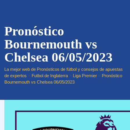
Pronóstico
Bournemouth vs
Chelsea 06/05/2023
La mejor web de Pronósticos de fútbol y consejos de apuestas
de expertos
>
Futbol de Inglaterra
>
Liga Premier
>
Pronóstico
Bournemouth vs Chelsea 06/05/2023