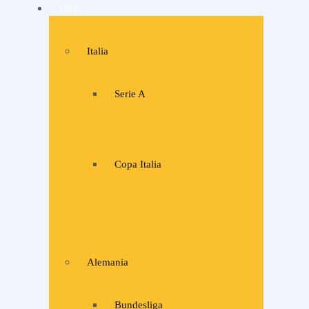
Otras
Italia
Serie A
Copa Italia
Alemania
Bundesliga