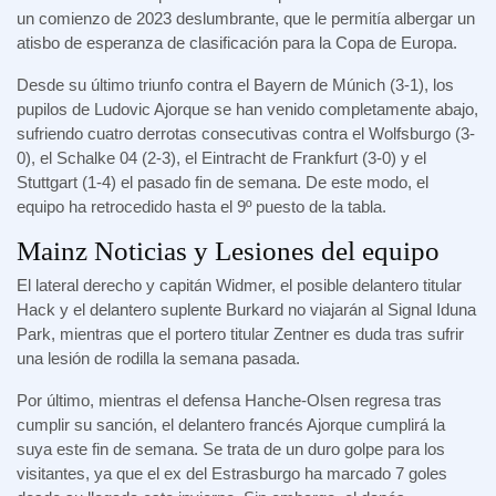
un comienzo de 2023 deslumbrante, que le permitía albergar un
atisbo de esperanza de clasificación para la Copa de Europa.
Desde su último triunfo contra el Bayern de Múnich (3-1), los
pupilos de Ludovic Ajorque se han venido completamente abajo,
sufriendo cuatro derrotas consecutivas contra el Wolfsburgo (3-
0), el Schalke 04 (2-3), el Eintracht de Frankfurt (3-0) y el
Stuttgart (1-4) el pasado fin de semana. De este modo, el
equipo ha retrocedido hasta el 9º puesto de la tabla.
Mainz Noticias y Lesiones del equipo
El lateral derecho y capitán Widmer, el posible delantero titular
Hack y el delantero suplente Burkard no viajarán al Signal Iduna
Park, mientras que el portero titular Zentner es duda tras sufrir
una lesión de rodilla la semana pasada.
Por último, mientras el defensa Hanche-Olsen regresa tras
cumplir su sanción, el delantero francés Ajorque cumplirá la
suya este fin de semana. Se trata de un duro golpe para los
visitantes, ya que el ex del Estrasburgo ha marcado 7 goles