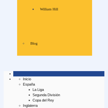
William Hill
Blog
Inicio
España
La Liga
Segunda División
Copa del Rey
Inglaterra