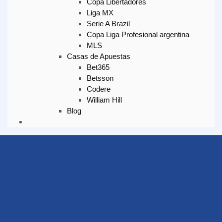
Copa Libertadores
Liga MX
Serie A Brazil
Copa Liga Profesional argentina
MLS
Casas de Apuestas
Bet365
Betsson
Codere
William Hill
Blog