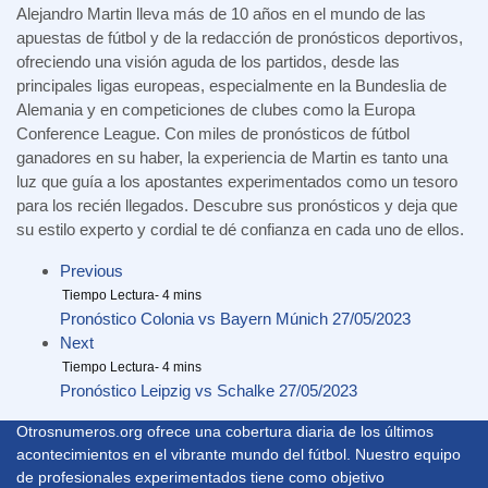
Alejandro Martin lleva más de 10 años en el mundo de las
apuestas de fútbol y de la redacción de pronósticos deportivos,
ofreciendo una visión aguda de los partidos, desde las
principales ligas europeas, especialmente en la Bundeslia de
Alemania y en competiciones de clubes como la Europa
Conference League. Con miles de pronósticos de fútbol
ganadores en su haber, la experiencia de Martin es tanto una
luz que guía a los apostantes experimentados como un tesoro
para los recién llegados. Descubre sus pronósticos y deja que
su estilo experto y cordial te dé confianza en cada uno de ellos.
Previous
Pronóstico Colonia vs Bayern Múnich 27/05/2023
Next
Pronóstico Leipzig vs Schalke 27/05/2023
Otrosnumeros.org ofrece una cobertura diaria de los últimos
acontecimientos en el vibrante mundo del fútbol. Nuestro equipo
de profesionales experimentados tiene como objetivo