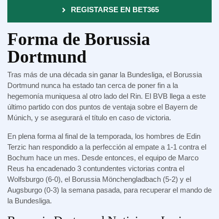
REGISTARSE EN BET365
Forma de Borussia
Dortmund
Tras más de una década sin ganar la Bundesliga, el Borussia
Dortmund nunca ha estado tan cerca de poner fin a la
hegemonía muniquesa al otro lado del Rin. El BVB llega a este
último partido con dos puntos de ventaja sobre el Bayern de
Múnich, y se asegurará el título en caso de victoria.
En plena forma al final de la temporada, los hombres de Edin
Terzic han respondido a la perfección al empate a 1-1 contra el
Bochum hace un mes. Desde entonces, el equipo de Marco
Reus ha encadenado 3 contundentes victorias contra el
Wolfsburgo (6-0), el Borussia Mönchengladbach (5-2) y el
Augsburgo (0-3) la semana pasada, para recuperar el mando de
la Bundesliga.