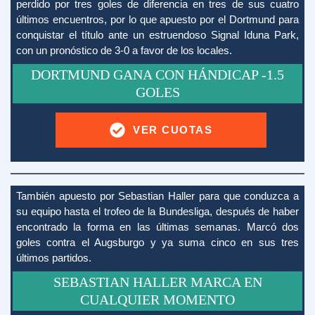
perdido por tres goles de diferencia en tres de sus cuatro
últimos encuentros, por lo que apuesto por el Dortmund para
conquistar el título ante un estruendoso Signal Iduna Park,
con un pronóstico de 3-0 a favor de los locales.
DORTMUND GANA CON HÁNDICAP -1.5
GOLES
VER CUOTAS
También apuesto por Sebastian Haller para que conduzca a
su equipo hasta el trofeo de la Bundesliga, después de haber
encontrado la forma en las últimas semanas. Marcó dos
goles contra el Augsburgo y ya suma cinco en sus tres
últimos partidos.
SEBASTIAN HALLER MARCA EN
CUALQUIER MOMENTO