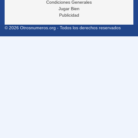
Condiciones Generales
Jugar Bien
Publicidad
© 2026 Otrosnumeros.org - Todos los derechos reservados