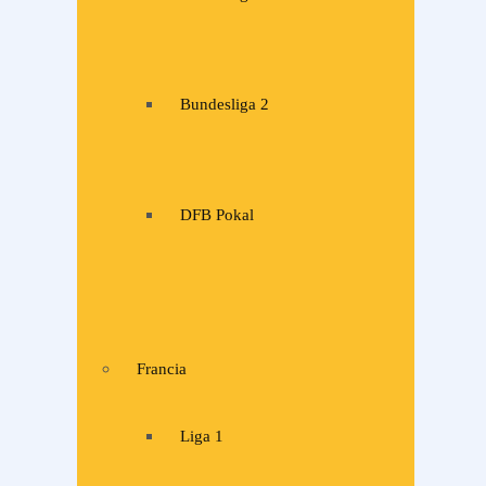
Bundesliga 2
DFB Pokal
Francia
Liga 1