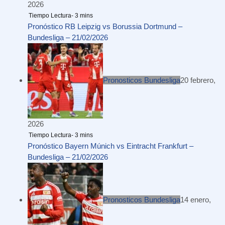
2026
Pronóstico RB Leipzig vs Borussia Dortmund –
Bundesliga – 21/02/2026
Pronosticos Bundesliga
20 febrero,
2026
Pronóstico Bayern Múnich vs Eintracht Frankfurt –
Bundesliga – 21/02/2026
Pronosticos Bundesliga
14 enero,