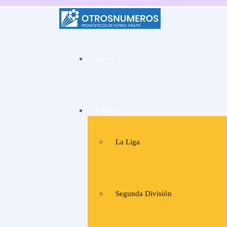
La mejor web de 
de expertos
Inicio
España
La Liga
Segunda División