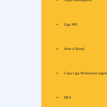
Copa Libertadores
Liga MX
Serie A Brazil
Copa Liga Profesional argen
MLS