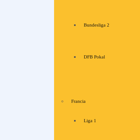
Bundesliga 2
DFB Pokal
Francia
Liga 1