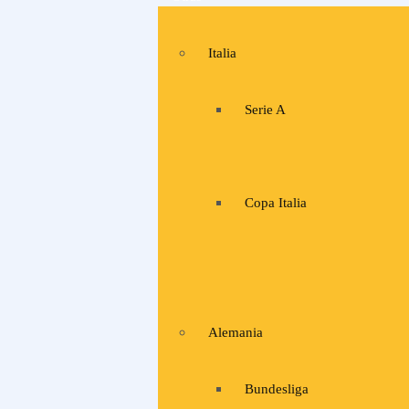
Italia
Serie A
Copa Italia
Alemania
Bundesliga