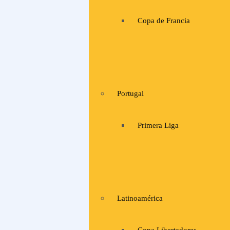
Copa de Francia
Portugal
Primera Liga
Latinoamérica