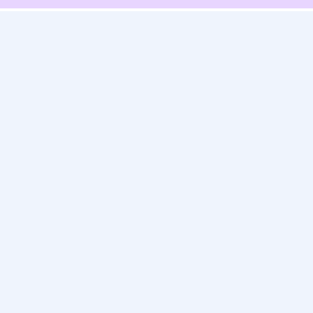
 consejos de apuestas