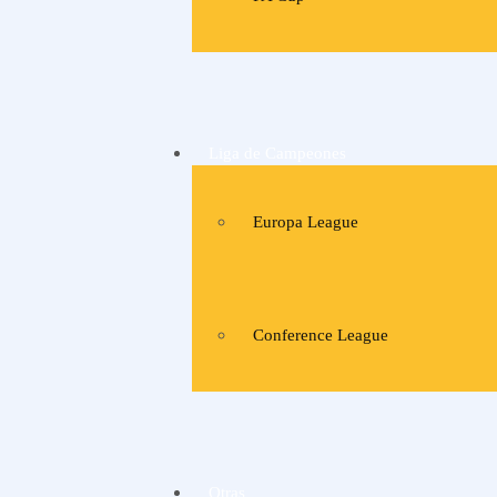
Liga de Campeones
Europa League
Conference League
Otras