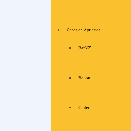
Casas de Apuestas
Bet365
Betsson
Codere