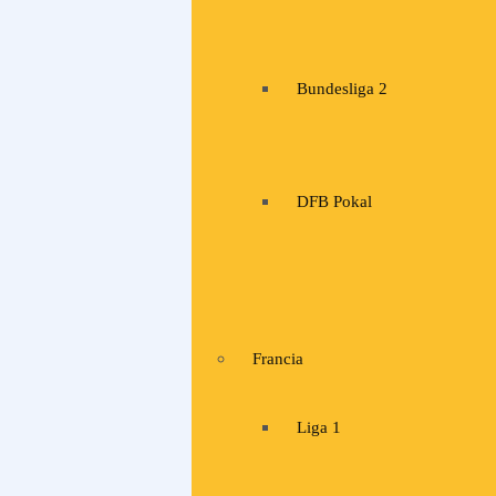
Bundesliga 2
DFB Pokal
Francia
Liga 1