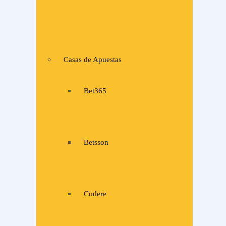
Casas de Apuestas
Bet365
Betsson
Codere