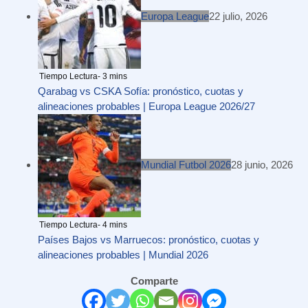
Europa League
22 julio, 2026
Qarabag vs CSKA Sofía: pronóstico, cuotas y
alineaciones probables | Europa League 2026/27
Mundial Futbol 2026
28 junio, 2026
Países Bajos vs Marruecos: pronóstico, cuotas y
alineaciones probables | Mundial 2026
Comparte