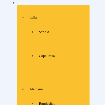
Otras
Italia
Serie A
Copa Italia
Alemania
Bundesliga