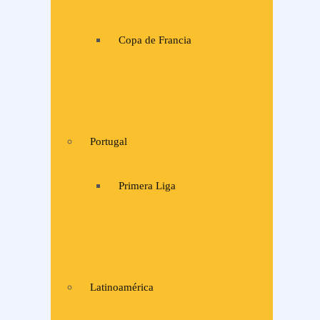
Copa de Francia
Portugal
Primera Liga
Latinoamérica