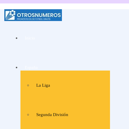
La mejor web de
Pronósticos de fútbol
Inicio
y consejos de apuestas
de expertos
España
La Liga
Segunda División