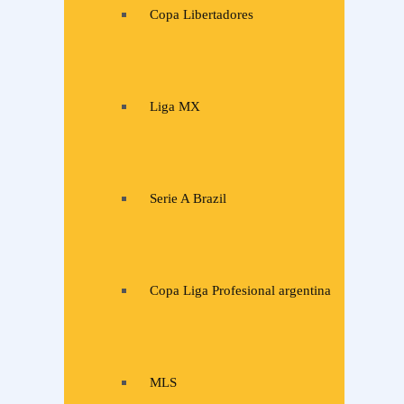
Copa Libertadores
Liga MX
Serie A Brazil
Copa Liga Profesional argentina
MLS