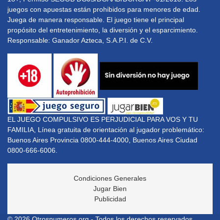
juegos con apuestas están prohibidos para menores de edad.
Juega de manera responsable. El juego tiene el principal
propósito del entretenimiento, la diversión y el esparcimiento.
Responsable: Ganador Azteca, S.A.P.I. de C.V.
EL JUEGO COMPULSIVO ES PERJUDICIAL PARA VOS Y TU
FAMILIA, Línea gratuita de orientación al jugador problemático:
Buenos Aires Provincia 0800-444-4000, Buenos Aires Ciudad
0800-666-6006.
Condiciones Generales
Jugar Bien
Publicidad
© 2026 Otrosnumeros.org - Todos los derechos reservados