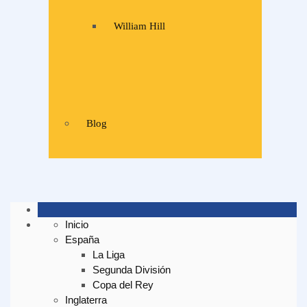
William Hill
Blog
Inicio
España
La Liga
Segunda División
Copa del Rey
Inglaterra