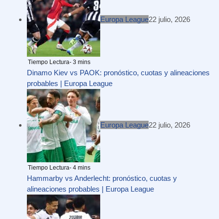
Europa League
22 julio, 2026
Dinamo Kiev vs PAOK: pronóstico, cuotas y alineaciones
probables | Europa League
Europa League
22 julio, 2026
Hammarby vs Anderlecht: pronóstico, cuotas y
alineaciones probables | Europa League