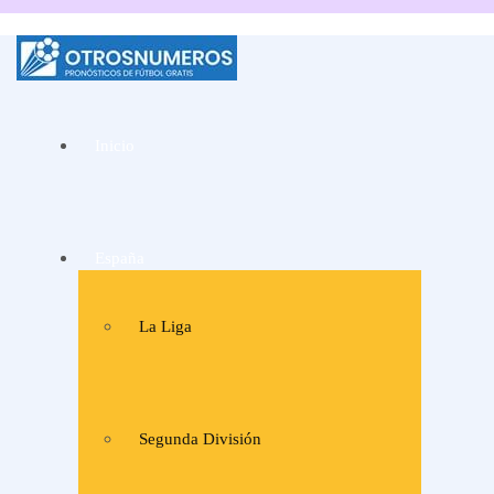
La mejor web de
Pronósticos de fútbol
Inicio
y consejos de apuestas
de expertos
España
La Liga
Segunda División