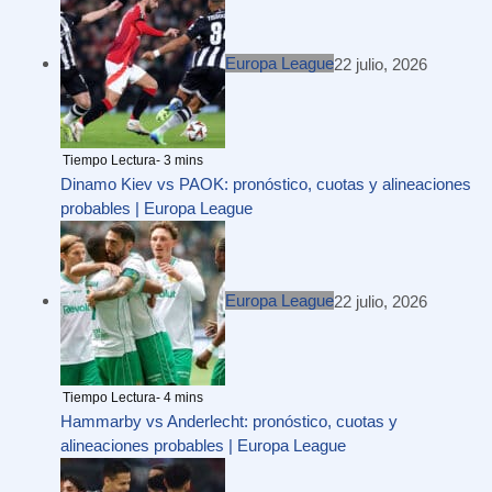
Europa League
22 julio, 2026
Dinamo Kiev vs PAOK: pronóstico, cuotas y alineaciones
probables | Europa League
Europa League
22 julio, 2026
Hammarby vs Anderlecht: pronóstico, cuotas y
alineaciones probables | Europa League