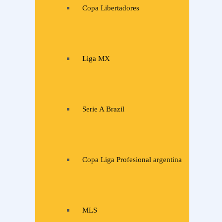
Copa Libertadores
Liga MX
Serie A Brazil
Copa Liga Profesional argentina
MLS