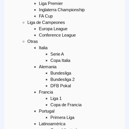
Liga Premier
Inglaterra Championship
FA Cup
Liga de Campeones
Europa League
Conference League
Otras
Italia
Serie A
Copa Italia
Alemania
Bundesliga
Bundesliga 2
DFB Pokal
Francia
Liga 1
Copa de Francia
Portugal
Primera Liga
Latinoamérica