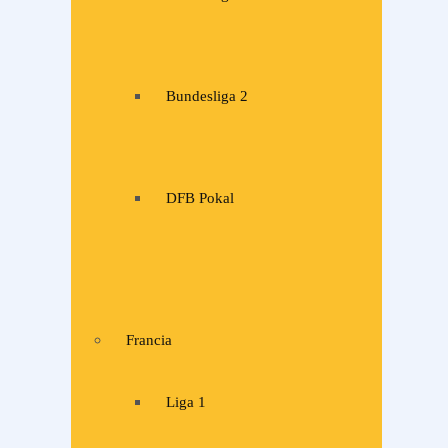
Bundesliga 2
DFB Pokal
Francia
Liga 1