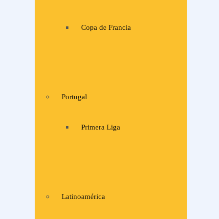
Copa de Francia
Portugal
Primera Liga
Latinoamérica