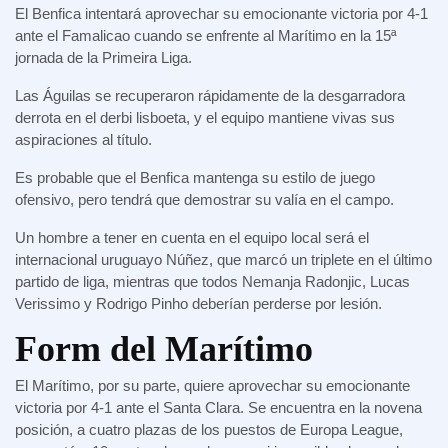
El Benfica intentará aprovechar su emocionante victoria por 4-1
ante el Famalicao cuando se enfrente al Marítimo en la 15ª
jornada de la Primeira Liga.
Las Águilas se recuperaron rápidamente de la desgarradora
derrota en el derbi lisboeta, y el equipo mantiene vivas sus
aspiraciones al título.
Es probable que el Benfica mantenga su estilo de juego
ofensivo, pero tendrá que demostrar su valía en el campo.
Un hombre a tener en cuenta en el equipo local será el
internacional uruguayo Núñez, que marcó un triplete en el último
partido de liga, mientras que todos Nemanja Radonjic, Lucas
Verissimo y Rodrigo Pinho deberían perderse por lesión.
Form del Marítimo
El Marítimo, por su parte, quiere aprovechar su emocionante
victoria por 4-1 ante el Santa Clara. Se encuentra en la novena
posición, a cuatro plazas de los puestos de Europa League,