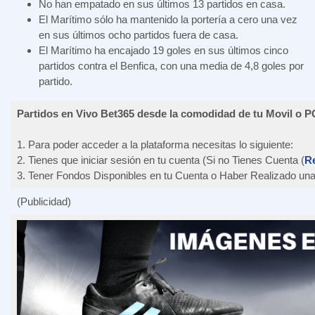
No han empatado en sus últimos 13 partidos en casa.
El Marítimo sólo ha mantenido la portería a cero una vez
en sus últimos ocho partidos fuera de casa.
El Marítimo ha encajado 19 goles en sus últimos cinco
partidos contra el Benfica, con una media de 4,8 goles por
partido.
Partidos en Vivo Bet365 desde la comodidad de tu Movil o P
1. Para poder acceder a la plataforma necesitas lo siguiente:
2. Tienes que iniciar sesión en tu cuenta (Si no Tienes Cuenta (
Re
3. Tener Fondos Disponibles en tu Cuenta o Haber Realizado una 
(Publicidad)