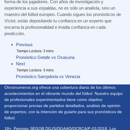
forma de los jugadores. Con años de investigación y
experiencia a sus espaldas, no es sólo un analista, sino un
maestro del fútbol europeo. Cuando sigues los pronósticos de
Víctor, estás depositando tu confianza en un experto que
encarna la profesionalidad e irradia confianza en cada
predicción.
Previous
Pronóstico Getafe vs Osasuna
Next
Pronóstico Sampdoria vs Venezia
Otrosnumeros.org ofrece una cobertura diaria de los últimos
acontecimientos en el vibrante mundo del fútbol. Nuestro equipo
de profesionales experimentados tiene como objetivo
proporcionar previas de partidos detallados, análisis de opinión
de expertos, con la intención de guiarlo para sus pronósticos de
fútbol.
18+, Permiso SEGOB DGJS/DGAAD/DCRCA/P-01/2018. Los