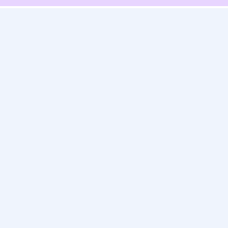
 consejos de apuestas