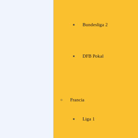
Bundesliga 2
DFB Pokal
Francia
Liga 1