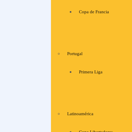
Copa de Francia
Portugal
Primera Liga
Latinoamérica