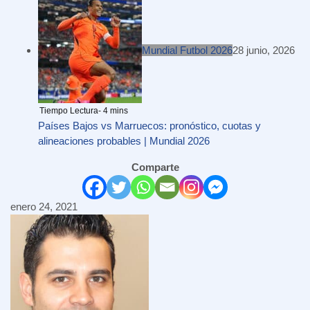
Mundial Futbol 2026
28 junio, 2026
Países Bajos vs Marruecos: pronóstico, cuotas y
alineaciones probables | Mundial 2026
Comparte
enero 24, 2021