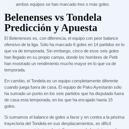
ambos equipos se han marcado tres o más goles.
Belenenses vs Tondela
Predicción y Apuesta
El Belenenses es, con diferencia, el equipo con peor balance
ofensivo de la liga. Sólo ha marcado 6 goles en 14 partidos en lo
que va de temporada. Sin embargo, cinco de esos seis goles
han llegado en su propio campo, donde los hombres de Petit
han mostrado un rendimiento mucho mayor en lo que va de
temporada.
En cambio, el Tondela es un equipo completamente diferente
cuando juega fuera de casa. El equipo de Pako Ayestarán sólo
ha sumado un punto en los seis partidos que ha disputado fuera
de casa esta temporada, en los que ha encajado hasta 15
goles.
Si sumamos el balance de goles a favor y en contra a la pésima
trayectoria del Tondela en sus desplazamientos, es difícil