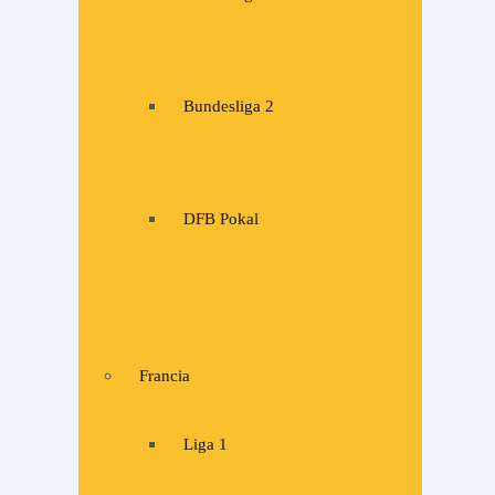
Bundesliga 2
DFB Pokal
Francia
Liga 1