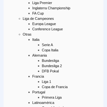
Liga Premier
Inglaterra Championship
FA Cup
Liga de Campeones
Europa League
Conference League
Otras
Italia
Serie A
Copa Italia
Alemania
Bundesliga
Bundesliga 2
DFB Pokal
Francia
Liga 1
Copa de Francia
Portugal
Primera Liga
Latinoamérica