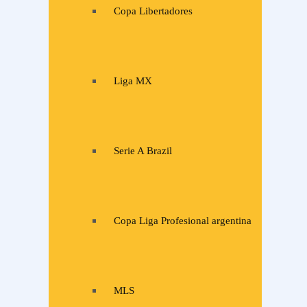
Copa Libertadores
Liga MX
Serie A Brazil
Copa Liga Profesional argentina
MLS