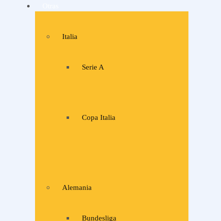
Otras
Italia
Serie A
Copa Italia
Alemania
Bundesliga