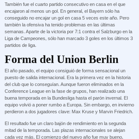
También fue el cuarto partido consecutivo en casa en el que
encajaron al menos un gol. En general, el Bayern sólo ha
conseguido no encajar un gol en casa 5 veces este año. Pero
también la ofensiva ha tenido problemas en las últimas
semanas. Aparte de la victoria por 7:1 contra el Salzburgo en la
Liga de Campeones, sólo han marcado 3 goles en los últimos 3
partidos de liga.
Forma del Union Berlin
El año pasado, el equipo consiguió de forma sensacional un
puesto de salida internacional. Era la primera vez en la historia
del club que lo conseguían. Aunque fueron eliminados en la
Conference League en la fase de grupos, han realizado una
buena temporada en la Bundesliga hasta el parón invernal. El
equipo volvió a poner rumbo a Europa. Sin embargo, en invierno
perdieron a dos jugadores clave: Max Kruse y Marvin Friedrich.
El resultado fue un claro bajón de rendimiento en la segunda
mitad de la temporada. Las plazas internacionales se alejan
cada vez más. El comienzo del nuevo año fue muy bueno,