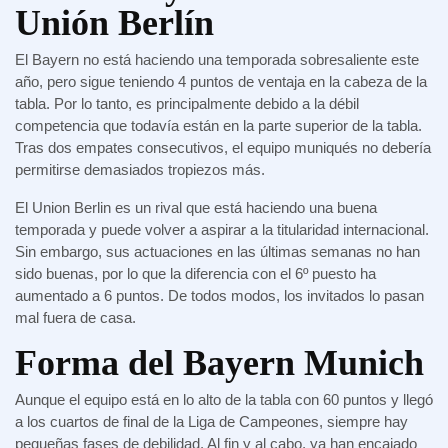
Unión Berlín
El Bayern no está haciendo una temporada sobresaliente este
año, pero sigue teniendo 4 puntos de ventaja en la cabeza de la
tabla. Por lo tanto, es principalmente debido a la débil
competencia que todavía están en la parte superior de la tabla.
Tras dos empates consecutivos, el equipo muniqués no debería
permitirse demasiados tropiezos más.
El Union Berlin es un rival que está haciendo una buena
temporada y puede volver a aspirar a la titularidad internacional.
Sin embargo, sus actuaciones en las últimas semanas no han
sido buenas, por lo que la diferencia con el 6º puesto ha
aumentado a 6 puntos. De todos modos, los invitados lo pasan
mal fuera de casa.
Forma del Bayern Munich
Aunque el equipo está en lo alto de la tabla con 60 puntos y llegó
a los cuartos de final de la Liga de Campeones, siempre hay
pequeñas fases de debilidad. Al fin y al cabo, ya han encajado