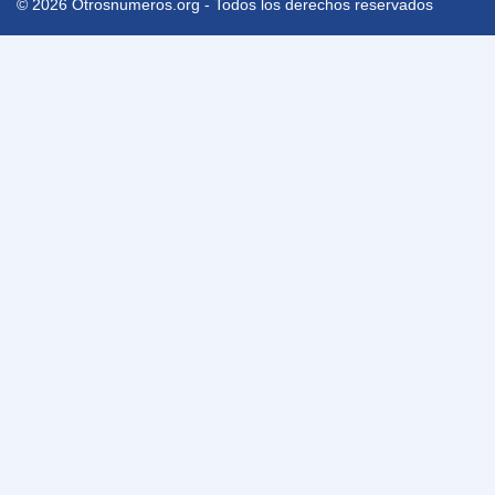
© 2026 Otrosnumeros.org - Todos los derechos reservados