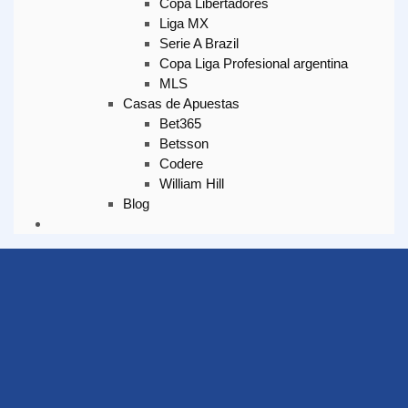
Copa Libertadores
Liga MX
Serie A Brazil
Copa Liga Profesional argentina
MLS
Casas de Apuestas
Bet365
Betsson
Codere
William Hill
Blog