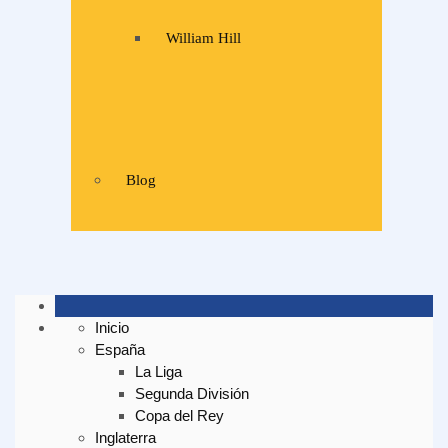
William Hill
Blog
Inicio
España
La Liga
Segunda División
Copa del Rey
Inglaterra