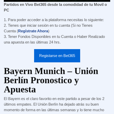
Partidos en Vivo Bet365 desde la comodidad de tu Movil o
PC
1. Para poder acceder a la plataforma necesitas lo siguiente:
2. Tienes que iniciar sesión en tu cuenta (Si no Tienes
Cuenta (
Regístrate Ahora
)
3. Tener Fondos Disponibles en tu Cuenta o Haber Realizado
una apuesta en las últimas 24 hrs.
Registarse en Bet365
Bayern Munich – Unión
Berlín Pronostico y
Apuesta
El Bayern es el claro favorito en este partido a pesar de los 2
últimos empates. El Unión Berlín ha dejado atrás su buen
momento de forma en las últimas semanas y lo tiene mucho