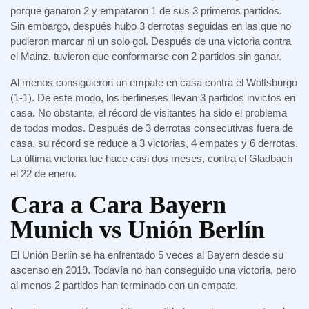
porque ganaron 2 y empataron 1 de sus 3 primeros partidos.
Sin embargo, después hubo 3 derrotas seguidas en las que no
pudieron marcar ni un solo gol. Después de una victoria contra
el Mainz, tuvieron que conformarse con 2 partidos sin ganar.
Al menos consiguieron un empate en casa contra el Wolfsburgo
(1-1). De este modo, los berlineses llevan 3 partidos invictos en
casa. No obstante, el récord de visitantes ha sido el problema
de todos modos. Después de 3 derrotas consecutivas fuera de
casa, su récord se reduce a 3 victorias, 4 empates y 6 derrotas.
La última victoria fue hace casi dos meses, contra el Gladbach
el 22 de enero.
Cara a Cara Bayern
Munich vs Unión Berlín
El Unión Berlín se ha enfrentado 5 veces al Bayern desde su
ascenso en 2019. Todavía no han conseguido una victoria, pero
al menos 2 partidos han terminado con un empate.