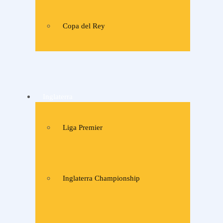
Copa del Rey
Inglaterra
Liga Premier
Inglaterra Championship