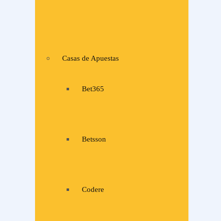
Casas de Apuestas
Bet365
Betsson
Codere