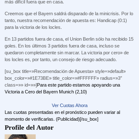
más difícil fuera que en casa.
Creemos que el Bayern saldrá disparado de la minicrisis. Por lo
tanto, nuestra recomendación de apuesta es: Handicap (0:1)
para la victoria de los locles.
En 13 partidos fuera de casa, el Union Berlin sólo ha recibido 15
goles. En los últimos 3 partidos fuera de casa, incluso se
quedaron completamente sin marcar. La victoria por cero» de
los locles es, por tanto, un consejo de riesgo adecuado.
[su_box title=»Recomendación de Apuesta» style=»default»
box_color=»#1E73BE» title_color=»#FFFFFF» radius=»3″
class=»» id=»»]
Para este partido estamos apoyando una
Victoria a Cero del Bayern Munich (2,10)
Ver Cuotas Ahora
Las cuotas presentadas en el pronóstico pueden variar al
momento de verificarlas. (Publicidad)[/su_box]
Profile del Autor