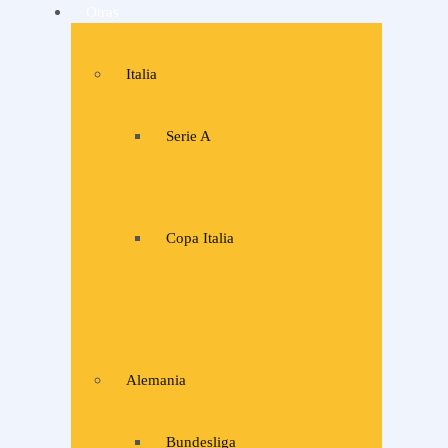
Otras
Italia
Serie A
Copa Italia
Alemania
Bundesliga