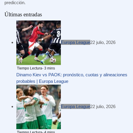
predicción.
Últimas entradas
Europa League
22 julio, 2026
Dinamo Kiev vs PAOK: pronóstico, cuotas y alineaciones
probables | Europa League
Europa League
22 julio, 2026