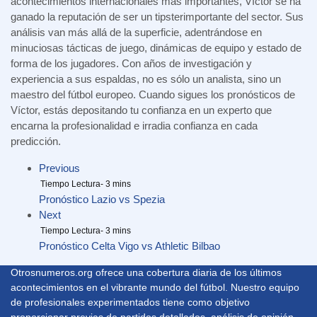
acontecimientos internacionales más importantes, Víctor se ha
ganado la reputación de ser un tipsterimportante del sector. Sus
análisis van más allá de la superficie, adentrándose en
minuciosas tácticas de juego, dinámicas de equipo y estado de
forma de los jugadores. Con años de investigación y
experiencia a sus espaldas, no es sólo un analista, sino un
maestro del fútbol europeo. Cuando sigues los pronósticos de
Víctor, estás depositando tu confianza en un experto que
encarna la profesionalidad e irradia confianza en cada
predicción.
Previous
Pronóstico Lazio vs Spezia
Next
Pronóstico Celta Vigo vs Athletic Bilbao
Otrosnumeros.org ofrece una cobertura diaria de los últimos
acontecimientos en el vibrante mundo del fútbol. Nuestro equipo
de profesionales experimentados tiene como objetivo