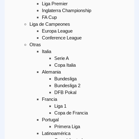
Liga Premier
Inglaterra Championship
FA Cup
Liga de Campeones
Europa League
Conference League
Otras
Italia
Serie A
Copa Italia
Alemania
Bundesliga
Bundesliga 2
DFB Pokal
Francia
Liga 1
Copa de Francia
Portugal
Primera Liga
Latinoamérica