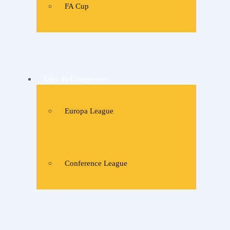
FA Cup
Liga de Campeones
Europa League
Conference League