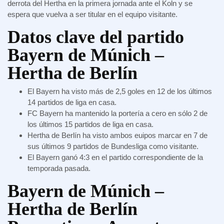
derrota del Hertha en la primera jornada ante el Koln y se
espera que vuelva a ser titular en el equipo visitante.
Datos clave del partido
Bayern de Múnich –
Hertha de Berlín
El Bayern ha visto más de 2,5 goles en 12 de los últimos
14 partidos de liga en casa.
FC Bayern ha mantenido la portería a cero en sólo 2 de
los últimos 15 partidos de liga en casa.
Hertha de Berlín ha visto ambos euipos marcar en 7 de
sus últimos 9 partidos de Bundesliga como visitante.
El Bayern ganó 4:3 en el partido correspondiente de la
temporada pasada.
Bayern de Múnich –
Hertha de Berlín