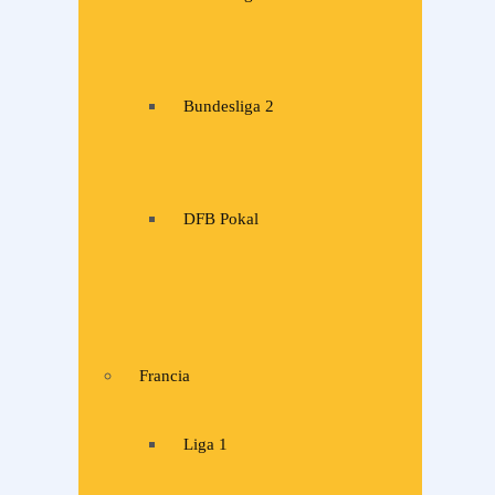
Bundesliga 2
DFB Pokal
Francia
Liga 1