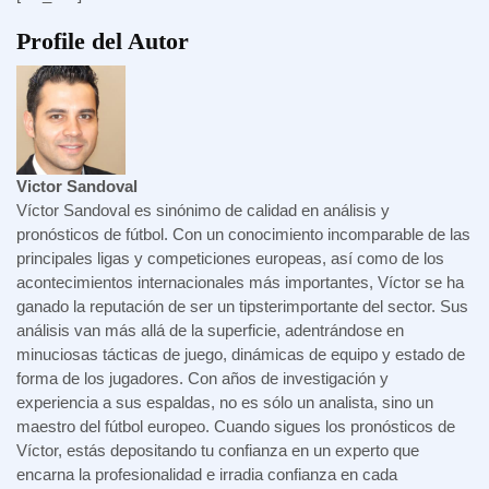
Profile del Autor
Victor Sandoval
Víctor Sandoval es sinónimo de calidad en análisis y
pronósticos de fútbol. Con un conocimiento incomparable de las
principales ligas y competiciones europeas, así como de los
acontecimientos internacionales más importantes, Víctor se ha
ganado la reputación de ser un tipsterimportante del sector. Sus
análisis van más allá de la superficie, adentrándose en
minuciosas tácticas de juego, dinámicas de equipo y estado de
forma de los jugadores. Con años de investigación y
experiencia a sus espaldas, no es sólo un analista, sino un
maestro del fútbol europeo. Cuando sigues los pronósticos de
Víctor, estás depositando tu confianza en un experto que
encarna la profesionalidad e irradia confianza en cada