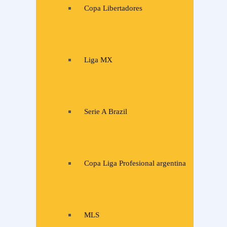
Copa Libertadores
Liga MX
Serie A Brazil
Copa Liga Profesional argentina
MLS