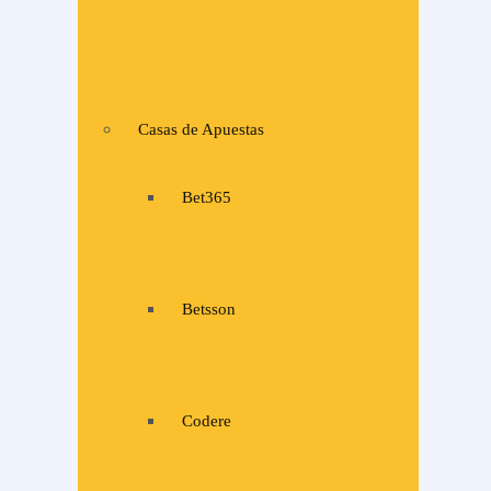
Casas de Apuestas
Bet365
Betsson
Codere