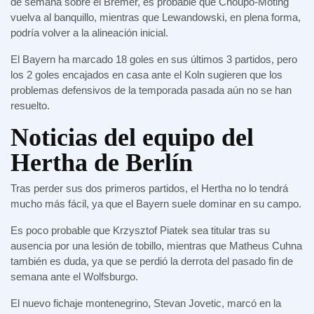
de semana sobre el Bremer, es probable que Choupo-Moting
vuelva al banquillo, mientras que Lewandowski, en plena forma,
podría volver a la alineación inicial.
El Bayern ha marcado 18 goles en sus últimos 3 partidos, pero
los 2 goles encajados en casa ante el Koln sugieren que los
problemas defensivos de la temporada pasada aún no se han
resuelto.
Noticias del equipo del
Hertha de Berlín
Tras perder sus dos primeros partidos, el Hertha no lo tendrá
mucho más fácil, ya que el Bayern suele dominar en su campo.
Es poco probable que Krzysztof Piatek sea titular tras su
ausencia por una lesión de tobillo, mientras que Matheus Cuhna
también es duda, ya que se perdió la derrota del pasado fin de
semana ante el Wolfsburgo.
El nuevo fichaje montenegrino, Stevan Jovetic, marcó en la