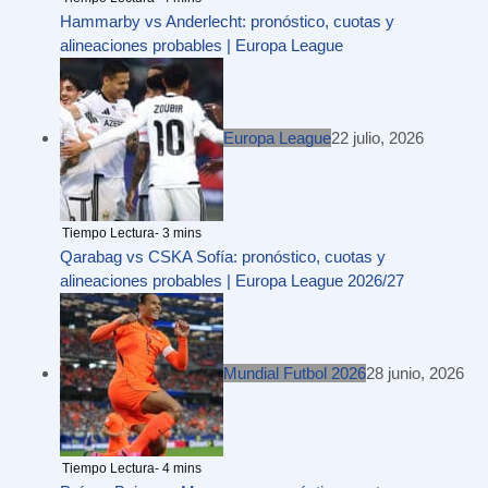
Hammarby vs Anderlecht: pronóstico, cuotas y
alineaciones probables | Europa League
Europa League
22 julio, 2026
Qarabag vs CSKA Sofía: pronóstico, cuotas y
alineaciones probables | Europa League 2026/27
Mundial Futbol 2026
28 junio, 2026