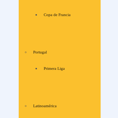
Copa de Francia
Portugal
Primera Liga
Latinoamérica