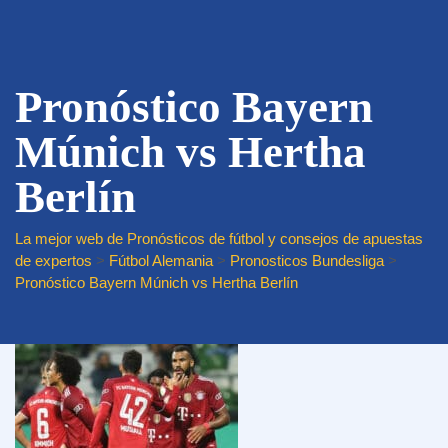
Pronóstico Bayern
Múnich vs Hertha
Berlín
La mejor web de Pronósticos de fútbol y consejos de apuestas
de expertos
>
Fútbol Alemania
>
Pronosticos Bundesliga
>
Pronóstico Bayern Múnich vs Hertha Berlín