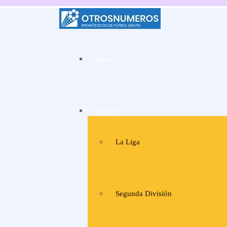
La mejor web de 
de expertos
Inicio
España
La Liga
Segunda División