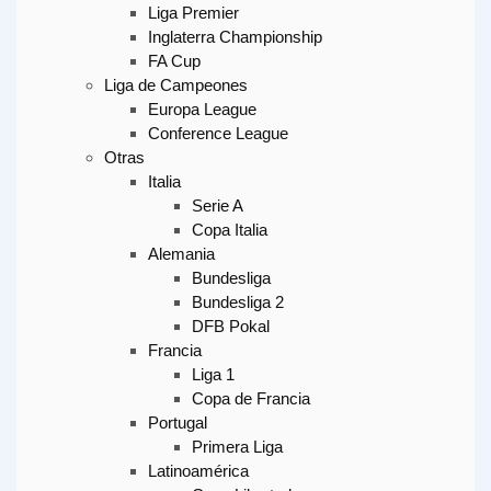
Liga Premier
Inglaterra Championship
FA Cup
Liga de Campeones
Europa League
Conference League
Otras
Italia
Serie A
Copa Italia
Alemania
Bundesliga
Bundesliga 2
DFB Pokal
Francia
Liga 1
Copa de Francia
Portugal
Primera Liga
Latinoamérica