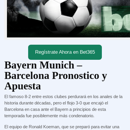
Regístrate Ahora en Bet365
Bayern Munich –
Barcelona Pronostico y
Apuesta
El famoso 8-2 entre estos clubes perdurará en los anales de la
historia durante décadas, pero el flojo 3-0 que encajó el
Barcelona en casa ante el Bayern a principios de esta
temporada fue posiblemente más condenatorio.
El equipo de Ronald Koeman, que se preparó para evitar una