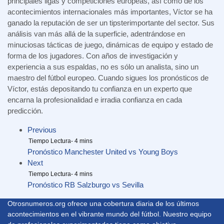
principales ligas y competiciones europeas, así como de los
acontecimientos internacionales más importantes, Víctor se ha
ganado la reputación de ser un tipsterimportante del sector. Sus
análisis van más allá de la superficie, adentrándose en
minuciosas tácticas de juego, dinámicas de equipo y estado de
forma de los jugadores. Con años de investigación y
experiencia a sus espaldas, no es sólo un analista, sino un
maestro del fútbol europeo. Cuando sigues los pronósticos de
Víctor, estás depositando tu confianza en un experto que
encarna la profesionalidad e irradia confianza en cada
predicción.
Previous
Pronóstico Manchester United vs Young Boys
Next
Pronóstico RB Salzburgo vs Sevilla
Otrosnumeros.org ofrece una cobertura diaria de los últimos
acontecimientos en el vibrante mundo del fútbol. Nuestro equipo