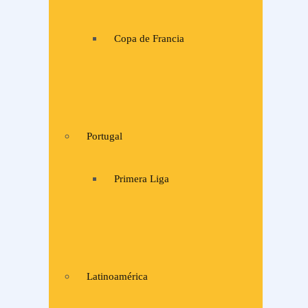
Copa de Francia
Portugal
Primera Liga
Latinoamérica