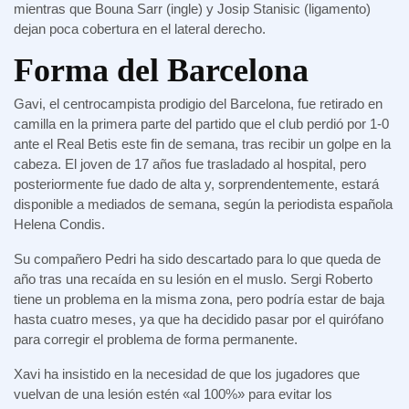
mientras que Bouna Sarr (ingle) y Josip Stanisic (ligamento)
dejan poca cobertura en el lateral derecho.
Forma del Barcelona
Gavi, el centrocampista prodigio del Barcelona, fue retirado en
camilla en la primera parte del partido que el club perdió por 1-0
ante el Real Betis este fin de semana, tras recibir un golpe en la
cabeza. El joven de 17 años fue trasladado al hospital, pero
posteriormente fue dado de alta y, sorprendentemente, estará
disponible a mediados de semana, según la periodista española
Helena Condis.
Su compañero Pedri ha sido descartado para lo que queda de
año tras una recaída en su lesión en el muslo. Sergi Roberto
tiene un problema en la misma zona, pero podría estar de baja
hasta cuatro meses, ya que ha decidido pasar por el quirófano
para corregir el problema de forma permanente.
Xavi ha insistido en la necesidad de que los jugadores que
vuelvan de una lesión estén «al 100%» para evitar los