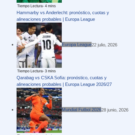
Hammarby vs Anderlecht: pronóstico, cuotas y
alineaciones probables | Europa League
Europa League
22 julio, 2026
Qarabag vs CSKA Sofía: pronóstico, cuotas y
alineaciones probables | Europa League 2026/27
Mundial Futbol 2026
28 junio, 2026