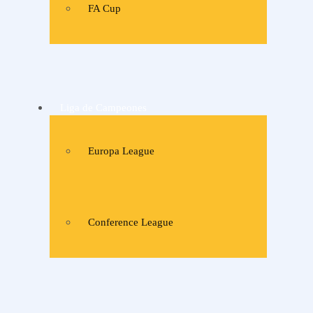
FA Cup
Liga de Campeones
Europa League
Conference League