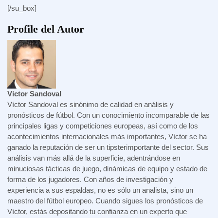
[/su_box]
Profile del Autor
Victor Sandoval
Víctor Sandoval es sinónimo de calidad en análisis y
pronósticos de fútbol. Con un conocimiento incomparable de las
principales ligas y competiciones europeas, así como de los
acontecimientos internacionales más importantes, Víctor se ha
ganado la reputación de ser un tipsterimportante del sector. Sus
análisis van más allá de la superficie, adentrándose en
minuciosas tácticas de juego, dinámicas de equipo y estado de
forma de los jugadores. Con años de investigación y
experiencia a sus espaldas, no es sólo un analista, sino un
maestro del fútbol europeo. Cuando sigues los pronósticos de
Víctor, estás depositando tu confianza en un experto que