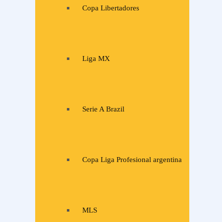
Copa Libertadores
Liga MX
Serie A Brazil
Copa Liga Profesional argentina
MLS