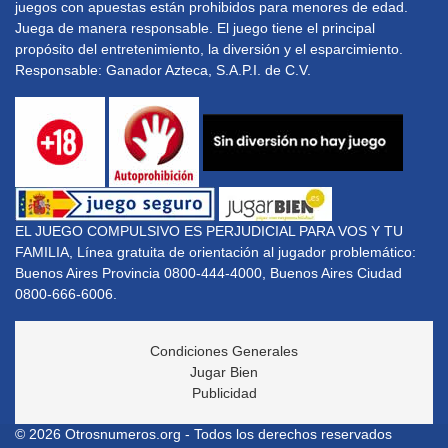
juegos con apuestas están prohibidos para menores de edad.
Juega de manera responsable. El juego tiene el principal
propósito del entretenimiento, la diversión y el esparcimiento.
Responsable: Ganador Azteca, S.A.P.I. de C.V.
EL JUEGO COMPULSIVO ES PERJUDICIAL PARA VOS Y TU
FAMILIA, Línea gratuita de orientación al jugador problemático:
Buenos Aires Provincia 0800-444-4000, Buenos Aires Ciudad
0800-666-6006.
Condiciones Generales
Jugar Bien
Publicidad
© 2026 Otrosnumeros.org - Todos los derechos reservados