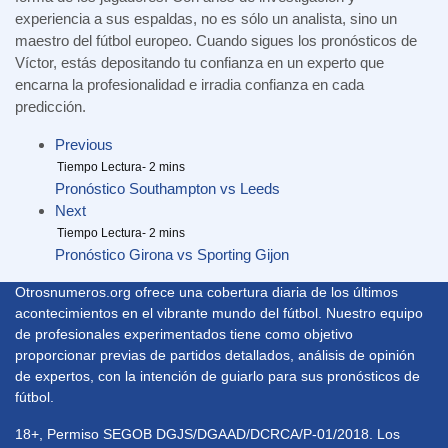
experiencia a sus espaldas, no es sólo un analista, sino un
maestro del fútbol europeo. Cuando sigues los pronósticos de
Víctor, estás depositando tu confianza en un experto que
encarna la profesionalidad e irradia confianza en cada
predicción.
Previous
Pronóstico Southampton vs Leeds
Next
Pronóstico Girona vs Sporting Gijon
Otrosnumeros.org ofrece una cobertura diaria de los últimos
acontecimientos en el vibrante mundo del fútbol. Nuestro equipo
de profesionales experimentados tiene como objetivo
proporcionar previas de partidos detallados, análisis de opinión
de expertos, con la intención de guiarlo para sus pronósticos de
fútbol.
18+, Permiso SEGOB DGJS/DGAAD/DCRCA/P-01/2018. Los