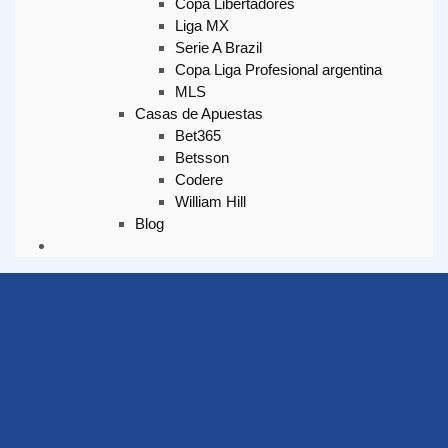
Copa Libertadores
Liga MX
Serie A Brazil
Copa Liga Profesional argentina
MLS
Casas de Apuestas
Bet365
Betsson
Codere
William Hill
Blog