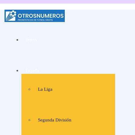
La mejor web de
Pronósticos de fútbol
Inicio
y consejos de apuestas
de expertos
España
La Liga
Segunda División