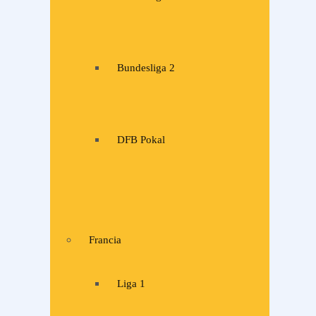
Bundesliga 2
DFB Pokal
Francia
Liga 1