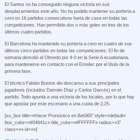
El Santos no ha conseguido ninguna victoria en sus
desplazamientos este año. No ha podido mantener su portería a
cero en 16 partidos consecutivos fuera de casa en todas las
competiciones. Han permitido dos o más goles en tres de los
últimos cuatro partidos.
El Barcelona ha mantenido su portería a cero en cuatro de sus
últimos cinco partidos en todas las competiciones. El fin de
semana demolió al Olmedo por 4-0 en la Serie A ecuatoriana,
para mantenerse en contacto con el Emelec por el título de la
primera fase.
El técnico Fabián Bustos dio descanso a sus principales
jugadores (incluidos Damián Díaz y Carlos Garcés) en el
partido. Todo apunta a una victoria de los locales, por lo que hay
que apostar por este escenario a una cuota de 2,25.
[su_box title=»Hacer Pronóstico en Bet365″ style=»default»
box_color=»#04641c» title_color=»#FFFFFF» radius=»3″
class=»» id=»»]