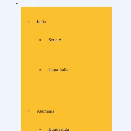
Otras
Italia
Serie A
Copa Italia
Alemania
Bundesliga