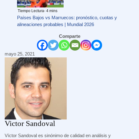
Países Bajos vs Marruecos: pronóstico, cuotas y
alineaciones probables | Mundial 2026
Comparte
mayo 25, 2021
Victor Sandoval
Víctor Sandoval es sinónimo de calidad en análisis y