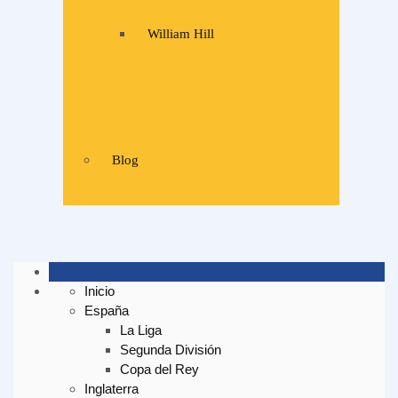
William Hill
Blog
Inicio
España
La Liga
Segunda División
Copa del Rey
Inglaterra