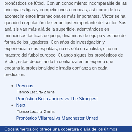
pronósticos de fútbol. Con un conocimiento incomparable de las
principales ligas y competiciones europeas, así como de los
acontecimientos internacionales más importantes, Víctor se ha
ganado la reputación de ser un tipsterimportante del sector. Sus
análisis van más allá de la superficie, adentrándose en
minuciosas tácticas de juego, dinámicas de equipo y estado de
forma de los jugadores. Con años de investigación y
experiencia a sus espaldas, no es sólo un analista, sino un
maestro del fútbol europeo. Cuando sigues los pronósticos de
Víctor, estás depositando tu confianza en un experto que
encarna la profesionalidad e irradia confianza en cada
predicción.
Previous
Pronóstico Boca Juniors vs The Strongest
Next
Pronóstico Villarreal vs Manchester United
Otrosnumeros.org ofrece una cobertura diaria de los últimos