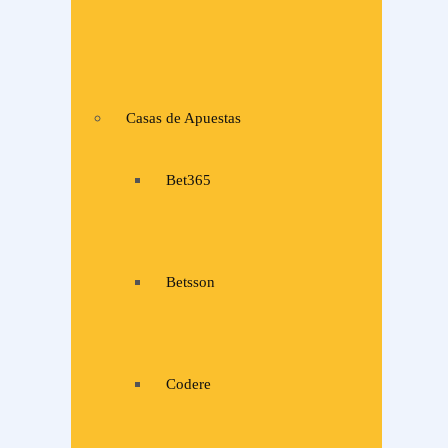
Casas de Apuestas
Bet365
Betsson
Codere