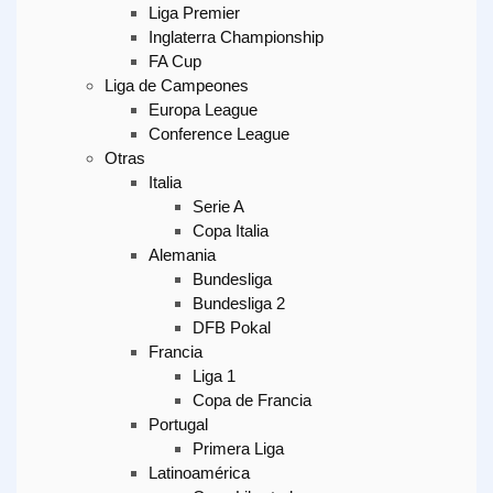
Liga Premier
Inglaterra Championship
FA Cup
Liga de Campeones
Europa League
Conference League
Otras
Italia
Serie A
Copa Italia
Alemania
Bundesliga
Bundesliga 2
DFB Pokal
Francia
Liga 1
Copa de Francia
Portugal
Primera Liga
Latinoamérica