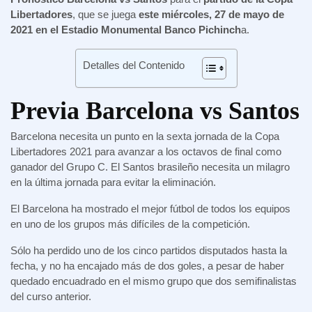
Libertadores
, que se juega
este miércoles, 27 de mayo de
2021 en el Estadio Monumental Banco Pichinch
a.
Detalles del Contenido
Previa Barcelona vs Santos
Barcelona necesita un punto en la sexta jornada de la Copa
Libertadores 2021 para avanzar a los octavos de final como
ganador del Grupo C. El Santos brasileño necesita un milagro
en la última jornada para evitar la eliminación.
El Barcelona ha mostrado el mejor fútbol de todos los equipos
en uno de los grupos más difíciles de la competición.
Sólo ha perdido uno de los cinco partidos disputados hasta la
fecha, y no ha encajado más de dos goles, a pesar de haber
quedado encuadrado en el mismo grupo que dos semifinalistas
del curso anterior.