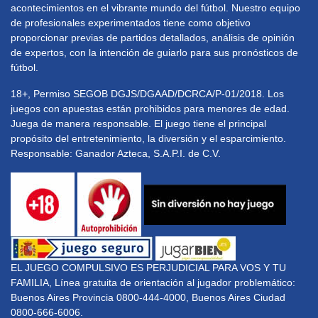
acontecimientos en el vibrante mundo del fútbol. Nuestro equipo
de profesionales experimentados tiene como objetivo
proporcionar previas de partidos detallados, análisis de opinión
de expertos, con la intención de guiarlo para sus pronósticos de
fútbol.
18+, Permiso SEGOB DGJS/DGAAD/DCRCA/P-01/2018. Los
juegos con apuestas están prohibidos para menores de edad.
Juega de manera responsable. El juego tiene el principal
propósito del entretenimiento, la diversión y el esparcimiento.
Responsable: Ganador Azteca, S.A.P.I. de C.V.
EL JUEGO COMPULSIVO ES PERJUDICIAL PARA VOS Y TU
FAMILIA, Línea gratuita de orientación al jugador problemático:
Buenos Aires Provincia 0800-444-4000, Buenos Aires Ciudad
0800-666-6006.