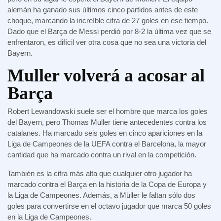
alemán ha ganado sus últimos cinco partidos antes de este
choque, marcando la increíble cifra de 27 goles en ese tiempo.
Dado que el Barça de Messi perdió por 8-2 la última vez que se
enfrentaron, es difícil ver otra cosa que no sea una victoria del
Bayern.
Muller volverá a acosar al
Barça
Robert Lewandowski suele ser el hombre que marca los goles
del Bayern, pero Thomas Muller tiene antecedentes contra los
catalanes. Ha marcado seis goles en cinco apariciones en la
Liga de Campeones de la UEFA contra el Barcelona, la mayor
cantidad que ha marcado contra un rival en la competición.
También es la cifra más alta que cualquier otro jugador ha
marcado contra el Barça en la historia de la Copa de Europa y
la Liga de Campeones. Además, a Müller le faltan sólo dos
goles para convertirse en el octavo jugador que marca 50 goles
en la Liga de Campeones.