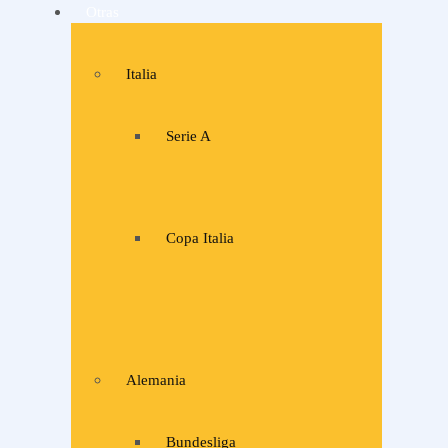
Otras
Italia
Serie A
Copa Italia
Alemania
Bundesliga