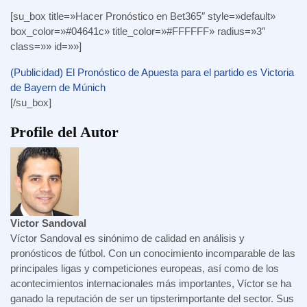
[su_box title=»Hacer Pronóstico en Bet365″ style=»default»
box_color=»#04641c» title_color=»#FFFFFF» radius=»3″
class=»» id=»»]
(Publicidad) El Pronóstico de Apuesta para el partido es Victoria
de Bayern de Múnich
[/su_box]
Profile del Autor
Victor Sandoval
Víctor Sandoval es sinónimo de calidad en análisis y
pronósticos de fútbol. Con un conocimiento incomparable de las
principales ligas y competiciones europeas, así como de los
acontecimientos internacionales más importantes, Víctor se ha
ganado la reputación de ser un tipsterimportante del sector. Sus