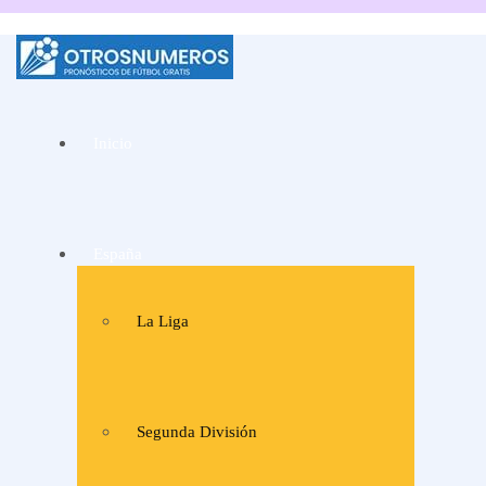
La mejor web de
Pronósticos de fútbol
Inicio
y consejos de apuestas
de expertos
España
La Liga
Segunda División