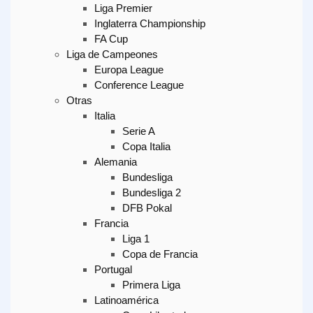
Liga Premier
Inglaterra Championship
FA Cup
Liga de Campeones
Europa League
Conference League
Otras
Italia
Serie A
Copa Italia
Alemania
Bundesliga
Bundesliga 2
DFB Pokal
Francia
Liga 1
Copa de Francia
Portugal
Primera Liga
Latinoamérica