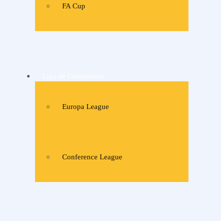
FA Cup
Liga de Campeones
Europa League
Conference League