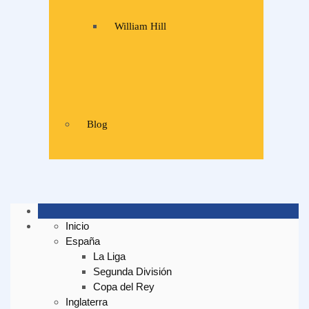
William Hill
Blog
Inicio
España
La Liga
Segunda División
Copa del Rey
Inglaterra