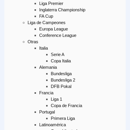
Liga Premier
Inglaterra Championship
FA Cup
Liga de Campeones
Europa League
Conference League
Otras
Italia
Serie A
Copa Italia
Alemania
Bundesliga
Bundesliga 2
DFB Pokal
Francia
Liga 1
Copa de Francia
Portugal
Primera Liga
Latinoamérica