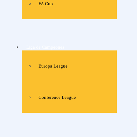
FA Cup
Liga de Campeones
Europa League
Conference League