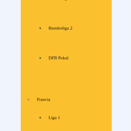
Bundesliga 2
DFB Pokal
Francia
Liga 1