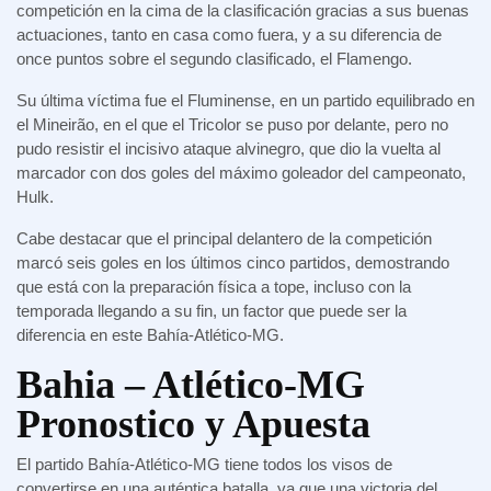
competición en la cima de la clasificación gracias a sus buenas
actuaciones, tanto en casa como fuera, y a su diferencia de
once puntos sobre el segundo clasificado, el Flamengo.
Su última víctima fue el Fluminense, en un partido equilibrado en
el Mineirão, en el que el Tricolor se puso por delante, pero no
pudo resistir el incisivo ataque alvinegro, que dio la vuelta al
marcador con dos goles del máximo goleador del campeonato,
Hulk.
Cabe destacar que el principal delantero de la competición
marcó seis goles en los últimos cinco partidos, demostrando
que está con la preparación física a tope, incluso con la
temporada llegando a su fin, un factor que puede ser la
diferencia en este Bahía-Atlético-MG.
Bahia – Atlético-MG
Pronostico y Apuesta
El partido Bahía-Atlético-MG tiene todos los visos de
convertirse en una auténtica batalla, ya que una victoria del