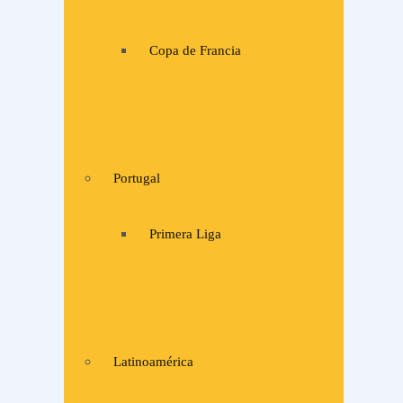
Copa de Francia
Portugal
Primera Liga
Latinoamérica