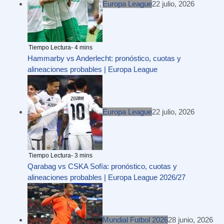
Europa League
22 julio, 2026
Hammarby vs Anderlecht: pronóstico, cuotas y
alineaciones probables | Europa League
Europa League
22 julio, 2026
Qarabag vs CSKA Sofía: pronóstico, cuotas y
alineaciones probables | Europa League 2026/27
Mundial Futbol 2026
28 junio, 2026