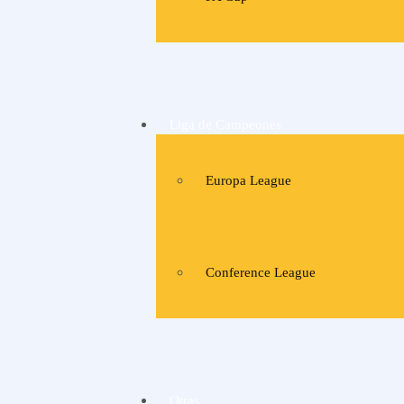
Liga de Campeones
Europa League
Conference League
Otras