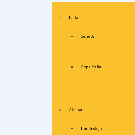
Italia
Serie A
Copa Italia
Alemania
Bundesliga