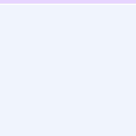
 consejos de apuestas