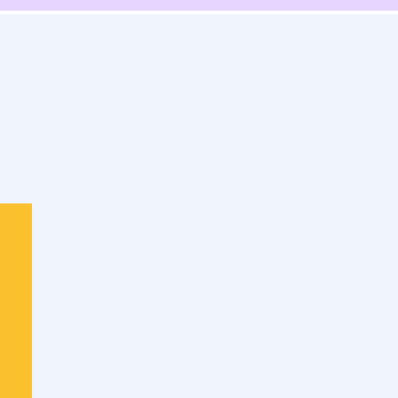
Pronósticos de fútbol y