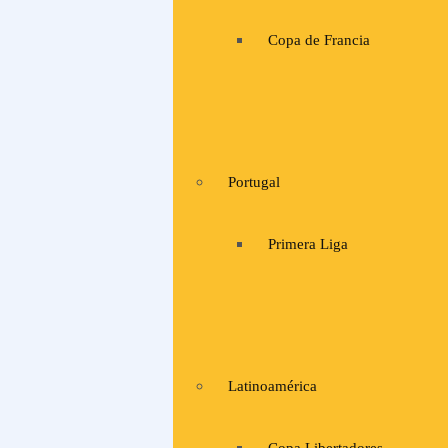
Copa de Francia
Portugal
Primera Liga
Latinoamérica