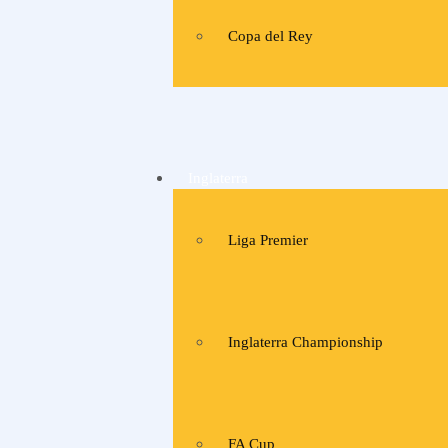
Copa del Rey
Inglaterra
Liga Premier
Inglaterra Championship
FA Cup