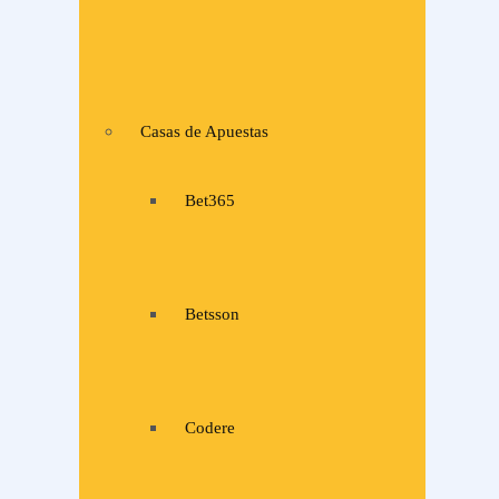
Casas de Apuestas
Bet365
Betsson
Codere