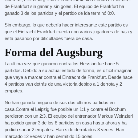
de Frankfurt sin ganar y sin goles. El equipo de Frankfurt ha
ganado 3 de los partidos y el partido de ida terminó 0:0.
Sin embargo, lo que debería hacer interesante este partido es
que el Eintracht Frankfurt cuenta con varios jugadores de baja y
está pasando por dificultades fuera de casa.
Forma del Augsburg
La última vez que ganaron contra los Hessian fue hace 5
partidos. Debido a su actual estado de forma, es difícil imaginar
que vaya a marcar contra el Eintracht de Frankfurt. Desde hace
4 partidos van detrás de una victoria debido a 1 derrota y 2
empates.
No han ganado ninguno de sus dos últimos partidos en
casa.Contra el Leipzig fue posible un 1:1 y contra el Bochum
perdieron con un 2:3. El equipo del entrenador Markus Weinzierl
ha podido ganar 3 de los 8 partidos en casa hasta ahora y ha
podido sacar 2 empates. Han sido derrotados 3 veces. Han
marcado 12 veces y han permitido 15 goles.