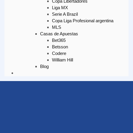
Copa Libertadores
Liga MX
Serie A Brazil
Copa Liga Profesional argentina
MLS
Casas de Apuestas
Bet365
Betsson
Codere
William Hill
Blog