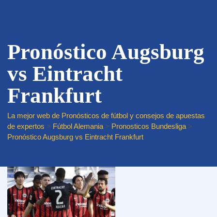
Pronóstico Augsburg
vs Eintracht
Frankfurt
La mejor web de Pronósticos de fútbol y consejos de apuestas
de expertos
>
Fútbol Alemania
>
Pronosticos Bundesliga
>
Pronóstico Augsburg vs Eintracht Frankfurt