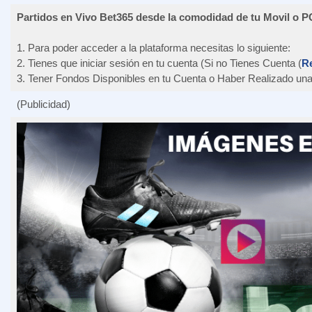
Partidos en Vivo Bet365 desde la comodidad de tu Movil o P
1. Para poder acceder a la plataforma necesitas lo siguiente:
2. Tienes que iniciar sesión en tu cuenta (Si no Tienes Cuenta (
Re
3. Tener Fondos Disponibles en tu Cuenta o Haber Realizado una 
(Publicidad)