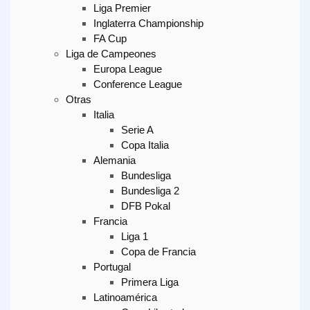
Liga Premier
Inglaterra Championship
FA Cup
Liga de Campeones
Europa League
Conference League
Otras
Italia
Serie A
Copa Italia
Alemania
Bundesliga
Bundesliga 2
DFB Pokal
Francia
Liga 1
Copa de Francia
Portugal
Primera Liga
Latinoamérica