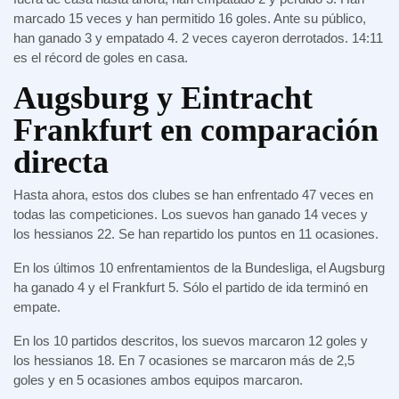
marcado 15 veces y han permitido 16 goles. Ante su público,
han ganado 3 y empatado 4. 2 veces cayeron derrotados. 14:11
es el récord de goles en casa.
Augsburg y Eintracht
Frankfurt en comparación
directa
Hasta ahora, estos dos clubes se han enfrentado 47 veces en
todas las competiciones. Los suevos han ganado 14 veces y
los hessianos 22. Se han repartido los puntos en 11 ocasiones.
En los últimos 10 enfrentamientos de la Bundesliga, el Augsburg
ha ganado 4 y el Frankfurt 5. Sólo el partido de ida terminó en
empate.
En los 10 partidos descritos, los suevos marcaron 12 goles y
los hessianos 18. En 7 ocasiones se marcaron más de 2,5
goles y en 5 ocasiones ambos equipos marcaron.