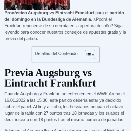
Pronóstico Augsburg vs Eintracht Frankfurt
para el
partido
del domingo en la Bundesliga de Alemania
. ¿Podrá el
Frankfurt reponerse de su derrota en la apertura del año? Siga
leyendo para conocer nuestros consejos de apuestas gratis y la
previa del partido.
Detalles del Contenido
Previa Augsburg vs
Eintracht Frankfurt
Cuando Augsburg y Frankfurt se enfrenten en el WWK Arena el
16.01.2022 a las 15.30, este partido debería estar ya decidido
sobre el papel. Al fin y al cabo, los hessianos ocupan el octavo
lugar de la tabla con 27 puntos tras 18 jornadas y los suabos el
decimosexto con 18 puntos tras el mismo número de jornadas.
Además, el Ausburg lleva 4 enfrentamientos contra el Eintracht