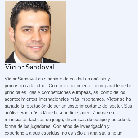
Victor Sandoval
Víctor Sandoval es sinónimo de calidad en análisis y
pronósticos de fútbol. Con un conocimiento incomparable de las
principales ligas y competiciones europeas, así como de los
acontecimientos internacionales más importantes, Víctor se ha
ganado la reputación de ser un tipsterimportante del sector. Sus
análisis van más allá de la superficie, adentrándose en
minuciosas tácticas de juego, dinámicas de equipo y estado de
forma de los jugadores. Con años de investigación y
experiencia a sus espaldas, no es sólo un analista, sino un