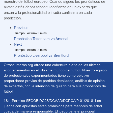
maestro del fútbol europeo. Cuando sigues los pronósticos de
Víctor, estás depositando tu confianza en un experto que
encarna la profesionalidad e irradia confianza en cada
predicción.
Previous
Pronóstico Tottenham vs Arsenal
Next
Pronóstico Liverpool vs Brentford
Otrosnumeros.org ofrece una cobertura diaria de los últimos
acontecimientos en el vibrante mundo del fútbol. Nuestro equipo
de profesionales experimentados tiene como objetivo
proporcionar previas de partidos detallados, análisis de opinión
de expertos, con la intención de guiarlo para sus pronósticos de
fútbol.
18+, Permiso SEGOB DGJS/DGAAD/DCRCA/P-01/2018. Los
juegos con apuestas están prohibidos para menores de edad.
Juega de manera responsable. El juego tiene el principal