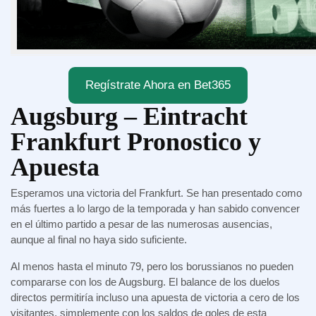
Regístrate Ahora en Bet365
Augsburg – Eintracht
Frankfurt Pronostico y
Apuesta
Esperamos una victoria del Frankfurt. Se han presentado como
más fuertes a lo largo de la temporada y han sabido convencer
en el último partido a pesar de las numerosas ausencias,
aunque al final no haya sido suficiente.
Al menos hasta el minuto 79, pero los borussianos no pueden
compararse con los de Augsburg. El balance de los duelos
directos permitiría incluso una apuesta de victoria a cero de los
visitantes, simplemente con los saldos de goles de esta