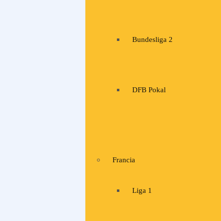
Bundesliga 2
DFB Pokal
Francia
Liga 1