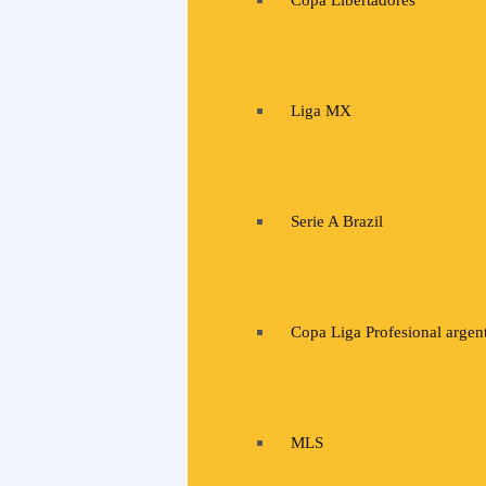
Copa Libertadores
Liga MX
Serie A Brazil
Copa Liga Profesional argen
MLS