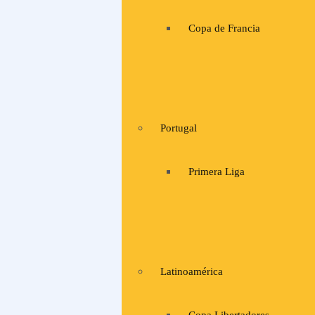
Copa de Francia
Portugal
Primera Liga
Latinoamérica