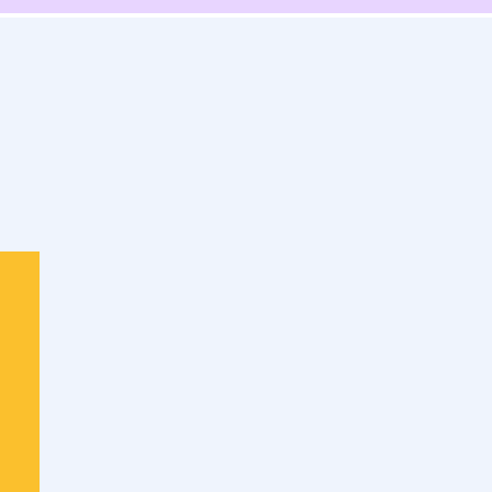
Pronósticos de fútbol y