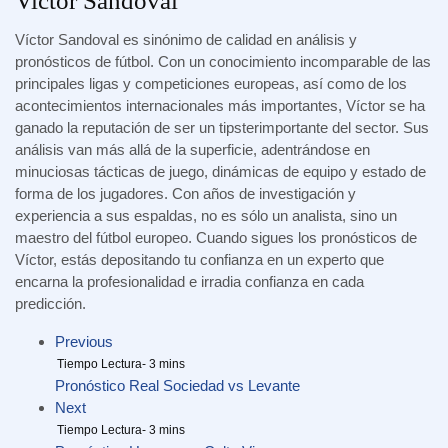
Victor Sandoval
Víctor Sandoval es sinónimo de calidad en análisis y
pronósticos de fútbol. Con un conocimiento incomparable de las
principales ligas y competiciones europeas, así como de los
acontecimientos internacionales más importantes, Víctor se ha
ganado la reputación de ser un tipsterimportante del sector. Sus
análisis van más allá de la superficie, adentrándose en
minuciosas tácticas de juego, dinámicas de equipo y estado de
forma de los jugadores. Con años de investigación y
experiencia a sus espaldas, no es sólo un analista, sino un
maestro del fútbol europeo. Cuando sigues los pronósticos de
Víctor, estás depositando tu confianza en un experto que
encarna la profesionalidad e irradia confianza en cada
predicción.
Previous
Pronóstico Real Sociedad vs Levante
Next