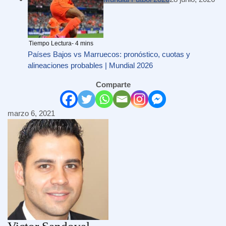
Países Bajos vs Marruecos: pronóstico, cuotas y
alineaciones probables | Mundial 2026
Comparte
marzo 6, 2021