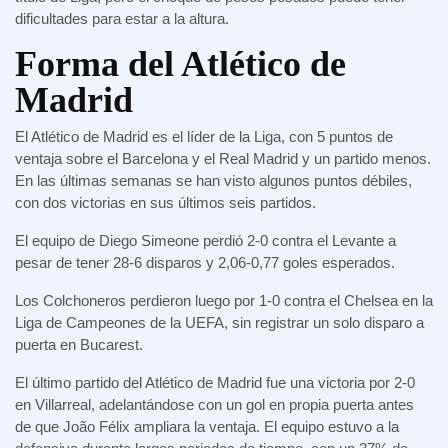
dificultades para estar a la altura.
Forma del Atlético de
Madrid
El Atlético de Madrid es el líder de la Liga, con 5 puntos de
ventaja sobre el Barcelona y el Real Madrid y un partido menos.
En las últimas semanas se han visto algunos puntos débiles,
con dos victorias en sus últimos seis partidos.
El equipo de Diego Simeone perdió 2-0 contra el Levante a
pesar de tener 28-6 disparos y 2,06-0,77 goles esperados.
Los Colchoneros perdieron luego por 1-0 contra el Chelsea en la
Liga de Campeones de la UEFA, sin registrar un solo disparo a
puerta en Bucarest.
El último partido del Atlético de Madrid fue una victoria por 2-0
en Villarreal, adelantándose con un gol en propia puerta antes
de que João Félix ampliara la ventaja. El equipo estuvo a la