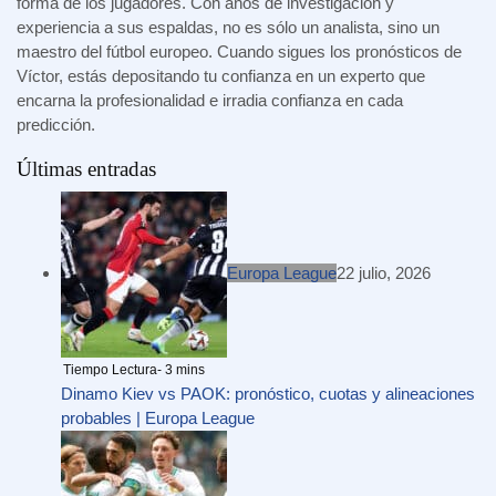
forma de los jugadores. Con años de investigación y
experiencia a sus espaldas, no es sólo un analista, sino un
maestro del fútbol europeo. Cuando sigues los pronósticos de
Víctor, estás depositando tu confianza en un experto que
encarna la profesionalidad e irradia confianza en cada
predicción.
Últimas entradas
Europa League
22 julio, 2026
Dinamo Kiev vs PAOK: pronóstico, cuotas y alineaciones
probables | Europa League