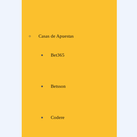
Casas de Apuestas
Bet365
Betsson
Codere