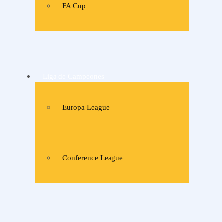
FA Cup
Liga de Campeones
Europa League
Conference League