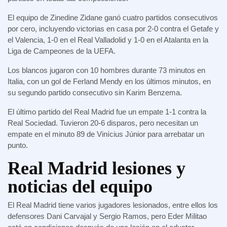
El equipo de Zinedine Zidane ganó cuatro partidos consecutivos
por cero, incluyendo victorias en casa por 2-0 contra el Getafe y
el Valencia, 1-0 en el Real Valladolid y 1-0 en el Atalanta en la
Liga de Campeones de la UEFA.
Los blancos jugaron con 10 hombres durante 73 minutos en
Italia, con un gol de Ferland Mendy en los últimos minutos, en
su segundo partido consecutivo sin Karim Benzema.
El último partido del Real Madrid fue un empate 1-1 contra la
Real Sociedad. Tuvieron 20-6 disparos, pero necesitan un
empate en el minuto 89 de Vinícius Júnior para arrebatar un
punto.
Real Madrid lesiones y
noticias del equipo
El Real Madrid tiene varios jugadores lesionados, entre ellos los
defensores Dani Carvajal y Sergio Ramos, pero Eder Militao