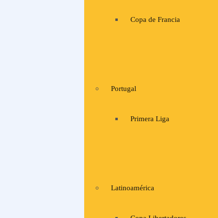
Copa de Francia
Portugal
Primera Liga
Latinoamérica