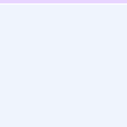
 consejos de apuestas