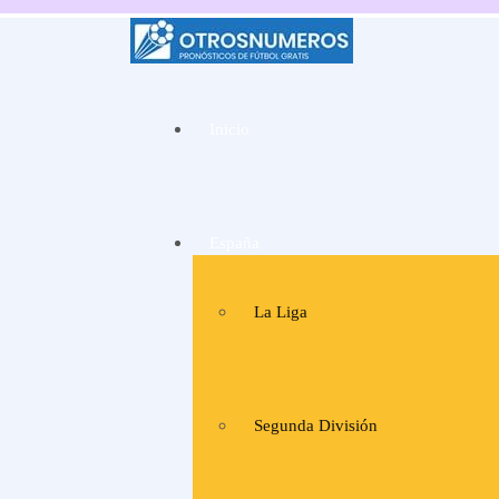
La mejor web de 
de expertos
Inicio
España
La Liga
Segunda División