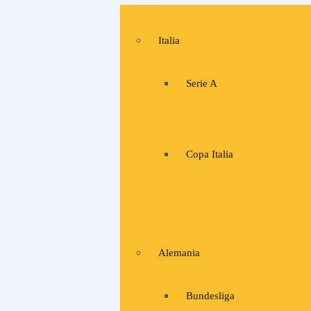
Italia
Serie A
Copa Italia
Alemania
Bundesliga