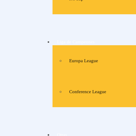
Liga de Campeones
Europa League
Conference League
Otras