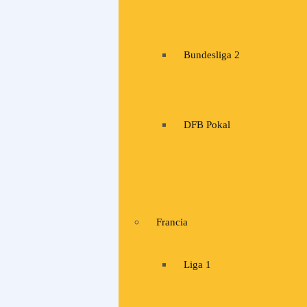
Bundesliga 2
DFB Pokal
Francia
Liga 1