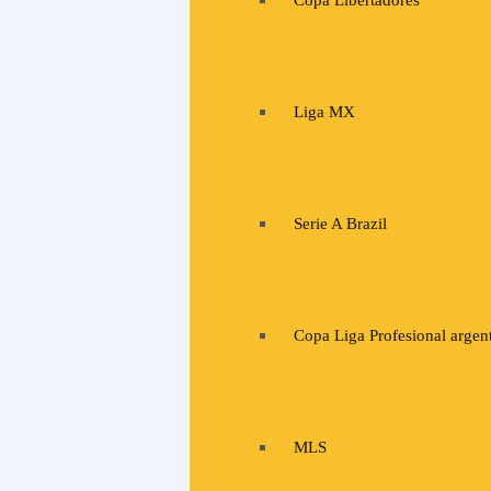
Copa Libertadores
Liga MX
Serie A Brazil
Copa Liga Profesional argen
MLS