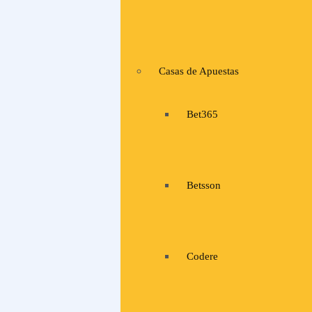
Casas de Apuestas
Bet365
Betsson
Codere