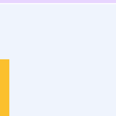
Pronósticos de fútbol y