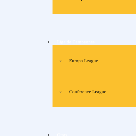
Liga de Campeones
Europa League
Conference League
Otras