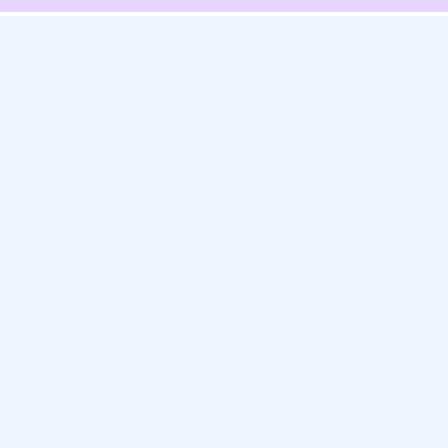
 consejos de apuestas