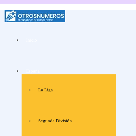
La mejor web de
Pronósticos de fútbol
Inicio
y consejos de apuestas
de expertos
España
La Liga
Segunda División