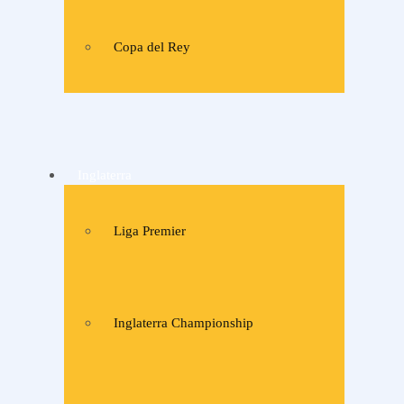
Copa del Rey
Inglaterra
Liga Premier
Inglaterra Championship