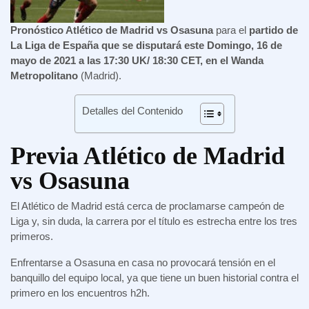
Pronóstico Atlético de Madrid vs Osasuna
para el
partido de
La Liga de España que se disputará este Domingo, 16 de
mayo de 2021 a las 17:30 UK/ 18:30 CET, en el Wanda
Metropolitano
(Madrid).
Detalles del Contenido
Previa Atlético de Madrid
vs Osasuna
El Atlético de Madrid está cerca de proclamarse campeón de
Liga y, sin duda, la carrera por el título es estrecha entre los tres
primeros.
Enfrentarse a Osasuna en casa no provocará tensión en el
banquillo del equipo local, ya que tiene un buen historial contra el
primero en los encuentros h2h.