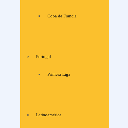
Copa de Francia
Portugal
Primera Liga
Latinoamérica