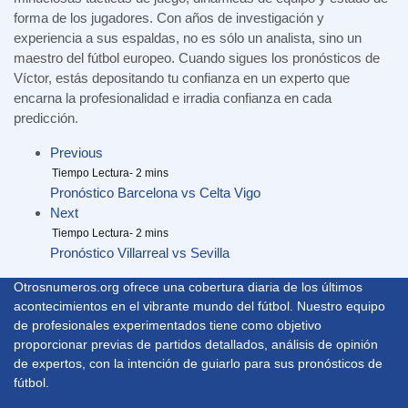
forma de los jugadores. Con años de investigación y
experiencia a sus espaldas, no es sólo un analista, sino un
maestro del fútbol europeo. Cuando sigues los pronósticos de
Víctor, estás depositando tu confianza en un experto que
encarna la profesionalidad e irradia confianza en cada
predicción.
Previous
Pronóstico Barcelona vs Celta Vigo
Next
Pronóstico Villarreal vs Sevilla
Otrosnumeros.org ofrece una cobertura diaria de los últimos
acontecimientos en el vibrante mundo del fútbol. Nuestro equipo
de profesionales experimentados tiene como objetivo
proporcionar previas de partidos detallados, análisis de opinión
de expertos, con la intención de guiarlo para sus pronósticos de
fútbol.