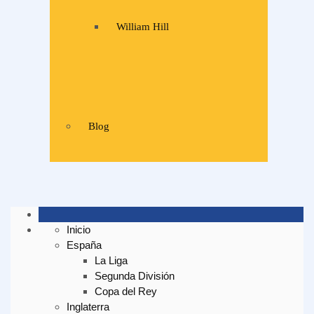
William Hill
Blog
Inicio
España
La Liga
Segunda División
Copa del Rey
Inglaterra