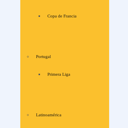
Copa de Francia
Portugal
Primera Liga
Latinoamérica