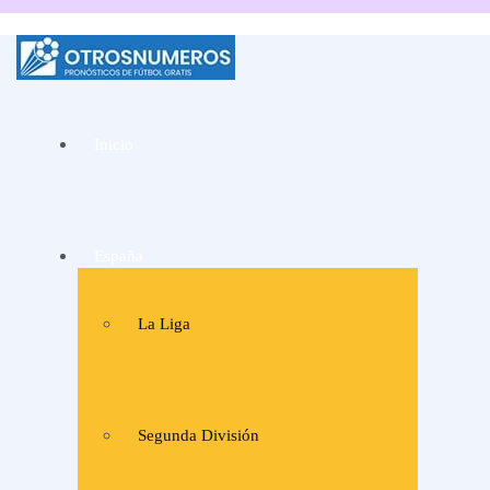
La mejor web de
Pronósticos de fútbol
Inicio
y consejos de apuestas
de expertos
España
La Liga
Segunda División