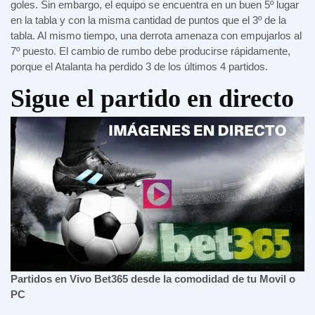
goles. Sin embargo, el equipo se encuentra en un buen 5º lugar
en la tabla y con la misma cantidad de puntos que el 3º de la
tabla. Al mismo tiempo, una derrota amenaza con empujarlos al
7º puesto. El cambio de rumbo debe producirse rápidamente,
porque el Atalanta ha perdido 3 de los últimos 4 partidos.
Sigue el partido en directo
Partidos en Vivo Bet365 desde la comodidad de tu Movil o
PC