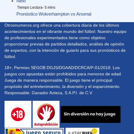
Next
Pronóstico Wolverhampton vs Arsenal
Otrosnumeros.org ofrece una cobertura diaria de los últimos
acontecimientos en el vibrante mundo del fútbol. Nuestro equipo
de profesionales experimentados tiene como objetivo
proporcionar previas de partidos detallados, análisis de opinión
de expertos, con la intención de guiarlo para sus pronósticos de
fútbol.
18+, Permiso SEGOB DGJS/DGAAD/DCRCA/P-01/2018. Los
juegos con apuestas están prohibidos para menores de edad.
Juega de manera responsable. El juego tiene el principal
propósito del entretenimiento, la diversión y el esparcimiento.
Responsable: Ganador Azteca, S.A.P.I. de C.V.