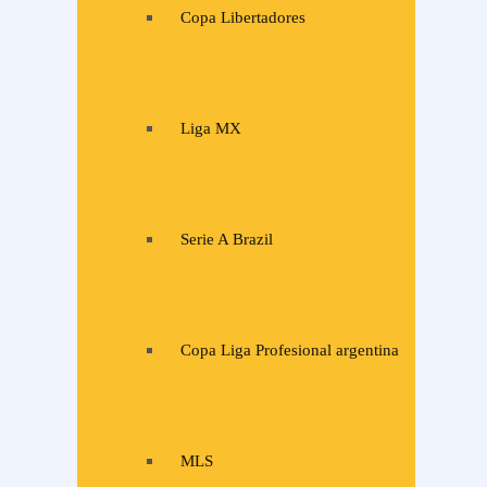
Copa Libertadores
Liga MX
Serie A Brazil
Copa Liga Profesional argentina
MLS