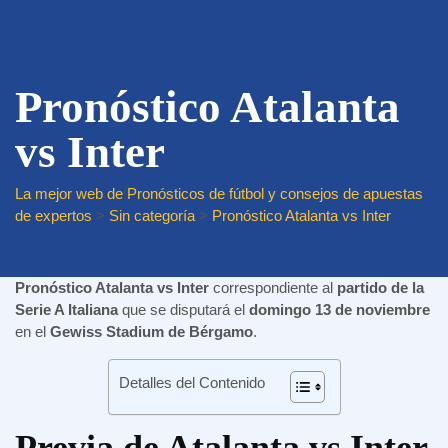
Pronóstico Atalanta
vs Inter
La mejor web de Pronósticos de fútbol y consejos de apuestas
de expertos
>
Sin categoría
>
Pronóstico Atalanta vs Inter
Pronóstico Atalanta vs Inter
correspondiente al
partido de la
Serie A Italiana
que se disputará el
domingo 13 de noviembre
en el
Gewiss Stadium de Bérgamo
.
Detalles del Contenido