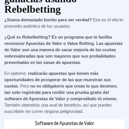
Rebelbetting
¿Suena demasiado bonito para ser verdad?
Ese es el efecto
promedio auténtico de los usuarios.
¿Qué es Rebelbetting?
Es un programa que te facilita
reconocer Apuestas de Valor o Value Betting
.
Las apuestas
de Valor son una manera de sacar mejoría de las cuotas
sobrevaloradas que son mayores que sus probalidades
presentadas en las casas de apuestas
.
En epitome,
realizarás apuestas que tienen más
oportunidades de prosperar de las que muestran sus
cuotas
. Pero
no es obligatorio que creas lo que decimos
,
tan solo regístrate para recibir una prueba gratis del
software de Apuestas de Valor y compruébalo tú mismo
.
También obtendrás una aval de beneficio, así que puedes
suscribirte sin correr ningúna peligrosidad.