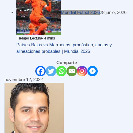
Mundial Futbol 2026
28 junio, 2026
Países Bajos vs Marruecos: pronóstico, cuotas y
alineaciones probables | Mundial 2026
Comparte
noviembre 12, 2022