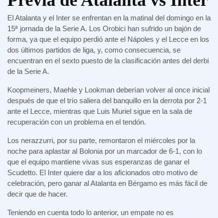
Previa de Atalanta vs Inter
El Atalanta y el Inter se enfrentan en la matinal del domingo en la
15ª jornada de la Serie A. Los Orobici han sufrido un bajón de
forma, ya que el equipo perdió ante el Nápoles y el Lecce en los
dos últimos partidos de liga, y, como consecuencia, se
encuentran en el sexto puesto de la clasificación antes del derbi
de la Serie A.
Koopmeiners, Maehle y Lookman deberían volver al once inicial
después de que el trío saliera del banquillo en la derrota por 2-1
ante el Lecce, mientras que Luis Muriel sigue en la sala de
recuperación con un problema en el tendón.
Los nerazzurri, por su parte, remontaron el miércoles por la
noche para aplastar al Bolonia por un marcador de 6-1, con lo
que el equipo mantiene vivas sus esperanzas de ganar el
Scudetto. El Inter quiere dar a los aficionados otro motivo de
celebración, pero ganar al Atalanta en Bérgamo es más fácil de
decir que de hacer.
Teniendo en cuenta todo lo anterior, un empate no es