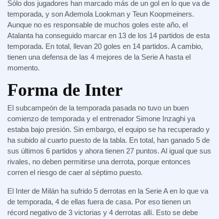
Sólo dos jugadores han marcado más de un gol en lo que va de
temporada, y son Ademola Lookman y Teun Koopmeiners.
Aunque no es responsable de muchos goles este año, el
Atalanta ha conseguido marcar en 13 de los 14 partidos de esta
temporada. En total, llevan 20 goles en 14 partidos. A cambio,
tienen una defensa de las 4 mejores de la Serie A hasta el
momento.
Forma de Inter
El subcampeón de la temporada pasada no tuvo un buen
comienzo de temporada y el entrenador Simone Inzaghi ya
estaba bajo presión. Sin embargo, el equipo se ha recuperado y
ha subido al cuarto puesto de la tabla. En total, han ganado 5 de
sus últimos 6 partidos y ahora tienen 27 puntos. Al igual que sus
rivales, no deben permitirse una derrota, porque entonces
corren el riesgo de caer al séptimo puesto.
El Inter de Milán ha sufrido 5 derrotas en la Serie A en lo que va
de temporada, 4 de ellas fuera de casa. Por eso tienen un
récord negativo de 3 victorias y 4 derrotas allí. Esto se debe