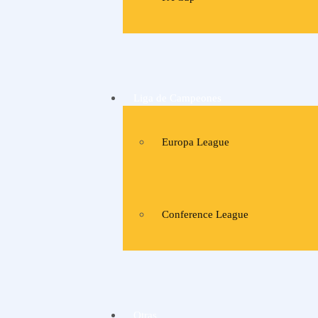
Liga de Campeones
Europa League
Conference League
Otras