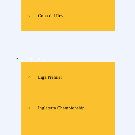
Copa del Rey
Inglaterra
Liga Premier
Inglaterra Championship