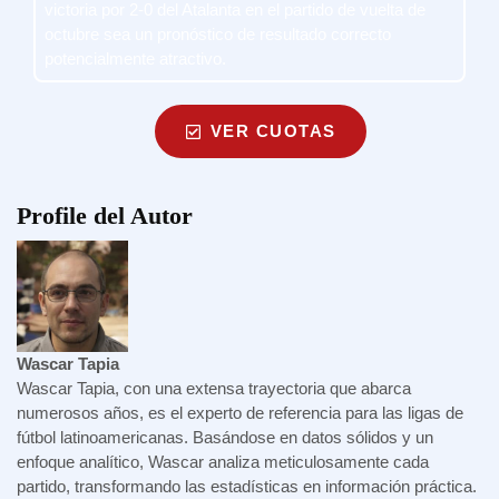
victoria por 2-0 del Atalanta en el partido de vuelta de
octubre sea un pronóstico de resultado correcto
potencialmente atractivo.
VER CUOTAS
Profile del Autor
Wascar Tapia
Wascar Tapia, con una extensa trayectoria que abarca
numerosos años, es el experto de referencia para las ligas de
fútbol latinoamericanas. Basándose en datos sólidos y un
enfoque analítico, Wascar analiza meticulosamente cada
partido, transformando las estadísticas en información práctica.