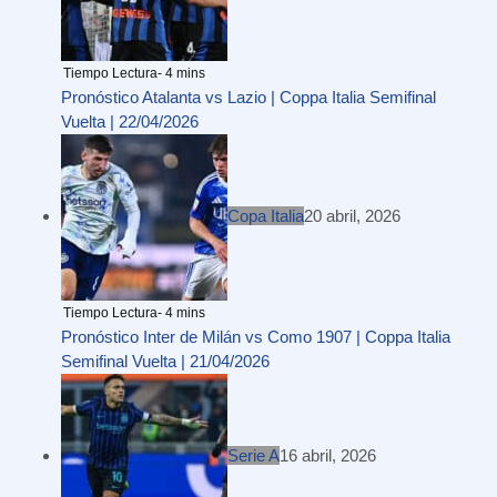
Pronóstico Atalanta vs Lazio | Coppa Italia Semifinal
Vuelta | 22/04/2026
Copa Italia
20 abril, 2026
Pronóstico Inter de Milán vs Como 1907 | Coppa Italia
Semifinal Vuelta | 21/04/2026
Serie A
16 abril, 2026