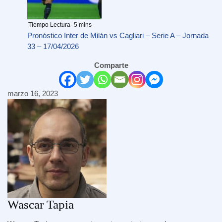
Pronóstico Inter de Milán vs Cagliari – Serie A – Jornada
33 – 17/04/2026
Comparte
marzo 16, 2023
Wascar Tapia