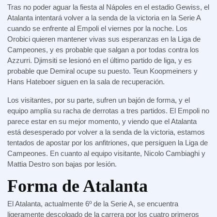
Tras no poder aguar la fiesta al Nápoles en el estadio Gewiss, el
Atalanta intentará volver a la senda de la victoria en la Serie A
cuando se enfrente al Empoli el viernes por la noche. Los
Orobici quieren mantener vivas sus esperanzas en la Liga de
Campeones, y es probable que salgan a por todas contra los
Azzurri. Djimsiti se lesionó en el último partido de liga, y es
probable que Demiral ocupe su puesto. Teun Koopmeiners y
Hans Hateboer siguen en la sala de recuperación.
Los visitantes, por su parte, sufren un bajón de forma, y el
equipo amplía su racha de derrotas a tres partidos. El Empoli no
parece estar en su mejor momento, y viendo que el Atalanta
está desesperado por volver a la senda de la victoria, estamos
tentados de apostar por los anfitriones, que persiguen la Liga de
Campeones. En cuanto al equipo visitante, Nicolo Cambiaghi y
Mattia Destro son bajas por lesión.
Forma de Atalanta
El Atalanta, actualmente 6º de la Serie A, se encuentra
ligeramente descolgado de la carrera por los cuatro primeros