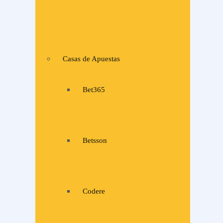
Casas de Apuestas
Bet365
Betsson
Codere