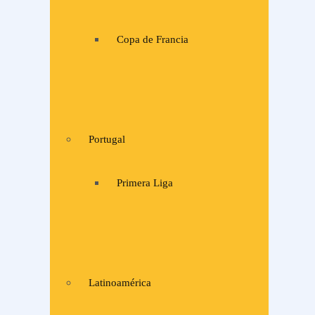
Copa de Francia
Portugal
Primera Liga
Latinoamérica