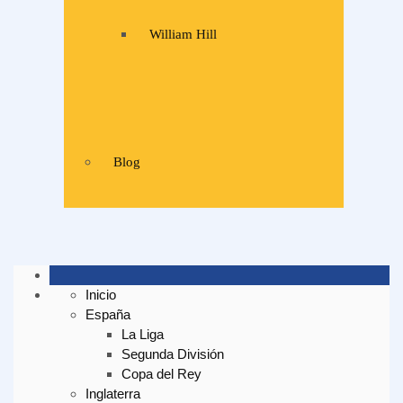
William Hill
Blog
Inicio
España
La Liga
Segunda División
Copa del Rey
Inglaterra