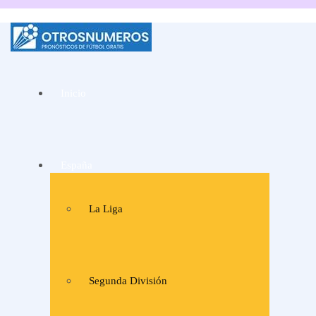
La mejor web de
Pronósticos de fútbol
Inicio
y consejos de apuestas
de expertos
España
La Liga
Segunda División