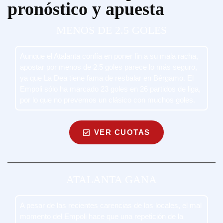
pronóstico y apuesta
MENOS DE 2.5 GOLES
Aunque el Atalanta confía en poner fin a su mala racha,
apostar por menos de 2.5 goles parece lo más seguro,
ya que La Dea tiene fama de resbalar en Bérgamo. El
Empoli sólo ha marcado 23 goles en 26 partidos de liga,
por lo que no prevemos un clásico con muchos goles.
VER CUOTAS
ATALANTA GANA
A pesar de las recientes carencias de los locales, el mal
momento del Empoli hace que una repetición de la