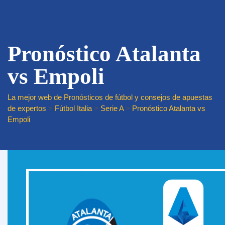
Pronóstico Atalanta
vs Empoli
La mejor web de Pronósticos de fútbol y consejos de apuestas
de expertos
>
Fútbol Italia
>
Serie A
>
Pronóstico Atalanta vs
Empoli