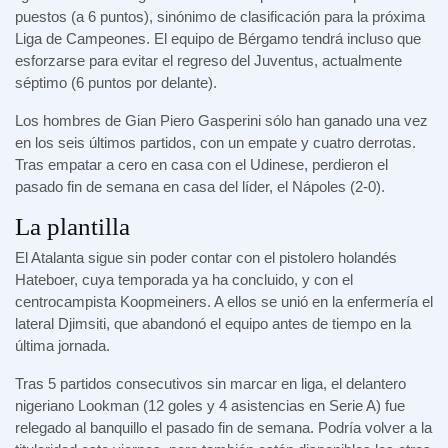
puestos (a 6 puntos), sinónimo de clasificación para la próxima
Liga de Campeones. El equipo de Bérgamo tendrá incluso que
esforzarse para evitar el regreso del Juventus, actualmente
séptimo (6 puntos por delante).
Los hombres de Gian Piero Gasperini sólo han ganado una vez
en los seis últimos partidos, con un empate y cuatro derrotas.
Tras empatar a cero en casa con el Udinese, perdieron el
pasado fin de semana en casa del líder, el Nápoles (2-0).
La plantilla
El Atalanta sigue sin poder contar con el pistolero holandés
Hateboer, cuya temporada ya ha concluido, y con el
centrocampista Koopmeiners. A ellos se unió en la enfermería el
lateral Djimsiti, que abandonó el equipo antes de tiempo en la
última jornada.
Tras 5 partidos consecutivos sin marcar en liga, el delantero
nigeriano Lookman (12 goles y 4 asistencias en Serie A) fue
relegado al banquillo el pasado fin de semana. Podría volver a la