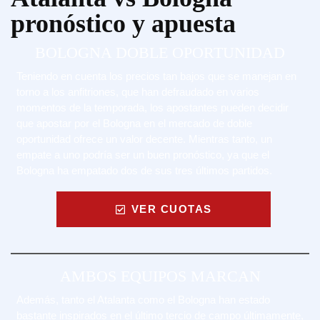
pronóstico y apuesta
BOLOGNA DOBLE OPORTUNIDAD
Teniendo en cuenta los precios tan bajos que se manejan en
torno a los anfitriones, que han defraudado en varios
momentos de la temporada, los apostantes pueden decidir
que apostar por el Bologna en el mercado de doble
oportunidad ofrece un valor decente. Mientras tanto, un
empate a uno podría ser un buen pronóstico, ya que el
Bologna ha empatado dos de sus tres últimos partidos.
VER CUOTAS
AMBOS EQUIPOS MARCAN
Además, tanto el Atalanta como el Bologna han estado
bastante inspirados en el último tercio de campo últimamente,