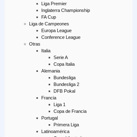
Liga Premier
Inglaterra Championship
FA Cup
Liga de Campeones
Europa League
Conference League
Otras
Italia
Serie A
Copa Italia
Alemania
Bundesliga
Bundesliga 2
DFB Pokal
Francia
Liga 1
Copa de Francia
Portugal
Primera Liga
Latinoamérica