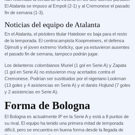
El Atalanta se impuso al Empoli (2-1) y al Cremonese el pasado
fin de semana (1-3).
Noticias del equipo de Atalanta
En el Atalanta, el pistolero titular Hateboer es baja para el resto
de la temporada. El centrocampista Koopmeiners, el defensa
Djimsiti y el joven extremo Vorlicky, que ya estuvieron ausentes
el pasado fin de semana, tampoco podrán jugar.
Los delanteros colombianos Muriel (1 gol en Serie A) y Zapata
(1 gol en Serie A) no estuvieron muy acertados contra el
Cremonese. Podrían ser sustituidos por el nigeriano Lookman
(13 goles y 4 asistencias en Serie A) y el danés Hojlund (7 goles
y 2 asistencias en Serie A).
Forma de Bologna
El Bologna es actualmente 8º en la Serie A y está a 8 puntos de
su rival. El equipo ha tenido una primera mitad de temporada
difícil, pero se encuentra en buena forma desde la llegada de