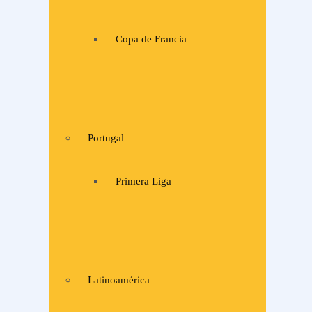
Copa de Francia
Portugal
Primera Liga
Latinoamérica