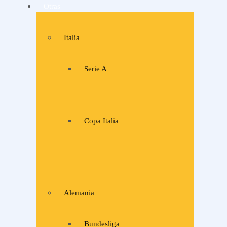
Otras
Italia
Serie A
Copa Italia
Alemania
Bundesliga