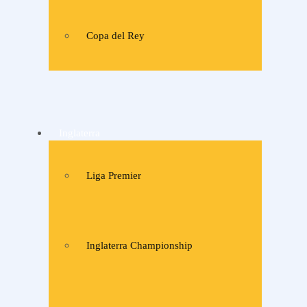
Copa del Rey
Inglaterra
Liga Premier
Inglaterra Championship