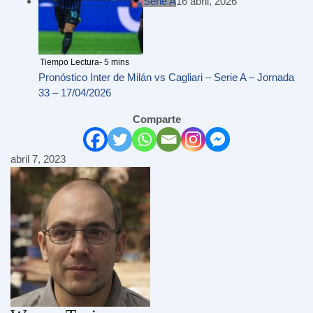
Serie A
16 abril, 2026
Pronóstico Inter de Milán vs Cagliari – Serie A – Jornada
33 – 17/04/2026
Comparte
abril 7, 2023