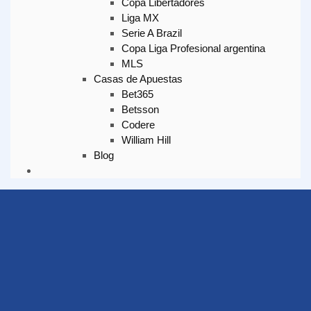
Copa Libertadores
Liga MX
Serie A Brazil
Copa Liga Profesional argentina
MLS
Casas de Apuestas
Bet365
Betsson
Codere
William Hill
Blog