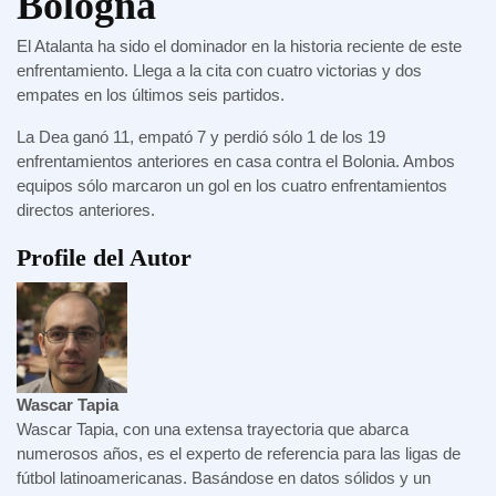
Bologna
El Atalanta ha sido el dominador en la historia reciente de este
enfrentamiento. Llega a la cita con cuatro victorias y dos
empates en los últimos seis partidos.
La Dea ganó 11, empató 7 y perdió sólo 1 de los 19
enfrentamientos anteriores en casa contra el Bolonia. Ambos
equipos sólo marcaron un gol en los cuatro enfrentamientos
directos anteriores.
Profile del Autor
Wascar Tapia
Wascar Tapia, con una extensa trayectoria que abarca
numerosos años, es el experto de referencia para las ligas de
fútbol latinoamericanas. Basándose en datos sólidos y un