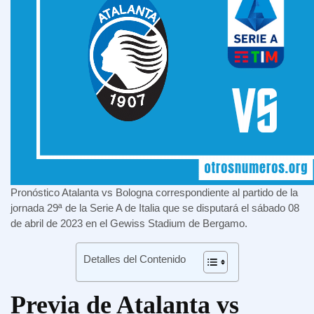
Pronóstico Atalanta vs Bologna correspondiente al partido de la
jornada 29ª de la Serie A de Italia que se disputará el sábado 08
de abril de 2023 en el Gewiss Stadium de Bergamo.
Detalles del Contenido
Previa de Atalanta vs