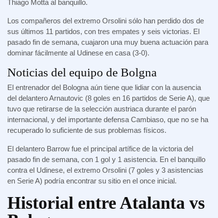
Thiago Motta al banquillo.
Los compañeros del extremo Orsolini sólo han perdido dos de
sus últimos 11 partidos, con tres empates y seis victorias. El
pasado fin de semana, cuajaron una muy buena actuación para
dominar fácilmente al Udinese en casa (3-0).
Noticias del equipo de Bolgna
El entrenador del Bologna aún tiene que lidiar con la ausencia
del delantero Arnautovic (8 goles en 16 partidos de Serie A), que
tuvo que retirarse de la selección austriaca durante el parón
internacional, y del importante defensa Cambiaso, que no se ha
recuperado lo suficiente de sus problemas físicos.
El delantero Barrow fue el principal artífice de la victoria del
pasado fin de semana, con 1 gol y 1 asistencia. En el banquillo
contra el Udinese, el extremo Orsolini (7 goles y 3 asistencias
en Serie A) podría encontrar su sitio en el once inicial.
Historial entre Atalanta vs