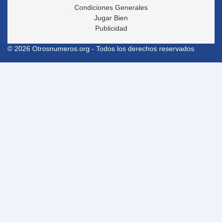
Condiciones Generales
Jugar Bien
Publicidad
© 2026 Otrosnumeros.org - Todos los derechos reservados