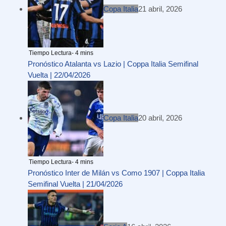
Copa Italia
21 abril, 2026
Pronóstico Atalanta vs Lazio | Coppa Italia Semifinal
Vuelta | 22/04/2026
Copa Italia
20 abril, 2026
Pronóstico Inter de Milán vs Como 1907 | Coppa Italia
Semifinal Vuelta | 21/04/2026