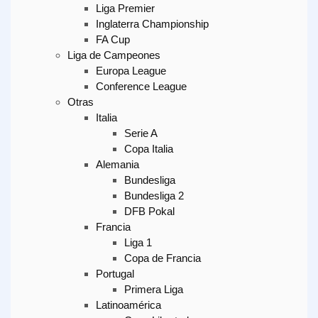
Liga Premier
Inglaterra Championship
FA Cup
Liga de Campeones
Europa League
Conference League
Otras
Italia
Serie A
Copa Italia
Alemania
Bundesliga
Bundesliga 2
DFB Pokal
Francia
Liga 1
Copa de Francia
Portugal
Primera Liga
Latinoamérica