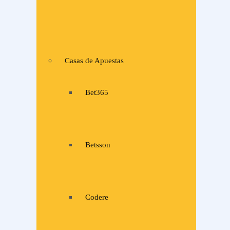
Casas de Apuestas
Bet365
Betsson
Codere