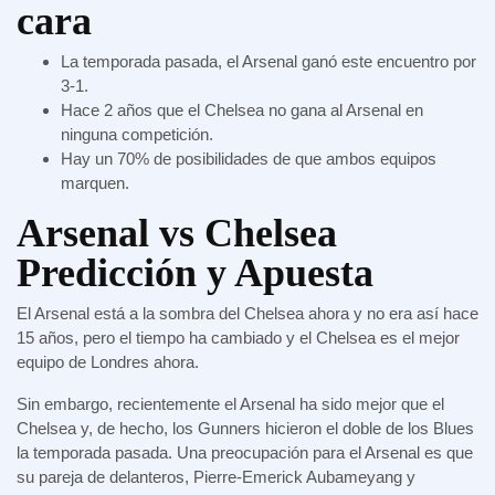
cara
La temporada pasada, el Arsenal ganó este encuentro por
3-1.
Hace 2 años que el Chelsea no gana al Arsenal en
ninguna competición.
Hay un 70% de posibilidades de que ambos equipos
marquen.
Arsenal vs Chelsea
Predicción y Apuesta
El Arsenal está a la sombra del Chelsea ahora y no era así hace
15 años, pero el tiempo ha cambiado y el Chelsea es el mejor
equipo de Londres ahora.
Sin embargo, recientemente el Arsenal ha sido mejor que el
Chelsea y, de hecho, los Gunners hicieron el doble de los Blues
la temporada pasada. Una preocupación para el Arsenal es que
su pareja de delanteros, Pierre-Emerick Aubameyang y