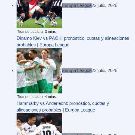
Europa League
22 julio, 2026
Dinamo Kiev vs PAOK: pronóstico, cuotas y alineaciones
probables | Europa League
Europa League
22 julio, 2026
Hammarby vs Anderlecht: pronóstico, cuotas y
alineaciones probables | Europa League