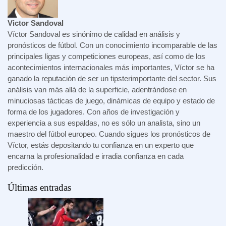
Victor Sandoval
Víctor Sandoval es sinónimo de calidad en análisis y
pronósticos de fútbol. Con un conocimiento incomparable de las
principales ligas y competiciones europeas, así como de los
acontecimientos internacionales más importantes, Víctor se ha
ganado la reputación de ser un tipsterimportante del sector. Sus
análisis van más allá de la superficie, adentrándose en
minuciosas tácticas de juego, dinámicas de equipo y estado de
forma de los jugadores. Con años de investigación y
experiencia a sus espaldas, no es sólo un analista, sino un
maestro del fútbol europeo. Cuando sigues los pronósticos de
Víctor, estás depositando tu confianza en un experto que
encarna la profesionalidad e irradia confianza en cada
predicción.
Últimas entradas