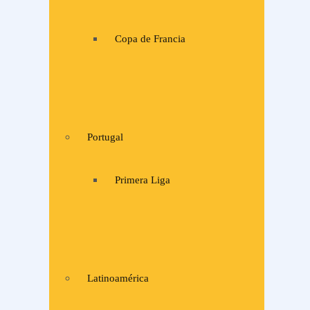
Copa de Francia
Portugal
Primera Liga
Latinoamérica