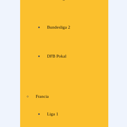
Bundesliga 2
DFB Pokal
Francia
Liga 1