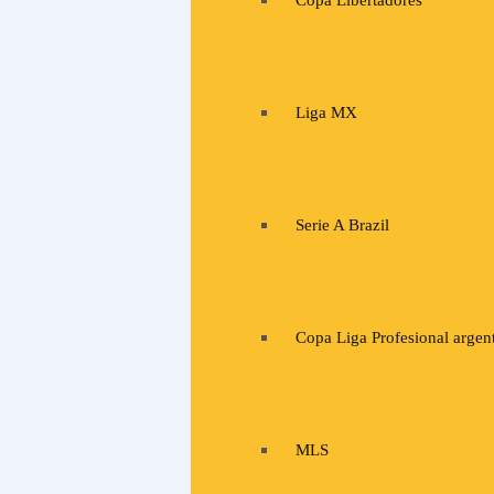
Copa Libertadores
Liga MX
Serie A Brazil
Copa Liga Profesional argen
MLS