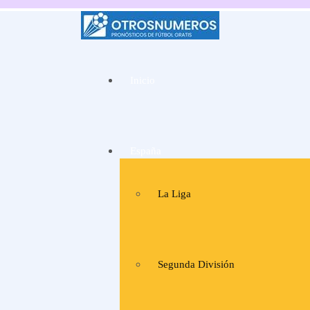
La mejor web de 
de expertos
Inicio
España
La Liga
Segunda División