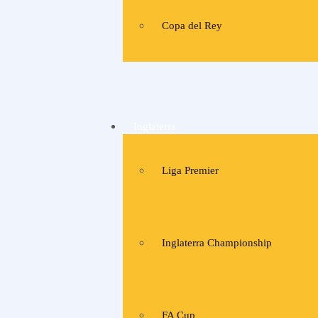
Copa del Rey
Inglaterra
Liga Premier
Inglaterra Championship
FA Cup