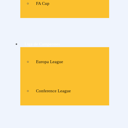
FA Cup
Liga de Campeones
Europa League
Conference League