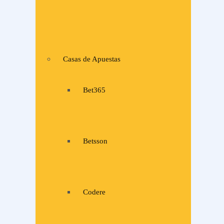
Casas de Apuestas
Bet365
Betsson
Codere