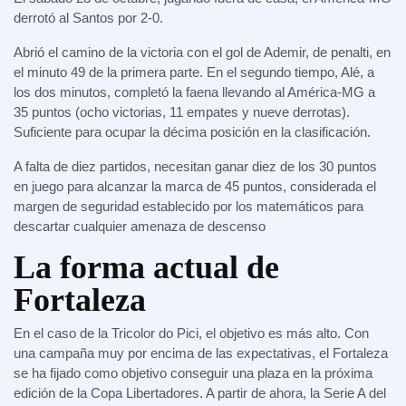
derrotó al Santos por 2-0.
Abrió el camino de la victoria con el gol de Ademir, de penalti, en
el minuto 49 de la primera parte. En el segundo tiempo, Alé, a
los dos minutos, completó la faena llevando al América-MG a
35 puntos (ocho victorias, 11 empates y nueve derrotas).
Suficiente para ocupar la décima posición en la clasificación.
A falta de diez partidos, necesitan ganar diez de los 30 puntos
en juego para alcanzar la marca de 45 puntos, considerada el
margen de seguridad establecido por los matemáticos para
descartar cualquier amenaza de descenso
La forma actual de
Fortaleza
En el caso de la Tricolor do Pici, el objetivo es más alto. Con
una campaña muy por encima de las expectativas, el Fortaleza
se ha fijado como objetivo conseguir una plaza en la próxima
edición de la Copa Libertadores. A partir de ahora, la Serie A del