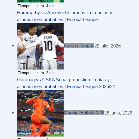
Hammarby vs Anderlecht: pronóstico, cuotas y
alineaciones probables | Europa League
Europa League
22 julio, 2026
Qarabag vs CSKA Sofía: pronóstico, cuotas y
alineaciones probables | Europa League 2026/27
Mundial Futbol 2026
28 junio, 2026