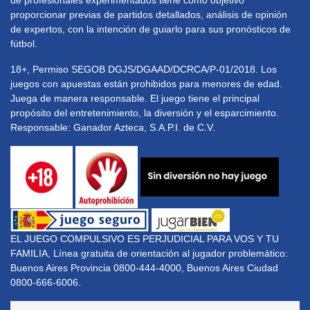
proporcionar previas de partidos detallados, análisis de opinión
de expertos, con la intención de guiarlo para sus pronósticos de
fútbol.
18+, Permiso SEGOB DGJS/DGAAD/DCRCA/P-01/2018. Los
juegos con apuestas están prohibidos para menores de edad.
Juega de manera responsable. El juego tiene el principal
propósito del entretenimiento, la diversión y el esparcimiento.
Responsable: Ganador Azteca, S.A.P.I. de C.V.
EL JUEGO COMPULSIVO ES PERJUDICIAL PARA VOS Y TU
FAMILIA, Línea gratuita de orientación al jugador problemático:
Buenos Aires Provincia 0800-444-4000, Buenos Aires Ciudad
0800-666-6006.