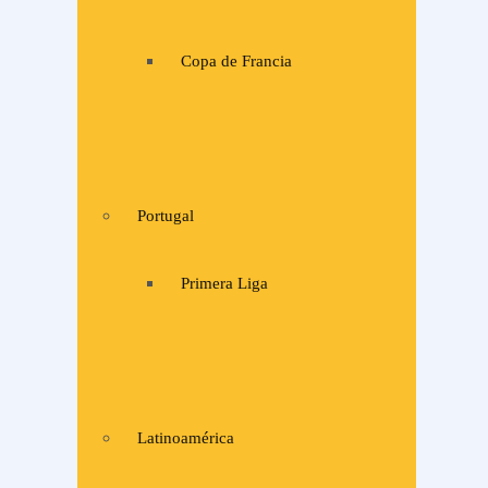
Copa de Francia
Portugal
Primera Liga
Latinoamérica