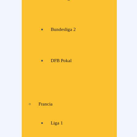
Bundesliga 2
DFB Pokal
Francia
Liga 1