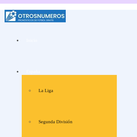
La mejor web de
Pronósticos de fútbol
Inicio
y consejos de apuestas
de expertos
España
La Liga
Segunda División