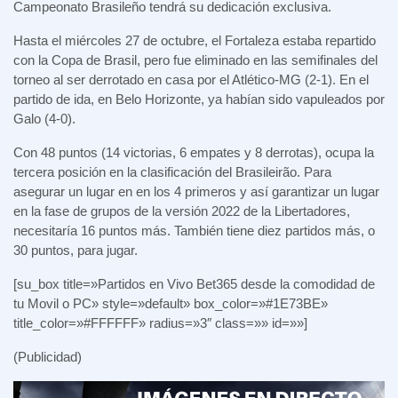
Campeonato Brasileño tendrá su dedicación exclusiva.
Hasta el miércoles 27 de octubre, el Fortaleza estaba repartido
con la Copa de Brasil, pero fue eliminado en las semifinales del
torneo al ser derrotado en casa por el Atlético-MG (2-1). En el
partido de ida, en Belo Horizonte, ya habían sido vapuleados por
Galo (4-0).
Con 48 puntos (14 victorias, 6 empates y 8 derrotas), ocupa la
tercera posición en la clasificación del Brasileirão. Para
asegurar un lugar en en los 4 primeros y así garantizar un lugar
en la fase de grupos de la versión 2022 de la Libertadores,
necesitaría 16 puntos más. También tiene diez partidos más, o
30 puntos, para jugar.
[su_box title=»Partidos en Vivo Bet365 desde la comodidad de
tu Movil o PC» style=»default» box_color=»#1E73BE»
title_color=»#FFFFFF» radius=»3″ class=»» id=»»]
(Publicidad)