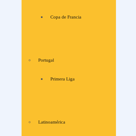
Copa de Francia
Portugal
Primera Liga
Latinoamérica