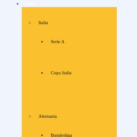
Otras
Italia
Serie A
Copa Italia
Alemania
Bundesliga