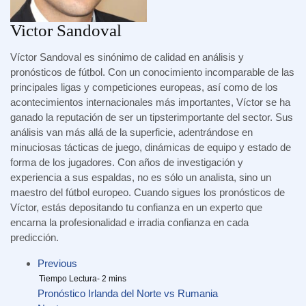
Victor Sandoval
Víctor Sandoval es sinónimo de calidad en análisis y
pronósticos de fútbol. Con un conocimiento incomparable de las
principales ligas y competiciones europeas, así como de los
acontecimientos internacionales más importantes, Víctor se ha
ganado la reputación de ser un tipsterimportante del sector. Sus
análisis van más allá de la superficie, adentrándose en
minuciosas tácticas de juego, dinámicas de equipo y estado de
forma de los jugadores. Con años de investigación y
experiencia a sus espaldas, no es sólo un analista, sino un
maestro del fútbol europeo. Cuando sigues los pronósticos de
Víctor, estás depositando tu confianza en un experto que
encarna la profesionalidad e irradia confianza en cada
predicción.
Previous
Pronóstico Irlanda del Norte vs Rumania