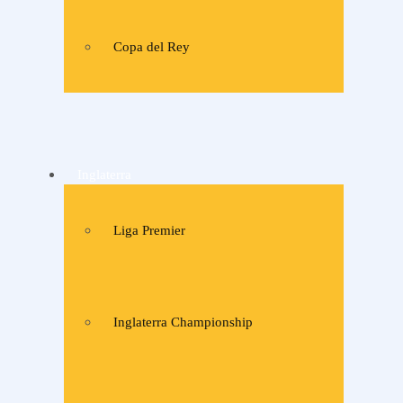
Copa del Rey
Inglaterra
Liga Premier
Inglaterra Championship