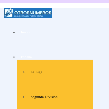
La mejor web de
Pronósticos de fútbol
Inicio
y consejos de apuestas
de expertos
España
La Liga
Segunda División