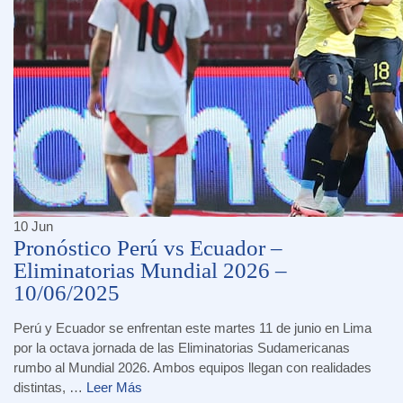
10
Jun
Pronóstico Perú vs Ecuador –
Eliminatorias Mundial 2026 –
10/06/2025
Perú y Ecuador se enfrentan este martes 11 de junio en Lima
por la octava jornada de las Eliminatorias Sudamericanas
rumbo al Mundial 2026. Ambos equipos llegan con realidades
distintas, …
Leer Más