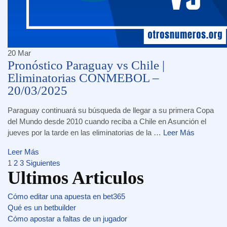
20
Mar
Pronóstico Paraguay vs Chile |
Eliminatorias CONMEBOL –
20/03/2025
Paraguay continuará su búsqueda de llegar a su primera Copa
del Mundo desde 2010 cuando reciba a Chile en Asunción el
jueves por la tarde en las eliminatorias de la …
Leer Más
Leer Más
Navegación
1
2
3
Siguientes
Ultimos Articulos
de
Cómo editar una apuesta en bet365
entradas
Qué es un betbuilder
Cómo apostar a faltas de un jugador