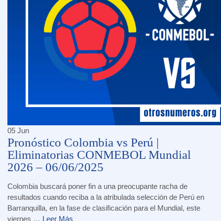
05
Jun
Pronóstico Colombia vs Perú |
Eliminatorias CONMEBOL Mundial
2026 – 06/06/2025
Colombia buscará poner fin a una preocupante racha de
resultados cuando reciba a la atribulada selección de Perú en
Barranquilla, en la fase de clasificación para el Mundial, este
viernes …
Leer Más