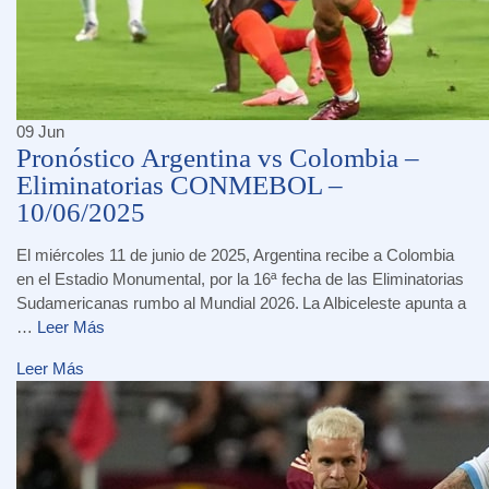
09
Jun
Pronóstico Argentina vs Colombia –
Eliminatorias CONMEBOL –
10/06/2025
El miércoles 11 de junio de 2025, Argentina recibe a Colombia
en el Estadio Monumental, por la 16ª fecha de las Eliminatorias
Sudamericanas rumbo al Mundial 2026. La Albiceleste apunta a
…
Leer Más
Leer Más