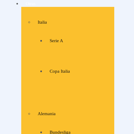
Otras
Italia
Serie A
Copa Italia
Alemania
Bundesliga