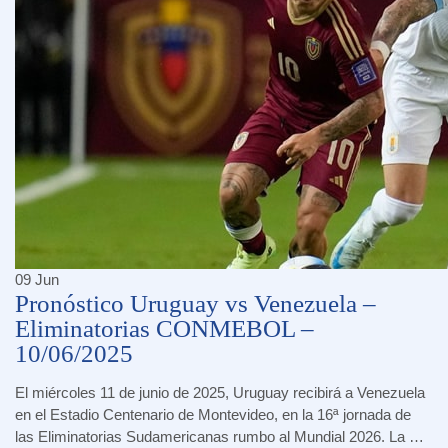
09
Jun
Pronóstico Uruguay vs Venezuela –
Eliminatorias CONMEBOL –
10/06/2025
El miércoles 11 de junio de 2025, Uruguay recibirá a Venezuela
en el Estadio Centenario de Montevideo, en la 16ª jornada de
las Eliminatorias Sudamericanas rumbo al Mundial 2026. La …