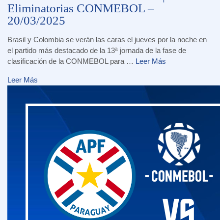
Eliminatorias CONMEBOL –
20/03/2025
Brasil y Colombia se verán las caras el jueves por la noche en
el partido más destacado de la 13ª jornada de la fase de
clasificación de la CONMEBOL para …
Leer Más
Leer Más