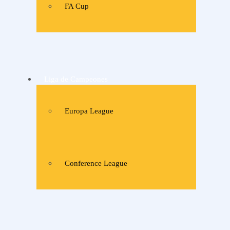
FA Cup
Liga de Campeones
Europa League
Conference League