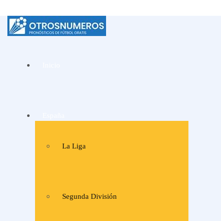
La mejor web de
Pronósticos de fútbol
Inicio
y consejos de apuestas
de expertos
España
La Liga
Segunda División