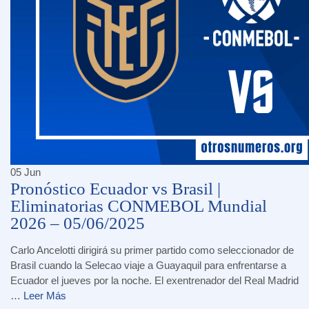
05
Jun
Pronóstico Ecuador vs Brasil |
Eliminatorias CONMEBOL Mundial
2026 – 05/06/2025
Carlo Ancelotti dirigirá su primer partido como seleccionador de
Brasil cuando la Selecao viaje a Guayaquil para enfrentarse a
Ecuador el jueves por la noche. El exentrenador del Real Madrid
…
Leer Más