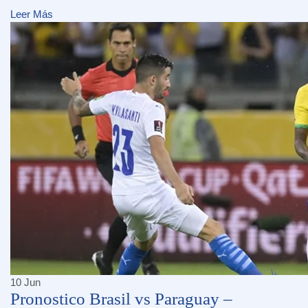
Leer Más
10
Jun
Pronostico Brasil vs Paraguay –