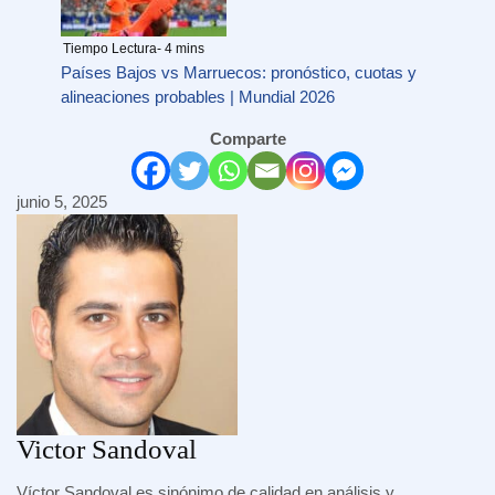
Países Bajos vs Marruecos: pronóstico, cuotas y
alineaciones probables | Mundial 2026
Comparte
junio 5, 2025
Victor Sandoval
Víctor Sandoval es sinónimo de calidad en análisis y