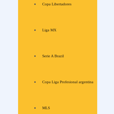
Copa Libertadores
Liga MX
Serie A Brazil
Copa Liga Profesional argentina
MLS