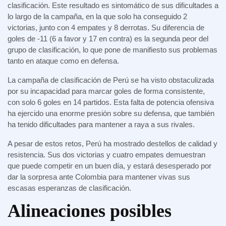
clasificación. Este resultado es sintomático de sus dificultades a
lo largo de la campaña, en la que solo ha conseguido 2
victorias, junto con 4 empates y 8 derrotas. Su diferencia de
goles de -11 (6 a favor y 17 en contra) es la segunda peor del
grupo de clasificación, lo que pone de manifiesto sus problemas
tanto en ataque como en defensa.
La campaña de clasificación de Perú se ha visto obstaculizada
por su incapacidad para marcar goles de forma consistente,
con solo 6 goles en 14 partidos. Esta falta de potencia ofensiva
ha ejercido una enorme presión sobre su defensa, que también
ha tenido dificultades para mantener a raya a sus rivales.
A pesar de estos retos, Perú ha mostrado destellos de calidad y
resistencia. Sus dos victorias y cuatro empates demuestran
que puede competir en un buen día, y estará desesperado por
dar la sorpresa ante Colombia para mantener vivas sus
escasas esperanzas de clasificación.
Alineaciones posibles