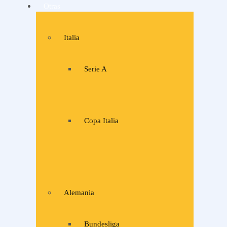
Otras
Italia
Serie A
Copa Italia
Alemania
Bundesliga