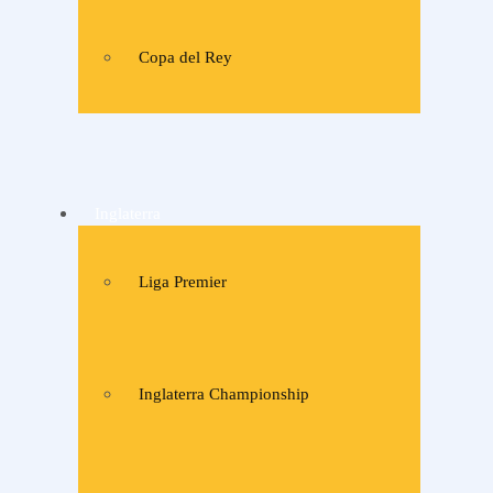
Copa del Rey
Inglaterra
Liga Premier
Inglaterra Championship