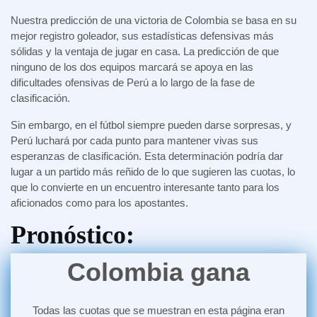
Nuestra predicción de una victoria de Colombia se basa en su
mejor registro goleador, sus estadísticas defensivas más
sólidas y la ventaja de jugar en casa. La predicción de que
ninguno de los dos equipos marcará se apoya en las
dificultades ofensivas de Perú a lo largo de la fase de
clasificación.
Sin embargo, en el fútbol siempre pueden darse sorpresas, y
Perú luchará por cada punto para mantener vivas sus
esperanzas de clasificación. Esta determinación podría dar
lugar a un partido más reñido de lo que sugieren las cuotas, lo
que lo convierte en un encuentro interesante tanto para los
aficionados como para los apostantes.
Pronóstico:
Colombia gana
Todas las cuotas que se muestran en esta página eran