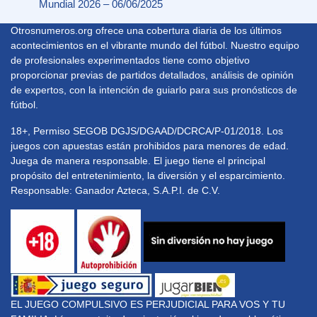
Mundial 2026 – 06/06/2025
Otrosnumeros.org ofrece una cobertura diaria de los últimos
acontecimientos en el vibrante mundo del fútbol. Nuestro equipo
de profesionales experimentados tiene como objetivo
proporcionar previas de partidos detallados, análisis de opinión
de expertos, con la intención de guiarlo para sus pronósticos de
fútbol.
18+, Permiso SEGOB DGJS/DGAAD/DCRCA/P-01/2018. Los
juegos con apuestas están prohibidos para menores de edad.
Juega de manera responsable. El juego tiene el principal
propósito del entretenimiento, la diversión y el esparcimiento.
Responsable: Ganador Azteca, S.A.P.I. de C.V.
EL JUEGO COMPULSIVO ES PERJUDICIAL PARA VOS Y TU