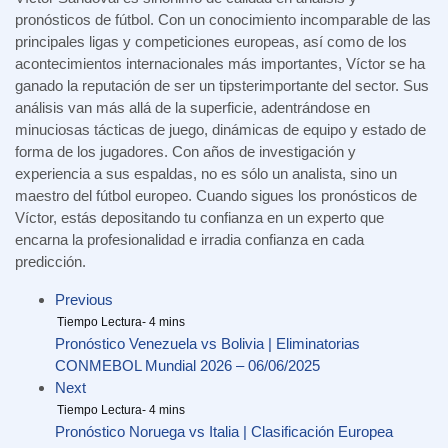
pronósticos de fútbol. Con un conocimiento incomparable de las
principales ligas y competiciones europeas, así como de los
acontecimientos internacionales más importantes, Víctor se ha
ganado la reputación de ser un tipsterimportante del sector. Sus
análisis van más allá de la superficie, adentrándose en
minuciosas tácticas de juego, dinámicas de equipo y estado de
forma de los jugadores. Con años de investigación y
experiencia a sus espaldas, no es sólo un analista, sino un
maestro del fútbol europeo. Cuando sigues los pronósticos de
Víctor, estás depositando tu confianza en un experto que
encarna la profesionalidad e irradia confianza en cada
predicción.
Previous
Pronóstico Venezuela vs Bolivia | Eliminatorias
CONMEBOL Mundial 2026 – 06/06/2025
Next
Pronóstico Noruega vs Italia | Clasificación Europea