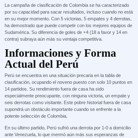
La campaña de clasificación de Colombia se ha caracterizado
por su capacidad para sacar resultados, incluso cuando no está
en su mejor momento. Con 5 victorias, 5 empates y 4 derrotas,
ha demostrado que puede competir con los mejores equipos de
Sudamérica. Su diferencia de goles de +4 (18 a favor y 14 en
contra) subraya aún más su ventaja competitiva.
Informaciones y Forma
Actual del Perú
Perú se encuentra en una situación precaria en la tabla de
clasificación, ocupando el noveno puesto con solo 10 puntos en
14 partidos. Su rendimiento fuera de casa ha sido
especialmente preocupante, con ninguna victoria, un empate y
seis derrotas como visitante. Este pobre historial fuera de casa
supondrá un obstáculo importante cuando se enfrente a la
potente selección de Colombia.
En su último partido, Perú sufrió una derrota por 1-0 a domicilio
ante Venezuela, lo que mermó aún más sus esperanzas de