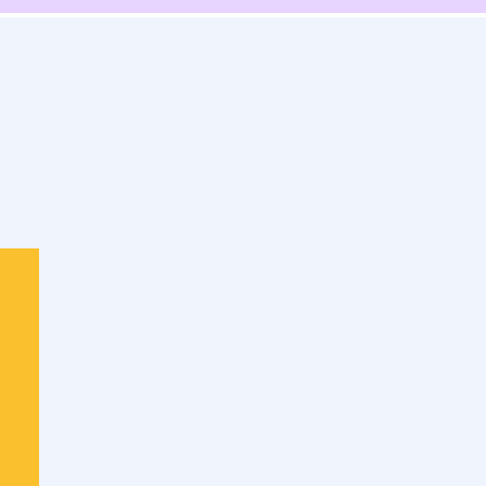
Pronósticos de fútbol y