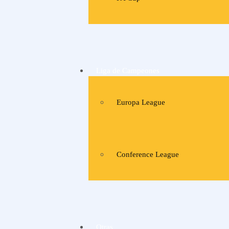
Liga de Campeones
Europa League
Conference League
Otras