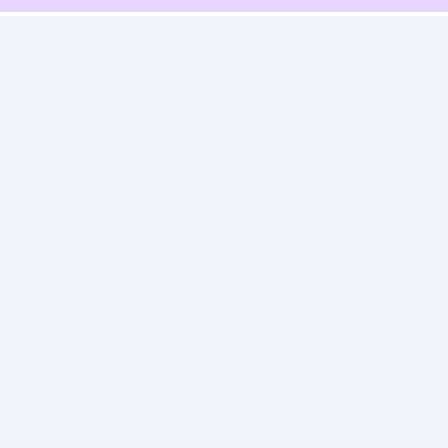
 consejos de apuestas