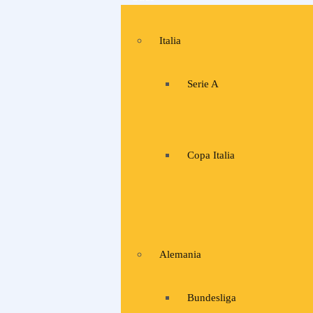
Italia
Serie A
Copa Italia
Alemania
Bundesliga