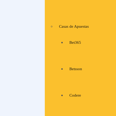
Casas de Apuestas
Bet365
Betsson
Codere