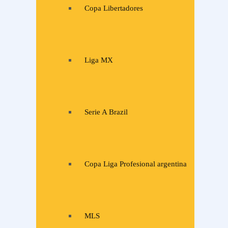
Copa Libertadores
Liga MX
Serie A Brazil
Copa Liga Profesional argentina
MLS