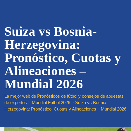
Suiza vs Bosnia-
Herzegovina:
Pronóstico, Cuotas y
Alineaciones –
Mundial 2026
La mejor web de Pronósticos de fútbol y consejos de apuestas
de expertos
>
Mundial Futbol 2026
>
Suiza vs Bosnia-
Herzegovina: Pronóstico, Cuotas y Alineaciones – Mundial 2026