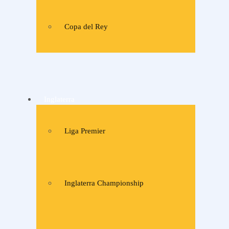
Copa del Rey
Inglaterra
Liga Premier
Inglaterra Championship