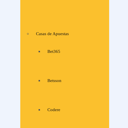
Casas de Apuestas
Bet365
Betsson
Codere