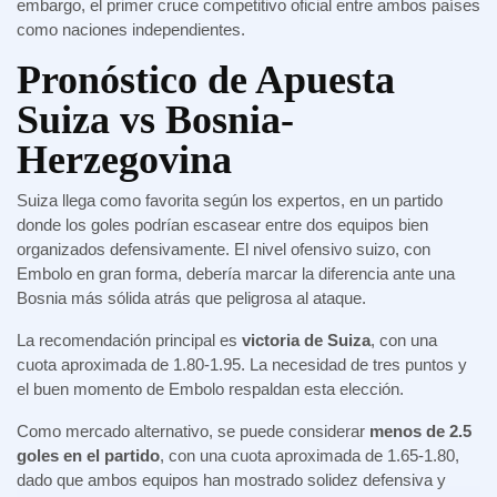
embargo, el primer cruce competitivo oficial entre ambos países
como naciones independientes.
Pronóstico de Apuesta
Suiza vs Bosnia-
Herzegovina
Suiza llega como favorita según los expertos, en un partido
donde los goles podrían escasear entre dos equipos bien
organizados defensivamente. El nivel ofensivo suizo, con
Embolo en gran forma, debería marcar la diferencia ante una
Bosnia más sólida atrás que peligrosa al ataque.
La recomendación principal es
victoria de Suiza
, con una
cuota aproximada de 1.80-1.95. La necesidad de tres puntos y
el buen momento de Embolo respaldan esta elección.
Como mercado alternativo, se puede considerar
menos de 2.5
goles en el partido
, con una cuota aproximada de 1.65-1.80,
dado que ambos equipos han mostrado solidez defensiva y