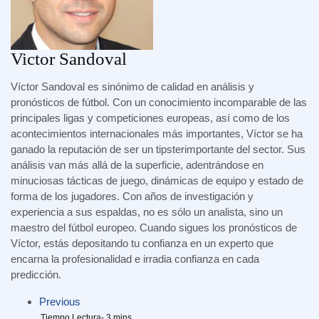
Victor Sandoval
Víctor Sandoval es sinónimo de calidad en análisis y
pronósticos de fútbol. Con un conocimiento incomparable de las
principales ligas y competiciones europeas, así como de los
acontecimientos internacionales más importantes, Víctor se ha
ganado la reputación de ser un tipsterimportante del sector. Sus
análisis van más allá de la superficie, adentrándose en
minuciosas tácticas de juego, dinámicas de equipo y estado de
forma de los jugadores. Con años de investigación y
experiencia a sus espaldas, no es sólo un analista, sino un
maestro del fútbol europeo. Cuando sigues los pronósticos de
Víctor, estás depositando tu confianza en un experto que
encarna la profesionalidad e irradia confianza en cada
predicción.
Previous