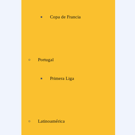
Copa de Francia
Portugal
Primera Liga
Latinoamérica