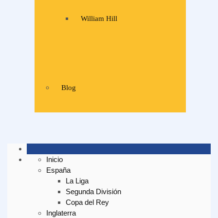
William Hill
Blog
Inicio
España
La Liga
Segunda División
Copa del Rey
Inglaterra