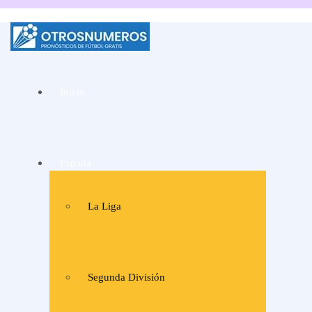
La mejor web de
Pronósticos de fútbol
Inicio
y consejos de apuestas
de expertos
España
La Liga
Segunda División