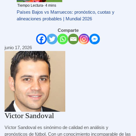
Países Bajos vs Marruecos: pronóstico, cuotas y
alineaciones probables | Mundial 2026
Comparte
junio 17, 2026
Victor Sandoval
Víctor Sandoval es sinónimo de calidad en análisis y
pronósticos de fútbol. Con un conocimiento incomparable de las