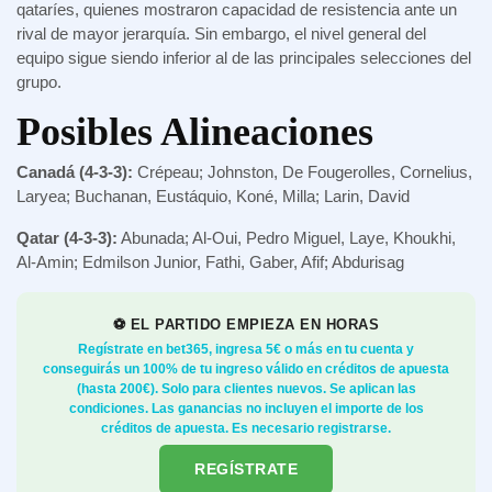
qataríes, quienes mostraron capacidad de resistencia ante un
rival de mayor jerarquía. Sin embargo, el nivel general del
equipo sigue siendo inferior al de las principales selecciones del
grupo.
Posibles Alineaciones
Canadá (4-3-3):
Crépeau; Johnston, De Fougerolles, Cornelius,
Laryea; Buchanan, Eustáquio, Koné, Milla; Larin, David
Qatar (4-3-3):
Abunada; Al-Oui, Pedro Miguel, Laye, Khoukhi,
Al-Amin; Edmilson Junior, Fathi, Gaber, Afif; Abdurisag
⚽ EL PARTIDO EMPIEZA EN HORAS
Regístrate en bet365, ingresa 5€ o más en tu cuenta y
conseguirás un 100% de tu ingreso válido en créditos de apuesta
(hasta 200€). Solo para clientes nuevos. Se aplican las
condiciones. Las ganancias no incluyen el importe de los
créditos de apuesta. Es necesario registrarse.
REGÍSTRATE