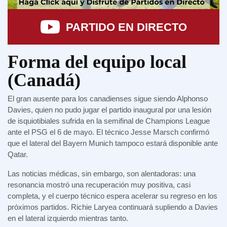
PARTIDO EN DIRECTO
Forma del equipo local
(Canadá)
El gran ausente para los canadienses sigue siendo Alphonso
Davies, quien no pudo jugar el partido inaugural por una lesión
de isquiotibiales sufrida en la semifinal de Champions League
ante el PSG el 6 de mayo. El técnico Jesse Marsch confirmó
que el lateral del Bayern Munich tampoco estará disponible ante
Qatar.
Las noticias médicas, sin embargo, son alentadoras: una
resonancia mostró una recuperación muy positiva, casi
completa, y el cuerpo técnico espera acelerar su regreso en los
próximos partidos. Richie Laryea continuará supliendo a Davies
en el lateral izquierdo mientras tanto.