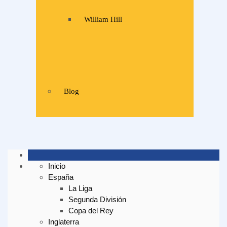
William Hill
Blog
Inicio
España
La Liga
Segunda División
Copa del Rey
Inglaterra