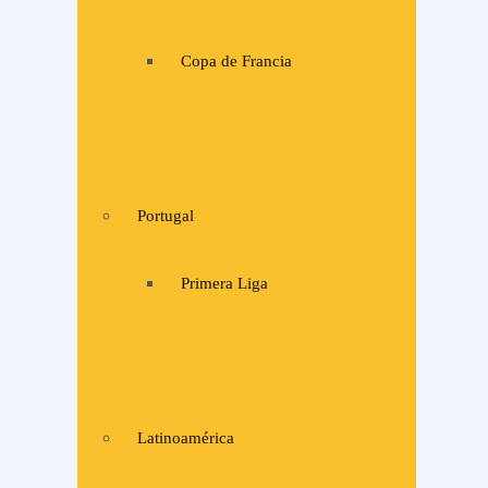
Copa de Francia
Portugal
Primera Liga
Latinoamérica