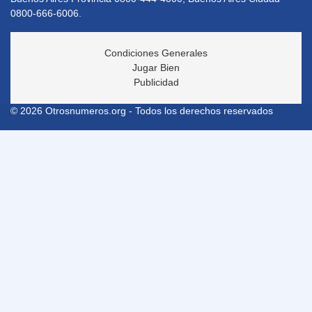
0800-666-6006.
Condiciones Generales
Jugar Bien
Publicidad
© 2026 Otrosnumeros.org - Todos los derechos reservados