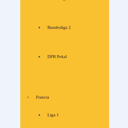
Bundesliga 2
DFB Pokal
Francia
Liga 1