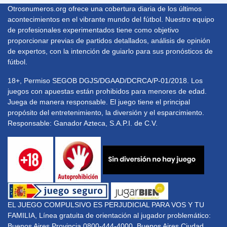
Otrosnumeros.org ofrece una cobertura diaria de los últimos
acontecimientos en el vibrante mundo del fútbol. Nuestro equipo
de profesionales experimentados tiene como objetivo
proporcionar previas de partidos detallados, análisis de opinión
de expertos, con la intención de guiarlo para sus pronósticos de
fútbol.
18+, Permiso SEGOB DGJS/DGAAD/DCRCA/P-01/2018. Los
juegos con apuestas están prohibidos para menores de edad.
Juega de manera responsable. El juego tiene el principal
propósito del entretenimiento, la diversión y el esparcimiento.
Responsable: Ganador Azteca, S.A.P.I. de C.V.
EL JUEGO COMPULSIVO ES PERJUDICIAL PARA VOS Y TU
FAMILIA, Línea gratuita de orientación al jugador problemático:
Buenos Aires Provincia 0800-444-4000, Buenos Aires Ciudad