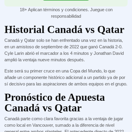
18+ Aplican términos y condiciones. Juegue con
responsabilidad
Historial
Canadá vs Qatar
Canadá y Qatar solo se han enfrentado una vez en la historia,
en un amistoso de septiembre de 2022 que ganó Canadá 2-0.
Cyle Larin abrió el marcador a los 4 minutos y Jonathan David
amplió la ventaja nueve minutos después.
Este será su primer cruce en una Copa del Mundo, lo que
añade un componente histórico adicional a un partido ya de por
sí decisivo para las aspiraciones de ambos equipos en el grupo.
Pronóstico de Apuesta
Canadá vs Qatar
Canadá parte como clara favorita gracias a la ventaja de jugar
como local en Vancouver, sumado a la diferencia de nivel
general entre ambos planteles. El antecedente directo de 2022