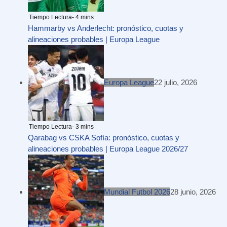
Hammarby vs Anderlecht: pronóstico, cuotas y
alineaciones probables | Europa League
Europa League
22 julio, 2026
Qarabag vs CSKA Sofía: pronóstico, cuotas y
alineaciones probables | Europa League 2026/27
Mundial Futbol 2026
28 junio, 2026