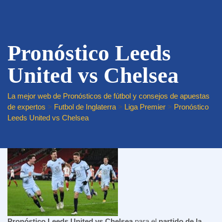
Pronóstico Leeds
United vs Chelsea
La mejor web de Pronósticos de fútbol y consejos de apuestas
de expertos
>
Futbol de Inglaterra
>
Liga Premier
>
Pronóstico
Leeds United vs Chelsea
Pronóstico Leeds United vs Chelsea
para el
partido de la