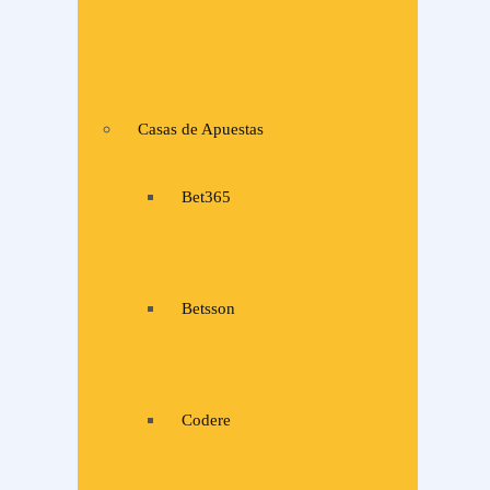
Casas de Apuestas
Bet365
Betsson
Codere