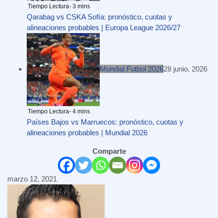
Qarabag vs CSKA Sofía: pronóstico, cuotas y
alineaciones probables | Europa League 2026/27
Mundial Futbol 2026
28 junio, 2026
Países Bajos vs Marruecos: pronóstico, cuotas y
alineaciones probables | Mundial 2026
Comparte
marzo 12, 2021