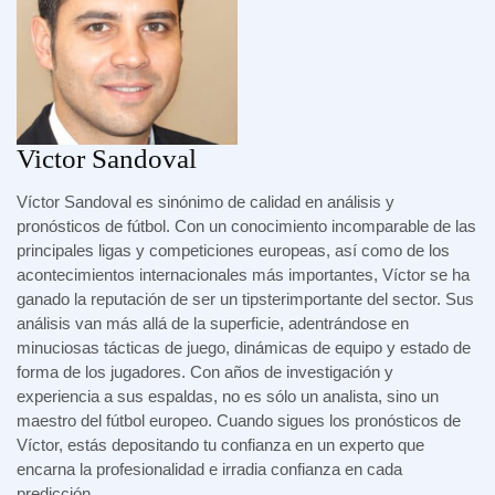
Victor Sandoval
Víctor Sandoval es sinónimo de calidad en análisis y
pronósticos de fútbol. Con un conocimiento incomparable de las
principales ligas y competiciones europeas, así como de los
acontecimientos internacionales más importantes, Víctor se ha
ganado la reputación de ser un tipsterimportante del sector. Sus
análisis van más allá de la superficie, adentrándose en
minuciosas tácticas de juego, dinámicas de equipo y estado de
forma de los jugadores. Con años de investigación y
experiencia a sus espaldas, no es sólo un analista, sino un
maestro del fútbol europeo. Cuando sigues los pronósticos de
Víctor, estás depositando tu confianza en un experto que
encarna la profesionalidad e irradia confianza en cada
predicción.