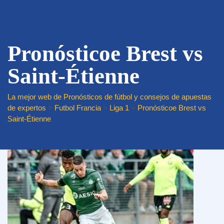
Pronósticoe Brest vs
Saint-Étienne
La mejor web de Pronósticos de fútbol y consejos de apuestas
de expertos
>
Futbol Francia
>
Liga 1
>
Pronósticoe Brest vs
Saint-Étienne