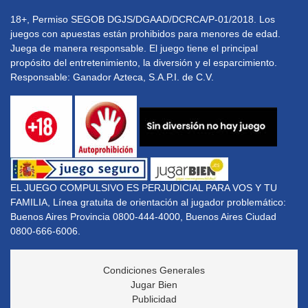
18+, Permiso SEGOB DGJS/DGAAD/DCRCA/P-01/2018. Los
juegos con apuestas están prohibidos para menores de edad.
Juega de manera responsable. El juego tiene el principal
propósito del entretenimiento, la diversión y el esparcimiento.
Responsable: Ganador Azteca, S.A.P.I. de C.V.
EL JUEGO COMPULSIVO ES PERJUDICIAL PARA VOS Y TU
FAMILIA, Línea gratuita de orientación al jugador problemático:
Buenos Aires Provincia 0800-444-4000, Buenos Aires Ciudad
0800-666-6006.
Condiciones Generales
Jugar Bien
Publicidad