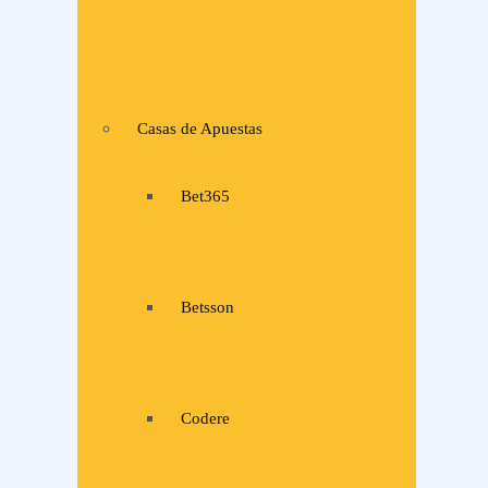
Casas de Apuestas
Bet365
Betsson
Codere