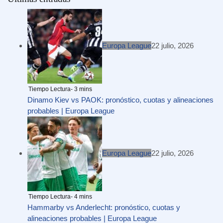
Europa League
22 julio, 2026
Dinamo Kiev vs PAOK: pronóstico, cuotas y alineaciones
probables | Europa League
Europa League
22 julio, 2026
Hammarby vs Anderlecht: pronóstico, cuotas y
alineaciones probables | Europa League