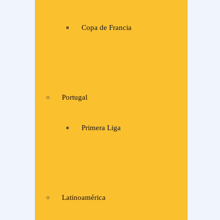
Copa de Francia
Portugal
Primera Liga
Latinoamérica