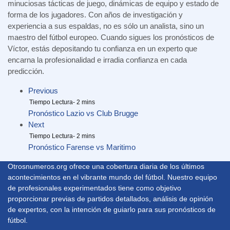
minuciosas tácticas de juego, dinámicas de equipo y estado de
forma de los jugadores. Con años de investigación y
experiencia a sus espaldas, no es sólo un analista, sino un
maestro del fútbol europeo. Cuando sigues los pronósticos de
Víctor, estás depositando tu confianza en un experto que
encarna la profesionalidad e irradia confianza en cada
predicción.
Previous
Pronóstico Lazio vs Club Brugge
Next
Pronóstico Farense vs Maritimo
Otrosnumeros.org ofrece una cobertura diaria de los últimos
acontecimientos en el vibrante mundo del fútbol. Nuestro equipo
de profesionales experimentados tiene como objetivo
proporcionar previas de partidos detallados, análisis de opinión
de expertos, con la intención de guiarlo para sus pronósticos de
fútbol.