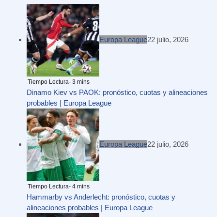
Europa League
22 julio, 2026
Dinamo Kiev vs PAOK: pronóstico, cuotas y alineaciones
probables | Europa League
Europa League
22 julio, 2026
Hammarby vs Anderlecht: pronóstico, cuotas y
alineaciones probables | Europa League