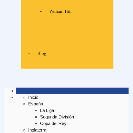
William Hill
Blog
Inicio
España
La Liga
Segunda División
Copa del Rey
Inglaterra