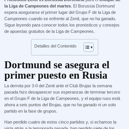
la Liga de Campeones del martes
. El Borussia Dortmund
espera asegurarse el primer lugar del Grupo F de la Liga de
Campeones cuando se enfrente al Zenit, que no ha ganado.
Sigue leyendo para conocer todos los pronósticos y consejos
de apuestas gratuitos de la Liga de Campeones.
Detalles del Contenido
Dortmund se asegura el
primer puesto en Rusia
La derrota por 3-0 del Zenit ante el Club Brujas la semana
pasada hizo desaparecer sus esperanzas de terminar tercero
en el Grupo F de la Liga de Campeones, y el equipo ruso está
ahora a seis puntos del Brujas, que no ha ganado ni un solo
partido en la fase de grupos.
Han perdido cuatro de estos cinco partidos y, si echamos la
vista atrás a la temporada pasada, han perdido siete de los