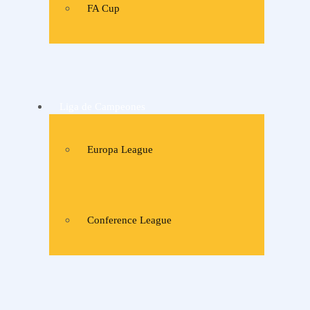
FA Cup
Liga de Campeones
Europa League
Conference League