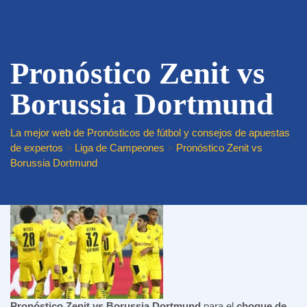
Pronóstico Zenit vs
Borussia Dortmund
La mejor web de Pronósticos de fútbol y consejos de apuestas
de expertos
>
Liga de Campeones
>
Pronóstico Zenit vs
Borussia Dortmund
Pronóstico Zenit vs Borussia Dortmund
para el
choque de