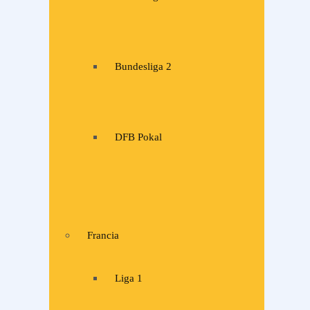
Bundesliga 2
DFB Pokal
Francia
Liga 1