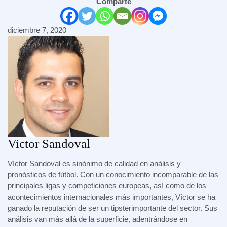
Comparte
diciembre 7, 2020
Victor Sandoval
Víctor Sandoval es sinónimo de calidad en análisis y
pronósticos de fútbol. Con un conocimiento incomparable de las
principales ligas y competiciones europeas, así como de los
acontecimientos internacionales más importantes, Víctor se ha
ganado la reputación de ser un tipsterimportante del sector. Sus
análisis van más allá de la superficie, adentrándose en