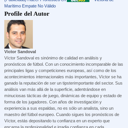
Marítimo Empate No Válido
Profile del Autor
Victor Sandoval
Víctor Sandoval es sinónimo de calidad en análisis y
pronósticos de fútbol. Con un conocimiento incomparable de las
principales ligas y competiciones europeas, así como de los
acontecimientos internacionales más importantes, Víctor se ha
ganado la reputación de ser un tipsterimportante del sector. Sus
análisis van más allá de la superficie, adentrándose en
minuciosas tácticas de juego, dinámicas de equipo y estado de
forma de los jugadores. Con años de investigación y
experiencia a sus espaldas, no es sólo un analista, sino un
maestro del fútbol europeo. Cuando sigues los pronósticos de
Víctor, estás depositando tu confianza en un experto que
encarna la profesionalidad e irradia confianza en cada