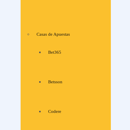
Casas de Apuestas
Bet365
Betsson
Codere