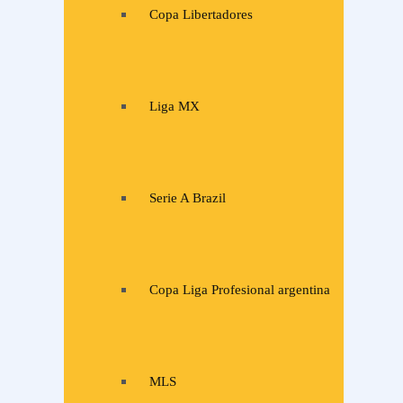
Copa Libertadores
Liga MX
Serie A Brazil
Copa Liga Profesional argentina
MLS