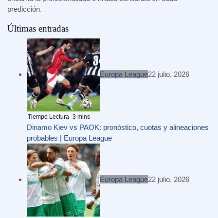
predicción.
Últimas entradas
Europa League
22 julio, 2026
Dinamo Kiev vs PAOK: pronóstico, cuotas y alineaciones
probables | Europa League
Europa League
22 julio, 2026