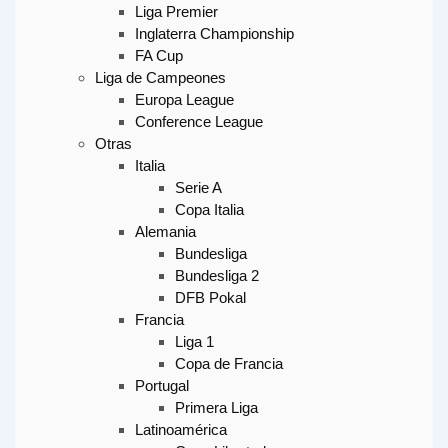
Liga Premier
Inglaterra Championship
FA Cup
Liga de Campeones
Europa League
Conference League
Otras
Italia
Serie A
Copa Italia
Alemania
Bundesliga
Bundesliga 2
DFB Pokal
Francia
Liga 1
Copa de Francia
Portugal
Primera Liga
Latinoamérica