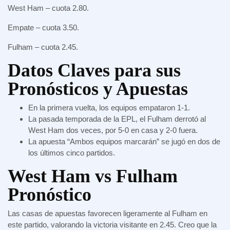
West Ham – cuota 2.80.
Empate – cuota 3.50.
Fulham – cuota 2.45.
Datos Claves para sus
Pronósticos y Apuestas
En la primera vuelta, los equipos empataron 1-1.
La pasada temporada de la EPL, el Fulham derrotó al
West Ham dos veces, por 5-0 en casa y 2-0 fuera.
La apuesta “Ambos equipos marcarán” se jugó en dos de
los últimos cinco partidos.
West Ham vs Fulham
Pronóstico
Las casas de apuestas favorecen ligeramente al Fulham en
este partido, valorando la victoria visitante en 2.45. Creo que la