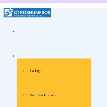
La mejor web de
Pronósticos de fútbol
Inicio
y consejos de apuestas
de expertos
España
La Liga
Segunda División