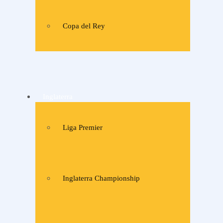
Copa del Rey
Inglaterra
Liga Premier
Inglaterra Championship