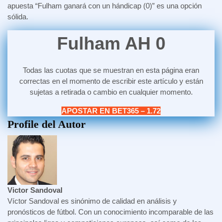
apuesta “Fulham ganará con un hándicap (0)” es una opción
sólida.
Fulham AH 0
Todas las cuotas que se muestran en esta página eran
correctas en el momento de escribir este artículo y están
sujetas a retirada o cambio en cualquier momento.
APOSTAR EN BET365 – 1.72
Profile del Autor
Victor Sandoval
Víctor Sandoval es sinónimo de calidad en análisis y
pronósticos de fútbol. Con un conocimiento incomparable de las