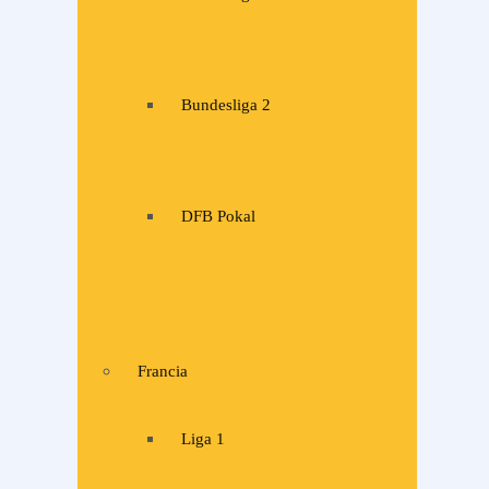
Bundesliga 2
DFB Pokal
Francia
Liga 1