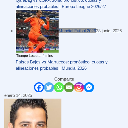
Qarabag vs CSKA Sofía: pronóstico, cuotas y
alineaciones probables | Europa League 2026/27
Mundial Futbol 2026
28 junio, 2026
Países Bajos vs Marruecos: pronóstico, cuotas y
alineaciones probables | Mundial 2026
Comparte
enero 14, 2025