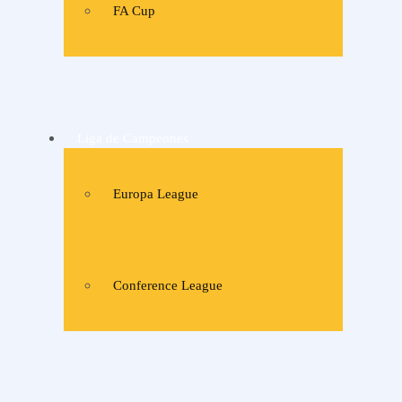
FA Cup
Liga de Campeones
Europa League
Conference League