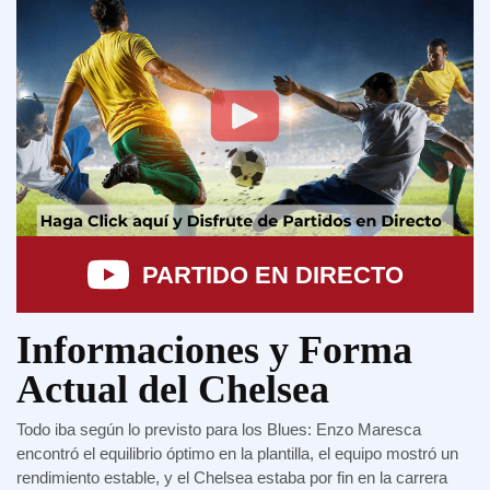
PARTIDO EN DIRECTO
Informaciones y Forma
Actual del Chelsea
Todo iba según lo previsto para los Blues: Enzo Maresca
encontró el equilibrio óptimo en la plantilla, el equipo mostró un
rendimiento estable, y el Chelsea estaba por fin en la carrera