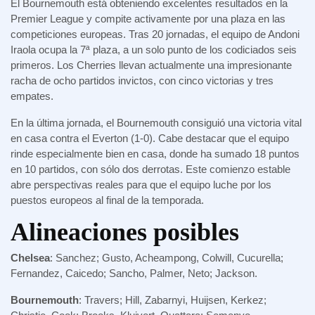
El Bournemouth está obteniendo excelentes resultados en la
Premier League y compite activamente por una plaza en las
competiciones europeas. Tras 20 jornadas, el equipo de Andoni
Iraola ocupa la 7ª plaza, a un solo punto de los codiciados seis
primeros. Los Cherries llevan actualmente una impresionante
racha de ocho partidos invictos, con cinco victorias y tres
empates.
En la última jornada, el Bournemouth consiguió una victoria vital
en casa contra el Everton (1-0). Cabe destacar que el equipo
rinde especialmente bien en casa, donde ha sumado 18 puntos
en 10 partidos, con sólo dos derrotas. Este comienzo estable
abre perspectivas reales para que el equipo luche por los
puestos europeos al final de la temporada.
Alineaciones posibles
Chelsea
: Sanchez; Gusto, Acheampong, Colwill, Cucurella;
Fernandez, Caicedo; Sancho, Palmer, Neto; Jackson.
Bournemouth
: Travers; Hill, Zabarnyi, Huijsen, Kerkez;