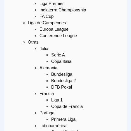
Liga Premier
Inglaterra Championship
FA Cup
Liga de Campeones
Europa League
Conference League
Otras
Italia
Serie A
Copa Italia
Alemania
Bundesliga
Bundesliga 2
DFB Pokal
Francia
Liga 1
Copa de Francia
Portugal
Primera Liga
Latinoamérica