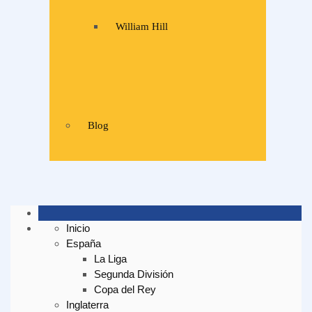
William Hill
Blog
Inicio
España
La Liga
Segunda División
Copa del Rey
Inglaterra