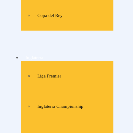
Copa del Rey
Inglaterra
Liga Premier
Inglaterra Championship