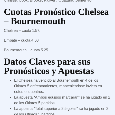
Christie, Cook; Brooks, Kluivert, Ouattara; Semenyo.
Cuotas Pronóstico Chelsea
– Bournemouth
Chelsea – cuota 1.57.
Empate – cuota 4.50.
Bournemouth – cuota 5.25.
Datos Claves para sus
Pronósticos y Apuestas
El Chelsea ha vencido al Bournemouth en 4 de los
últimos 5 enfrentamientos, manteniéndose invicto en
estos encuentros.
La apuesta “Ambos equipos marcarán” se ha jugado en 2
de los últimos 5 partidos.
La apuesta “Total superior a 2.5 goles” se ha jugado en 2
de los últimos 5 partidos.