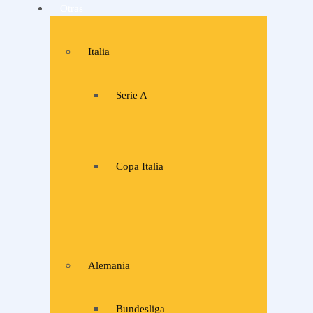
Otras
Italia
Serie A
Copa Italia
Alemania
Bundesliga