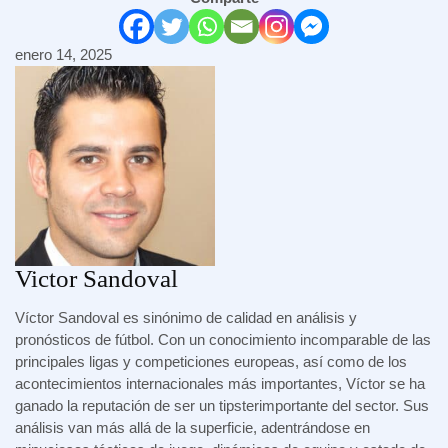
enero 14, 2025
Victor Sandoval
Víctor Sandoval es sinónimo de calidad en análisis y
pronósticos de fútbol. Con un conocimiento incomparable de las
principales ligas y competiciones europeas, así como de los
acontecimientos internacionales más importantes, Víctor se ha
ganado la reputación de ser un tipsterimportante del sector. Sus
análisis van más allá de la superficie, adentrándose en