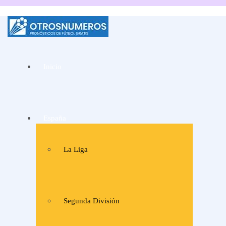
La mejor web de
Pronósticos de fútbol
Inicio
y consejos de apuestas
de expertos
España
La Liga
Segunda División