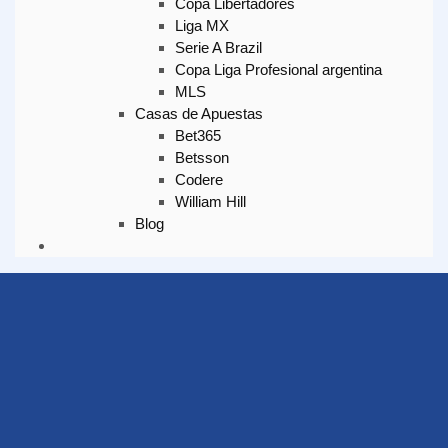
Copa Libertadores
Liga MX
Serie A Brazil
Copa Liga Profesional argentina
MLS
Casas de Apuestas
Bet365
Betsson
Codere
William Hill
Blog