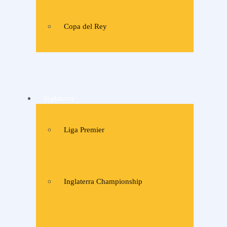
Copa del Rey
Inglaterra
Liga Premier
Inglaterra Championship