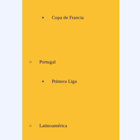
Copa de Francia
Portugal
Primera Liga
Latinoamérica