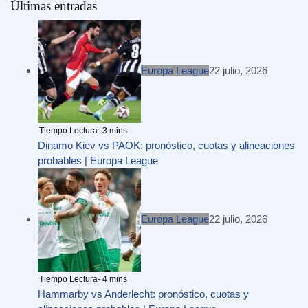
Últimas entradas
Europa League
22 julio, 2026
Dinamo Kiev vs PAOK: pronóstico, cuotas y alineaciones
probables | Europa League
Europa League
22 julio, 2026
Hammarby vs Anderlecht: pronóstico, cuotas y