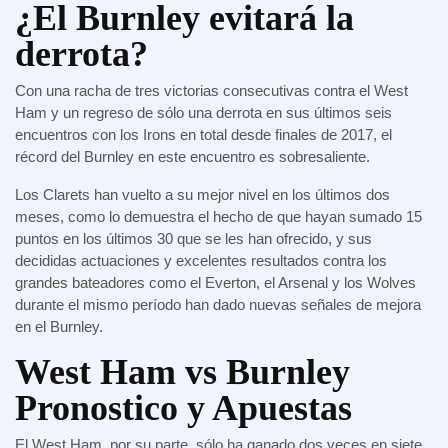
¿El Burnley evitará la
derrota?
Con una racha de tres victorias consecutivas contra el West
Ham y un regreso de sólo una derrota en sus últimos seis
encuentros con los Irons en total desde finales de 2017, el
récord del Burnley en este encuentro es sobresaliente.
Los Clarets han vuelto a su mejor nivel en los últimos dos
meses, como lo demuestra el hecho de que hayan sumado 15
puntos en los últimos 30 que se les han ofrecido, y sus
decididas actuaciones y excelentes resultados contra los
grandes bateadores como el Everton, el Arsenal y los Wolves
durante el mismo período han dado nuevas señales de mejora
en el Burnley.
West Ham vs Burnley
Pronostico y Apuestas
El West Ham, por su parte, sólo ha ganado dos veces en siete