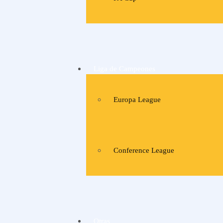
Liga de Campeones
Europa League
Conference League
Otras