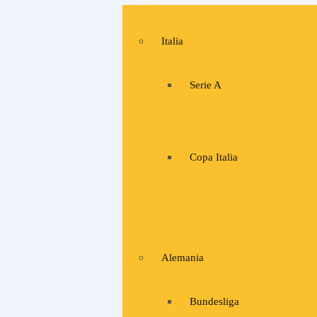
Italia
Serie A
Copa Italia
Alemania
Bundesliga