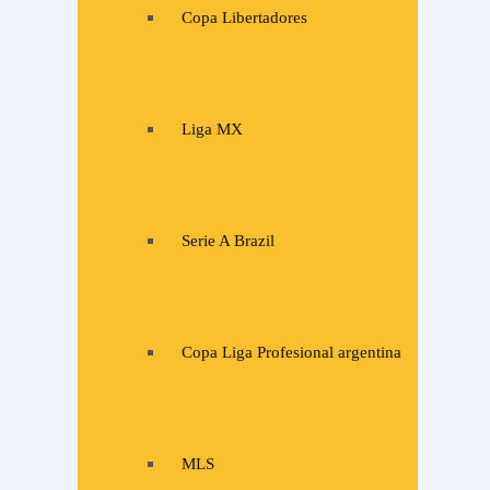
Copa Libertadores
Liga MX
Serie A Brazil
Copa Liga Profesional argentina
MLS