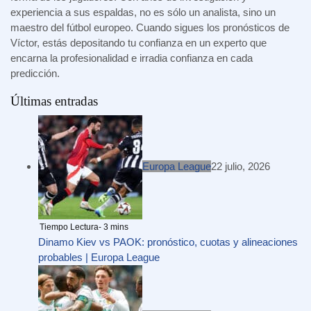
experiencia a sus espaldas, no es sólo un analista, sino un
maestro del fútbol europeo. Cuando sigues los pronósticos de
Víctor, estás depositando tu confianza en un experto que
encarna la profesionalidad e irradia confianza en cada
predicción.
Últimas entradas
Europa League
22 julio, 2026
Dinamo Kiev vs PAOK: pronóstico, cuotas y alineaciones
probables | Europa League