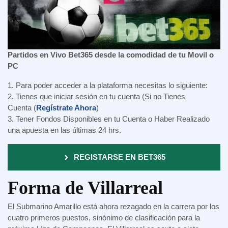
Partidos en Vivo Bet365 desde la comodidad de tu Movil o
PC
1. Para poder acceder a la plataforma necesitas lo siguiente:
2. Tienes que iniciar sesión en tu cuenta (Si no Tienes
Cuenta (
Regístrate Ahora
)
3. Tener Fondos Disponibles en tu Cuenta o Haber Realizado
una apuesta en las últimas 24 hrs.
REGISTARSE EN BET365
Forma de Villarreal
El Submarino Amarillo está ahora rezagado en la carrera por los
cuatro primeros puestos, sinónimo de clasificación para la