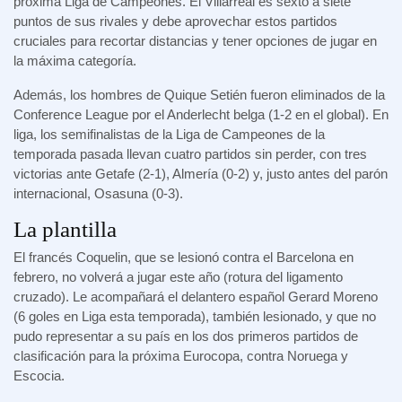
próxima Liga de Campeones. El Villarreal es sexto a siete
puntos de sus rivales y debe aprovechar estos partidos
cruciales para recortar distancias y tener opciones de jugar en
la máxima categoría.
Además, los hombres de Quique Setién fueron eliminados de la
Conference League por el Anderlecht belga (1-2 en el global). En
liga, los semifinalistas de la Liga de Campeones de la
temporada pasada llevan cuatro partidos sin perder, con tres
victorias ante Getafe (2-1), Almería (0-2) y, justo antes del parón
internacional, Osasuna (0-3).
La plantilla
El francés Coquelin, que se lesionó contra el Barcelona en
febrero, no volverá a jugar este año (rotura del ligamento
cruzado). Le acompañará el delantero español Gerard Moreno
(6 goles en Liga esta temporada), también lesionado, y que no
pudo representar a su país en los dos primeros partidos de
clasificación para la próxima Eurocopa, contra Noruega y
Escocia.