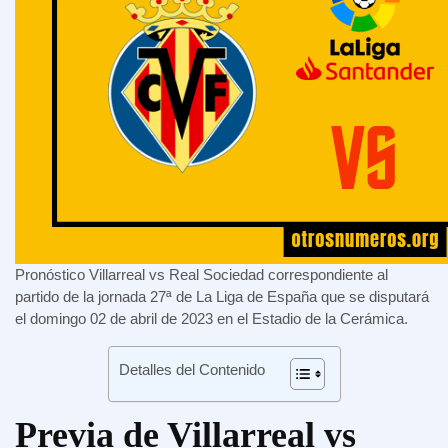
Pronóstico Villarreal vs Real Sociedad correspondiente al
partido de la jornada 27ª de La Liga de España que se disputará
el domingo 02 de abril de 2023 en el Estadio de la Cerámica.
Detalles del Contenido
Previa de Villarreal vs