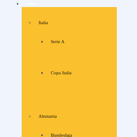
Otras
Italia
Serie A
Copa Italia
Alemania
Bundesliga