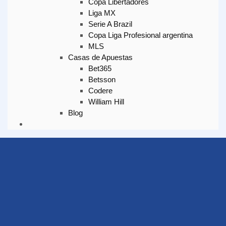
Copa Libertadores
Liga MX
Serie A Brazil
Copa Liga Profesional argentina
MLS
Casas de Apuestas
Bet365
Betsson
Codere
William Hill
Blog