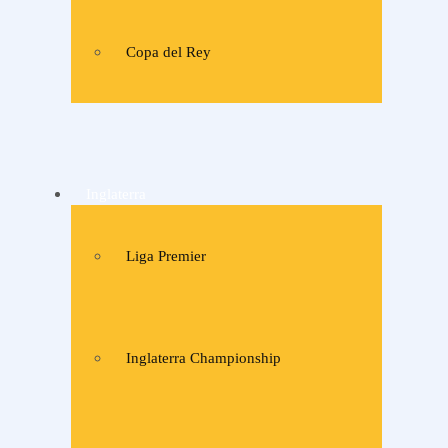
Copa del Rey
Inglaterra
Liga Premier
Inglaterra Championship