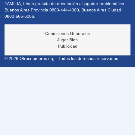
FAMILIA, Línea gratuita de orientación al jugador problemático:
Buenos Aires Provincia 0800-444-4000, Buenos Aires Ciudad
0800-666-6006.
Condiciones Generales
Jugar Bien
Publicidad
© 2026 Otrosnumeros.org - Todos los derechos reservados