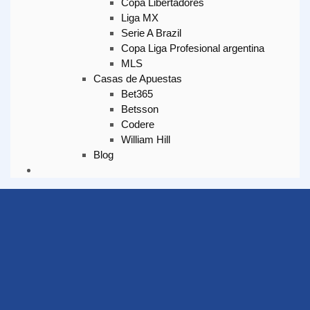
Copa Libertadores
Liga MX
Serie A Brazil
Copa Liga Profesional argentina
MLS
Casas de Apuestas
Bet365
Betsson
Codere
William Hill
Blog