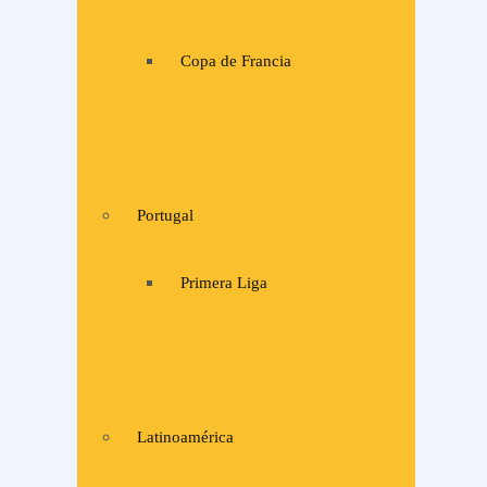
Copa de Francia
Portugal
Primera Liga
Latinoamérica