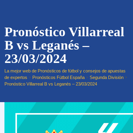
Pronóstico Villarreal
B vs Leganés –
23/03/2024
La mejor web de Pronósticos de fútbol y consejos de apuestas
de expertos
>
Pronósticos Fútbol España
>
Segunda División
>
Pronóstico Villarreal B vs Leganés – 23/03/2024