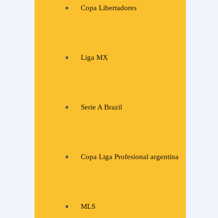
Copa Libertadores
Liga MX
Serie A Brazil
Copa Liga Profesional argentina
MLS