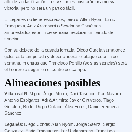
alto de la clasificación. Los visitantes buscarán una nueva
victoria, pero no será un partido fácil.
El Leganés no tiene lesionados, pero si Allan Nyom, Enric
Franquesa, Aritz Arambarri o Seydouba Cissé son
amonestados este fin de semana, recibirán un partido de
sanción.
Con su doblete de la pasada jornada, Diego García suma once
goles esta temporada y debería liderar el ataque este fin de
semana, mientras que Francisco Portillo (seis asistencias) será
el hombre a seguir en el centro del campo.
Alineaciones posibles
Villarreal B
: Miguel Ángel Morro; Dani Tasende, Pau Navarro,
Antonio Espigares, Adrià Altimira; Javier Ontiveros, Tiago
Geralnik, Rodri, Diego Collado; Álex Forés, Daniel Requena
Sánchez.
Leganés
: Diego Conde; Allan Nyom, Jorge Sáenz, Sergio
González, Enric Franquesa; Iker Undabarrena, Francisco