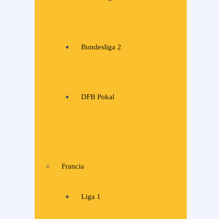
Bundesliga 2
DFB Pokal
Francia
Liga 1