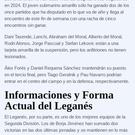
en 2024. El joven submarino amarillo sólo ha ganado dos de los
once partidos que ha disputado en lo que va de año y llega al
encuentro de este fin de semana con una racha de cinco
encuentros sin ganar.
Dani Tasende, Lanchi, Abraham del Moral, Alberto del Moral,
Rodri Alonso, Jorge Pascual y Stefan Lekovic están a una
tarjeta amarilla de la suspensión, pero los anfitriones no tienen
lesionados.
Álex Forés y Daniel Requena Sánchez mantendrán su puesto
en el tercio final, pero Tiago Geralnik y Pau Navarro podrían
entrar en el centro del campo y en la defensa, respectivamente.
Informaciones y Forma
Actual del Leganés
El Leganés, por su parte, es uno de los mejores equipos de la
Segunda División. Los de Borja Jiménez han sumado dos
victorias en las dos últimas jornadas y se mantienen en lo más