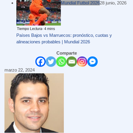
Mundial Futbol 2026
28 junio, 2026
Países Bajos vs Marruecos: pronóstico, cuotas y
alineaciones probables | Mundial 2026
Comparte
marzo 22, 2024