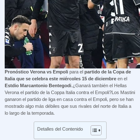
Pronóstico Verona vs Empoli
para el
partido de la Copa de
Italia que se celebra este miércoles 15 de diciembre
en el
Estdio Marcantonio Bentegodi
.¿Ganará también el Hellas
Verona el partido de la Coppa Italia contra el Empoli?Los Mastini
ganaron el partido de liga en casa contra el Empoli, pero se han
mostrado algo más débiles que sus rivales del norte de Italia a
lo largo de la temporada.
Detalles del Contenido