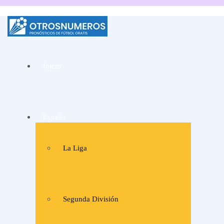
La mejor web de
Pronósticos de fútbol
Inicio
y consejos de apuestas
de expertos
España
La Liga
Segunda División