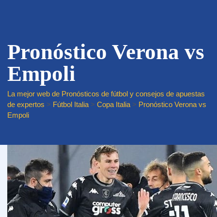
Pronóstico Verona vs
Empoli
La mejor web de Pronósticos de fútbol y consejos de apuestas
de expertos
>
Fútbol Italia
>
Copa Italia
>
Pronóstico Verona vs
Empoli