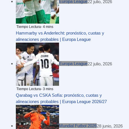
Europa League
22 julio, 2026
Hammarby vs Anderlecht: pronóstico, cuotas y
alineaciones probables | Europa League
Europa League
22 julio, 2026
Qarabag vs CSKA Sofía: pronóstico, cuotas y
alineaciones probables | Europa League 2026/27
Mundial Futbol 2026
28 junio, 2026