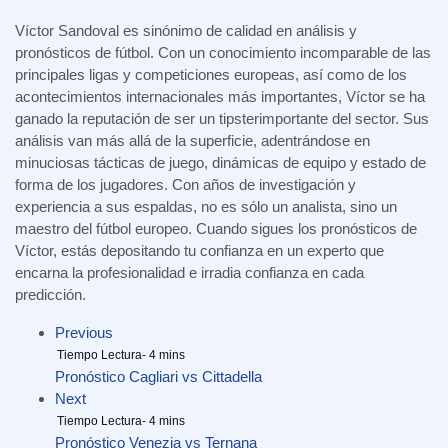
Víctor Sandoval es sinónimo de calidad en análisis y
pronósticos de fútbol. Con un conocimiento incomparable de las
principales ligas y competiciones europeas, así como de los
acontecimientos internacionales más importantes, Víctor se ha
ganado la reputación de ser un tipsterimportante del sector. Sus
análisis van más allá de la superficie, adentrándose en
minuciosas tácticas de juego, dinámicas de equipo y estado de
forma de los jugadores. Con años de investigación y
experiencia a sus espaldas, no es sólo un analista, sino un
maestro del fútbol europeo. Cuando sigues los pronósticos de
Víctor, estás depositando tu confianza en un experto que
encarna la profesionalidad e irradia confianza en cada
predicción.
Previous
Pronóstico Cagliari vs Cittadella
Next
Pronóstico Venezia vs Ternana