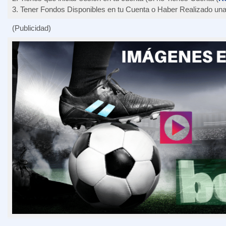
3. Tener Fondos Disponibles en tu Cuenta o Haber Realizado una 
(Publicidad)